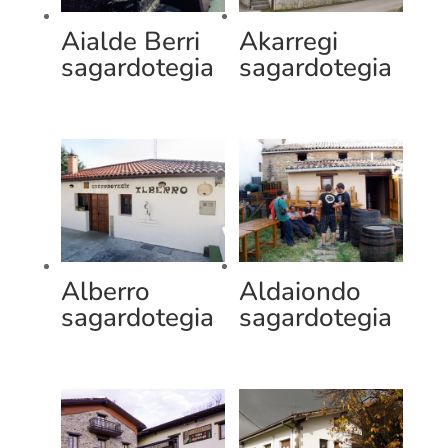
Aialde Berri
Akarregi
sagardotegia
sagardotegia
Alberro
Aldaiondo
sagardotegia
sagardotegia