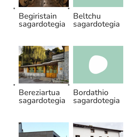
Begiristain
Beltchu
sagardotegia
sagardotegia
Bereziartua
Bordathio
sagardotegia
sagardotegia