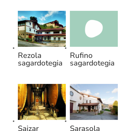
Rezola
Rufino
sagardotegia
sagardotegia
Saizar
Sarasola