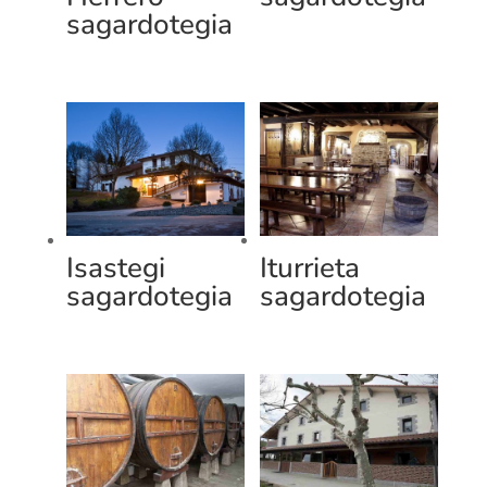
sagardotegia
Isastegi
Iturrieta
sagardotegia
sagardotegia