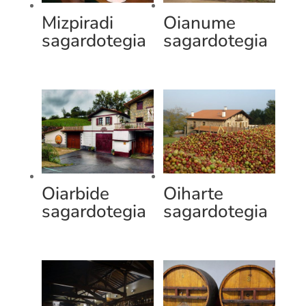
Mizpiradi
Oianume
sagardotegia
sagardotegia
Oiarbide
Oiharte
sagardotegia
sagardotegia