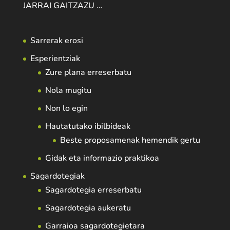
JARRAI GAITZAZU …
Sarrerak erosi
Esperientziak
Zure plana erreserbatu
Nola mugitu
Non lo egin
Hautatutako ibilbideak
Beste proposamenak hemendik gertu
Gidak eta informazio praktikoa
Sagardotegiak
Sagardotegia erreserbatu
Sagardotegia aukeratu
Garraioa sagardotegietara