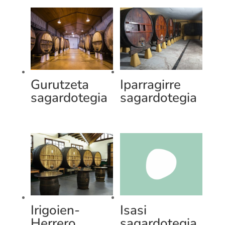
Gurutzeta
Iparragirre
sagardotegia
sagardotegia
Irigoien-
Isasi
Herrero
sagardotegia