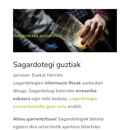
Bilatzailea erabili
Aukeraketa aurreratua
Sagardotegi guztiak
Jarraian, Euskal Herriko
sagardotegien
informazio fitxak
aurkezten
ditugu. Sagardotegi baterako
erreserba
eskaera
egin nahi baduzu,
sagardotegia
erreserbatzeko gure orria
erabili.
Abisu garrantzitsua!
Sagardotegiak beteta
egoten dira urtarriletik apirilera bitarteko