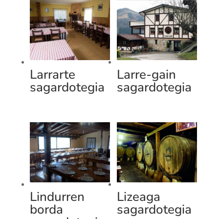
Larrarte
Larre-gain
sagardotegia
sagardotegia
Lindurren
Lizeaga
borda
sagardotegia