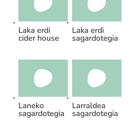
Laka erdi
Laka erdi
cider house
sagardotegia
Laneko
Larraldea
sagardotegia
sagardotegia