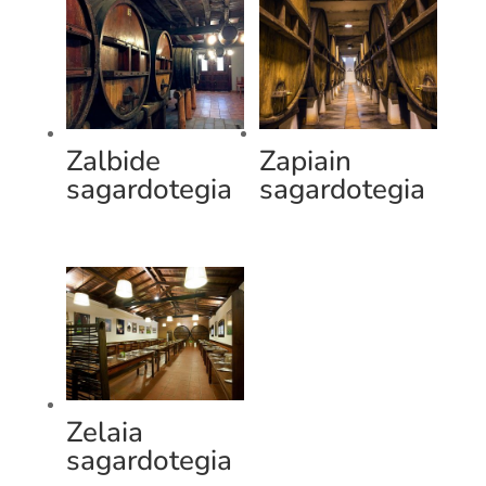
Zalbide
Zapiain
sagardotegia
sagardotegia
Zelaia
sagardotegia