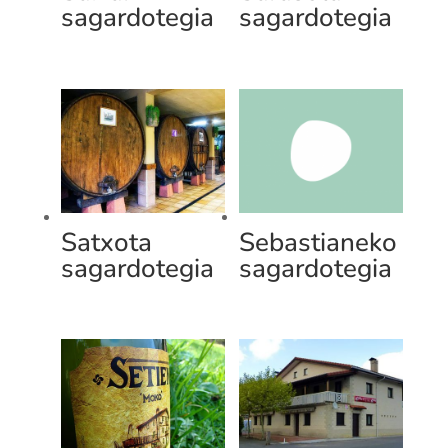
sagardotegia
sagardotegia
Satxota
Sebastianeko
sagardotegia
sagardotegia