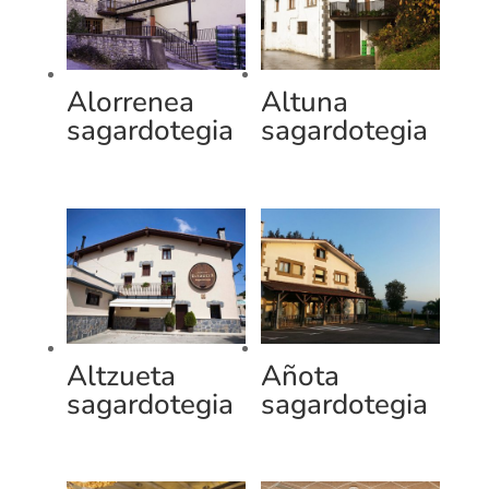
Alorrenea
Altuna
sagardotegia
sagardotegia
Altzueta
Añota
sagardotegia
sagardotegia