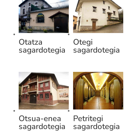
Otatza
Otegi
sagardotegia
sagardotegia
Otsua-enea
Petritegi
sagardotegia
sagardotegia