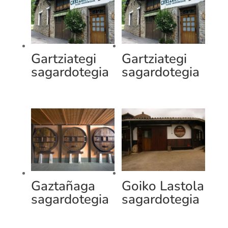
Gartziategi
Gartziategi
sagardotegia
sagardotegia
Gaztañaga
Goiko Lastola
sagardotegia
sagardotegia