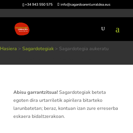
+34 943 550 575
info@sagardoarenlurraldea.eus
Hasiera
>
Sagardotegiak
>
Sagardotegia aukeratu
Sagardotegia aukeratu
Abisu garrantzitsua!
Sagardotegiak beteta
egoten dira urtarriletik apirilera bitarteko
larunbatetan; beraz, kontuan izan zure erreserba
eskaera bidaltzerakoan.