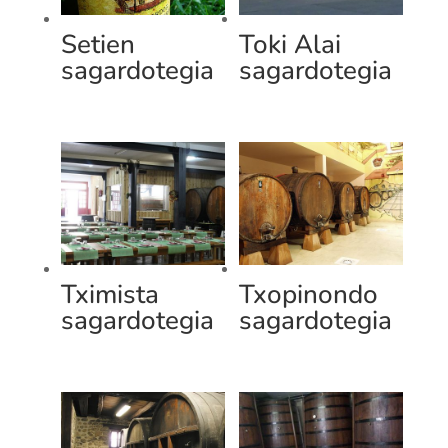
Setien
Toki Alai
sagardotegia
sagardotegia
Tximista
Txopinondo
sagardotegia
sagardotegia