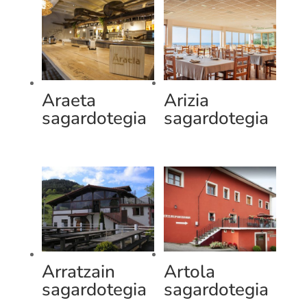
Araeta
Arizia
sagardotegia
sagardotegia
Arratzain
Artola
sagardotegia
sagardotegia