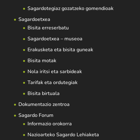
Sagardotegiaz gozatzeko gomendioak
Sagardoetxea
Bisita erreserbatu
Sagardoetxea – museoa
Erakusketa eta bisita guneak
Bisita motak
Nola iritsi eta sarbideak
Tarifak eta ordutegiak
Bisita birtuala
Dokumentazio zentroa
Sagardo Forum
Informazio orokorra
Nazioarteko Sagardo Lehiaketa