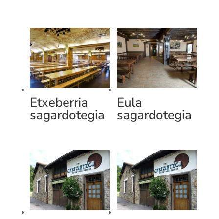
Etxeberria
Eula
sagardotegia
sagardotegia