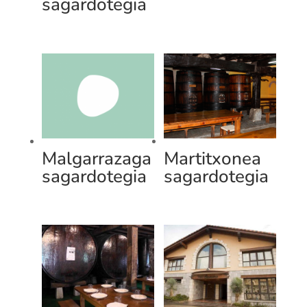
sagardotegia
Malgarrazaga
Martitxonea
sagardotegia
sagardotegia