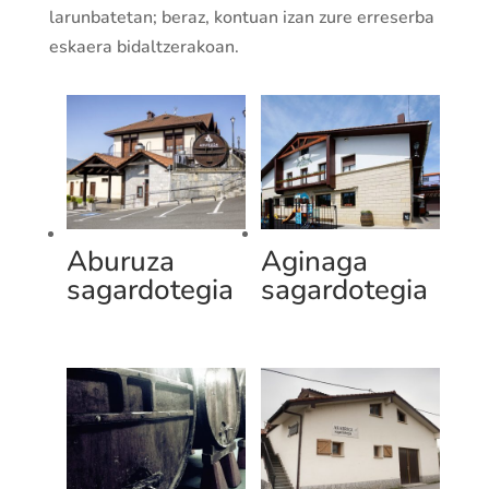
larunbatetan; beraz, kontuan izan zure erreserba
eskaera bidaltzerakoan.
Aburuza
Aginaga
sagardotegia
sagardotegia