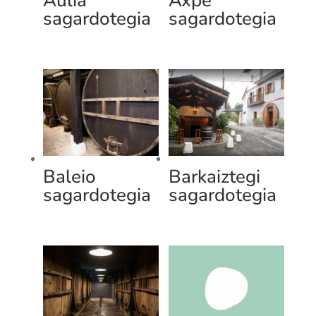
Aulia
Axpe
sagardotegia
sagardotegia
Baleio
Barkaiztegi
sagardotegia
sagardotegia