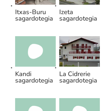
Itxas-Buru
Izeta
sagardotegia
sagardotegia
Kandi
La Cidrerie
sagardotegia
sagardotegia