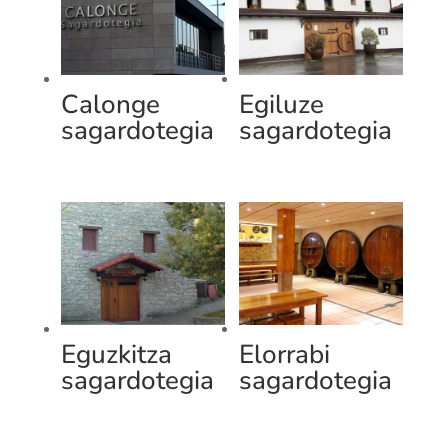
Calonge
Egiluze
sagardotegia
sagardotegia
Eguzkitza
Elorrabi
sagardotegia
sagardotegia