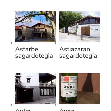
Astarbe
Astiazaran
sagardotegia
sagardotegia