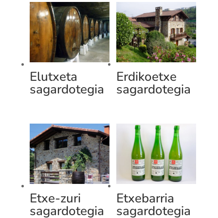
Elutxeta
Erdikoetxe
sagardotegia
sagardotegia
Etxe-zuri
Etxebarria
sagardotegia
sagardotegia