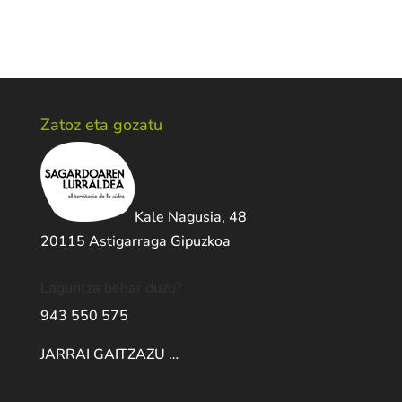
Zatoz eta gozatu
Kale Nagusia, 48
20115 Astigarraga Gipuzkoa
Laguntza behar duzu?
943 550 575
JARRAI GAITZAZU …