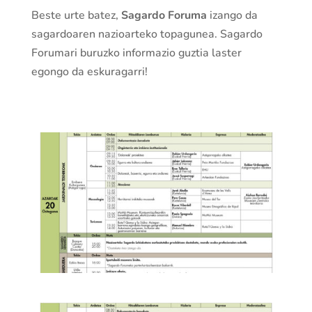
Beste
urte
batez,
Sagardo
Foruma
izango
da
sagardoaren
nazioarteko
topagunea.
Sagardo
Forumari
buruzko
informazio
guztia
laster
egongo
da
eskuragarri!