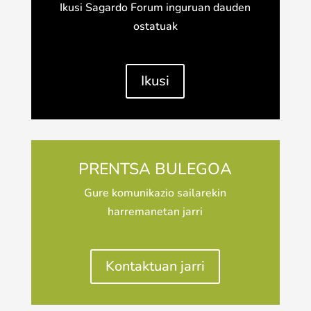
Ikusi Sagardo Forum inguruan dauden
ostatuak
Ikusi
PRENTSA BULEGOA
Gure komunikazio sailarekin
harremanetan jarri
Kontaktuan jarri