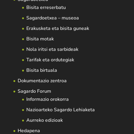
Bisita erreserbatu
Sagardoetxea – museoa
Erakusketa eta bisita guneak
Bisita motak
Nola iritsi eta sarbideak
Tarifak eta ordutegiak
Bisita birtuala
Dokumentazio zentroa
Sagardo Forum
Informazio orokorra
Nazioarteko Sagardo Lehiaketa
Aurreko edizioak
Hedapena