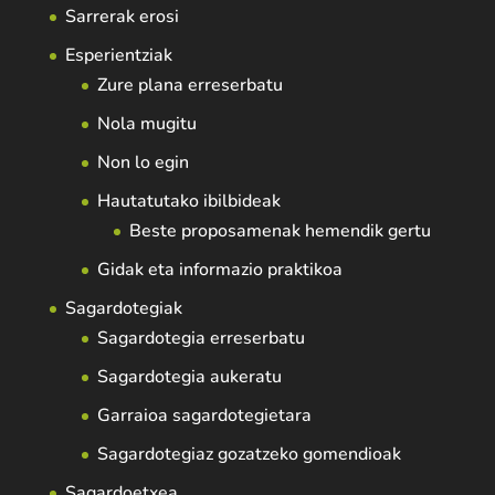
Sarrerak erosi
Esperientziak
Zure plana erreserbatu
Nola mugitu
Non lo egin
Hautatutako ibilbideak
Beste proposamenak hemendik gertu
Gidak eta informazio praktikoa
Sagardotegiak
Sagardotegia erreserbatu
Sagardotegia aukeratu
Garraioa sagardotegietara
Sagardotegiaz gozatzeko gomendioak
Sagardoetxea