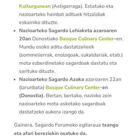
Kulturgunean
(Astigarraga). Estatuko eta
nazioarteko hainbat adituek hitzaldiak
eskainiko dituzte.
Nazioarteko Sagardo Lehiaketa azaroaren
20an
Donostiako
Basque Culinary Center
–
en.
Mundu osoko aditu dastatzaileek
(sommelierrak, enologoak, sukaldariak, etab.)
mota ezberdinetako sagardoak dastatu eta
sarituko dituzte.
Nazioarteko Sagardo Azoka
azaroaren 22an
(larunbata)
Basque Culinary Center
-en
(Donostia)
.
Bertan, bertako, nazioko zein
nazioarteko mota askotako sagardoak
dastatzeko aukera izango da.
Gainera, Sagardo Forumeko egitaraua
txango
eta afari bereziekin osatuko da.