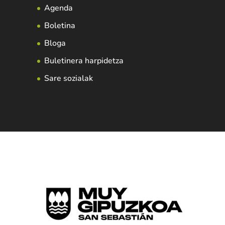
Agenda
Boletina
Bloga
Buletinera harpidetza
Sare sozialak