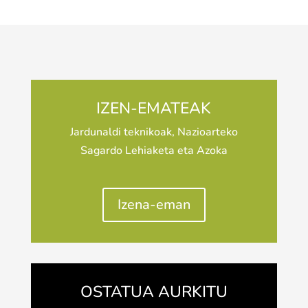
IZEN-EMATEAK
Jardunaldi teknikoak, Nazioarteko
Sagardo Lehiaketa eta Azoka
Izena-eman
OSTATUA AURKITU