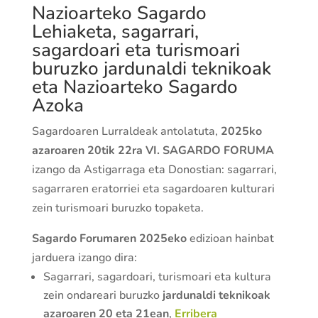
Nazioarteko Sagardo
Lehiaketa, sagarrari,
sagardoari eta turismoari
buruzko jardunaldi teknikoak
eta Nazioarteko Sagardo
Azoka
Sagardoaren Lurraldeak antolatuta,
2025ko
azaroaren 20tik 22ra VI. SAGARDO FORUMA
izango da Astigarraga eta Donostian: sagarrari,
sagarraren eratorriei eta sagardoaren kulturari
zein turismoari buruzko topaketa.
Sagardo Forumaren 2025eko
edizioan hainbat
jarduera izango dira:
Sagarrari, sagardoari, turismoari eta kultura
zein ondareari buruzko
jardunaldi teknikoak
azaroaren 20 eta 21ean
,
Erribera