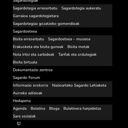
Sagardotegiak
Sagardotegia erreserbatu
Sagardotegia aukeratu
Garraioa sagardotegietara
Sagardotegiaz gozatzeko gomendioak
Sagardoetxea
Bisita erreserbatu
Sagardoetxea – museoa
Erakusketa eta bisita guneak
Bisita motak
Nola iritsi eta sarbideak
Tarifak eta ordutegiak
Bisita birtuala
Dokumentazio zentroa
Sagardo Forum
Informazio orokorra
Nazioarteko Sagardo Lehiaketa
Aurreko edizioak
Hedapena
Agenda
Boletina
Bloga
Buletinera harpidetza
Sare sozialak