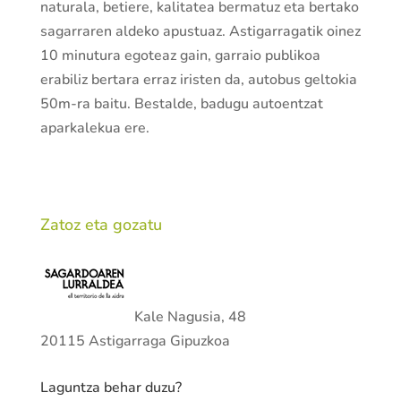
naturala, betiere, kalitatea bermatuz eta bertako
sagarraren aldeko apustuaz. Astigarragatik oinez
10 minutura egoteaz gain, garraio publikoa
erabiliz bertara erraz iristen da, autobus geltokia
50m-ra baitu. Bestalde, badugu autoentzat
aparkalekua ere.
Zatoz eta gozatu
Kale Nagusia, 48
20115 Astigarraga Gipuzkoa
Laguntza behar duzu?