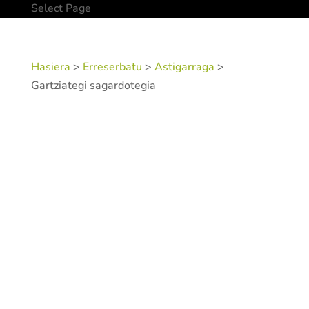
Select Page
Hasiera
>
Erreserbatu
>
Astigarraga
>
Gartziategi sagardotegia
SKU:
SIDGAR
Kategoriak:
Astigarraga
,
Hautatuak
,
Sidrerías
Etiketak:
Acceso en