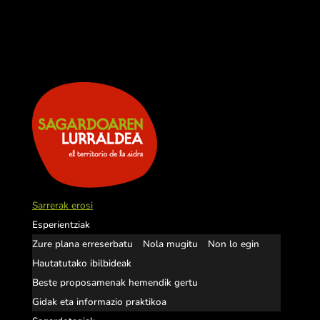
Sarrerak erosi
Esperientziak
Zure plana erreserbatu
Nola mugitu
Non lo egin
Hautatutako ibilbideak
Beste proposamenak hemendik gertu
Gidak eta informazio praktikoa