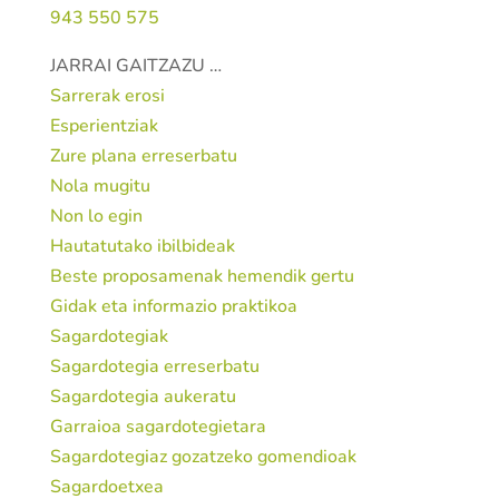
943 550 575
JARRAI GAITZAZU …
Sarrerak erosi
Esperientziak
Zure plana erreserbatu
Nola mugitu
Non lo egin
Hautatutako ibilbideak
Beste proposamenak hemendik gertu
Gidak eta informazio praktikoa
Sagardotegiak
Sagardotegia erreserbatu
Sagardotegia aukeratu
Garraioa sagardotegietara
Sagardotegiaz gozatzeko gomendioak
Sagardoetxea