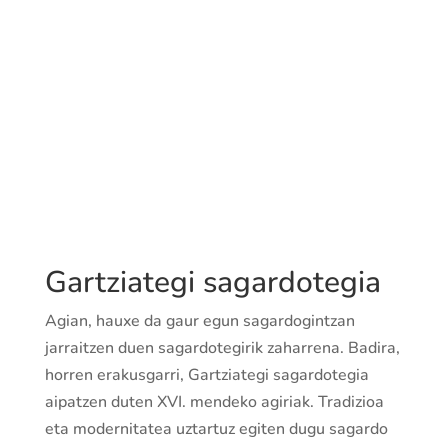
Gartziategi sagardotegia
Agian, hauxe da gaur egun sagardogintzan
jarraitzen duen sagardotegirik zaharrena. Badira,
horren erakusgarri, Gartziategi sagardotegia
aipatzen duten XVI. mendeko agiriak. Tradizioa
eta modernitatea uztartuz egiten dugu sagardo