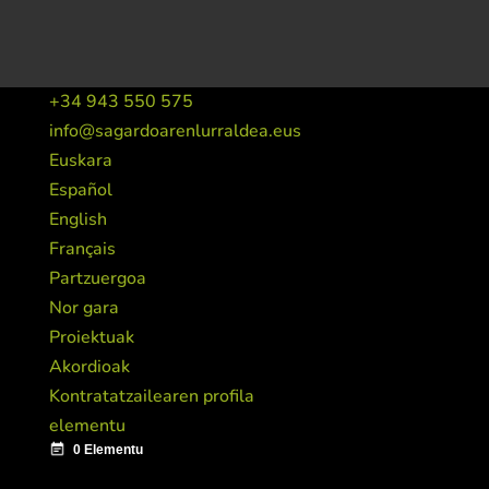
+34 943 550 575
info@sagardoarenlurraldea.eus
Euskara
Español
English
Français
Partzuergoa
Nor gara
Proiektuak
Akordioak
Kontratatzailearen profila
elementu