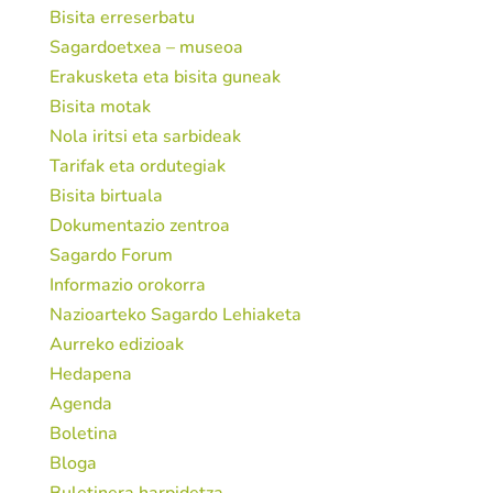
Bisita erreserbatu
Sagardoetxea – museoa
Erakusketa eta bisita guneak
Bisita motak
Nola iritsi eta sarbideak
Tarifak eta ordutegiak
Bisita birtuala
Dokumentazio zentroa
Sagardo Forum
Informazio orokorra
Nazioarteko Sagardo Lehiaketa
Aurreko edizioak
Hedapena
Agenda
Boletina
Bloga
Buletinera harpidetza