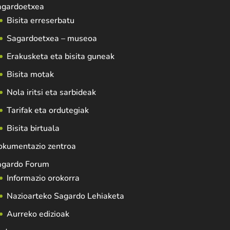
agardoetxea
Bisita erreserbatu
Sagardoetxea – museoa
Erakusketa eta bisita guneak
Bisita motak
Nola iritsi eta sarbideak
Tarifak eta ordutegiak
Bisita birtuala
okumentazio zentroa
agardo Forum
Informazio orokorra
Nazioarteko Sagardo Lehiaketa
Aurreko edizioak