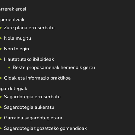
rrerak erosi
perientziak
Zure plana erreserbatu
Nola mugitu
Non lo egin
Hautatutako ibilbideak
Beste proposamenak hemendik gertu
Gidak eta informazio praktikoa
agardotegiak
Sagardotegia erreserbatu
Sagardotegia aukeratu
Garraioa sagardotegietara
Sagardotegiaz gozatzeko gomendioak