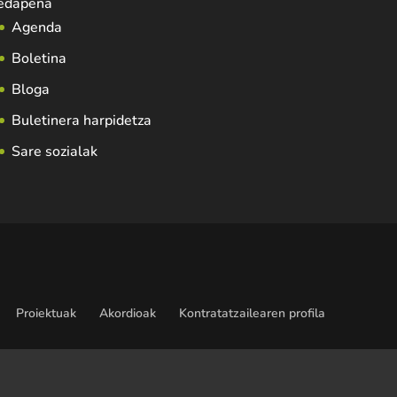
edapena
Agenda
Boletina
Bloga
Buletinera harpidetza
Sare sozialak
Proiektuak
Akordioak
Kontratatzailearen profila