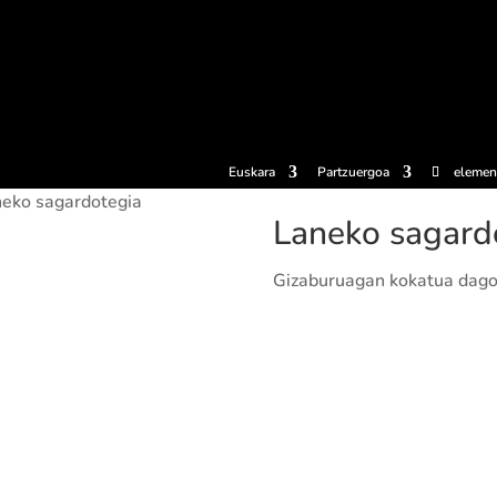
erosi
Esperientziak
Sagardotegiak
Sagardoetxea
Dokumen
Euskara
Partzuergoa
elemen
eko sagardotegia
Laneko sagard
Gizaburuagan kokatua dago