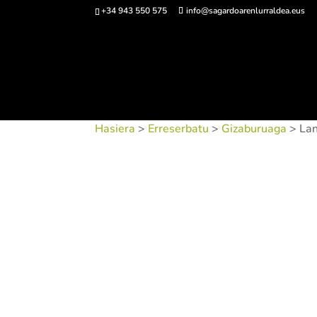
+34 943 550 575
info@sagardoarenlurraldea.eus
Sarrerak 
Hasiera
>
Erreserbatu
>
Gizaburuaga
> Lan