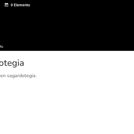
tazio zentroa
Sagardo Forum
Hedapena
tu
otegia
en sagardotegia.