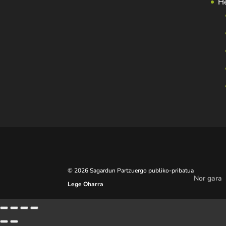
H
© 2026 Sagardun Partzuergo publiko-pribatua
Nor gara
Lege Oharra