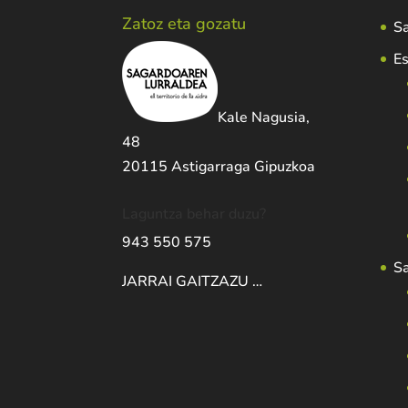
Zatoz eta gozatu
Sa
Es
Kale Nagusia,
48
20115 Astigarraga Gipuzkoa
Laguntza behar duzu?
943 550 575
S
JARRAI GAITZAZU …