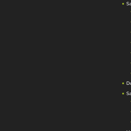
S
D
S