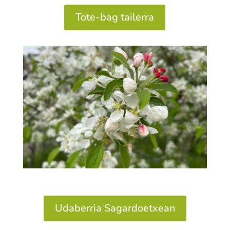
Tote-bag tailerra
Udaberria Sagardoetxean