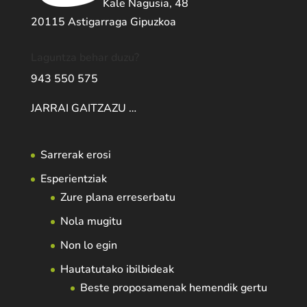
Kale Nagusia, 48
20115 Astigarraga Gipuzkoa
Laguntza behar duzu?
943 550 575
JARRAI GAITZAZU …
Sarrerak erosi
Esperientziak
Zure plana erreserbatu
Nola mugitu
Non lo egin
Hautatutako ibilbideak
Beste proposamenak hemendik gertu