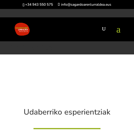
+34 943 550 575
info@sagardoarenlurraldea.eus
Hasiera
>
Sarrerak erosi
Sarrerak erosi
Udaberriko esperientziak