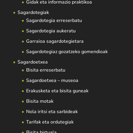
Gidak eta informazio praktikoa
Sagardotegiak
Sagardotegia erreserbatu
Sagardotegia aukeratu
Garraioa sagardotegietara
Sagardotegiaz gozatzeko gomendioak
Sagardoetxea
Bisita erreserbatu
Sagardoetxea – museoa
Erakusketa eta bisita guneak
Bisita motak
Nola iritsi eta sarbideak
Tarifak eta ordutegiak
Bisita birtuala