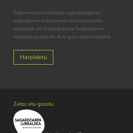
Gure buletinera harpidetza egin
Esperientzia turistikoak sagardotegietan,
sagardoaren kulturarekin erlazionatutako
ekitaldiak eta Sagardoetxea Sagardoaren
Museoko jarduerak. Ikusi gure azken buletina.
Harpidetu
Zatoz eta gozatu