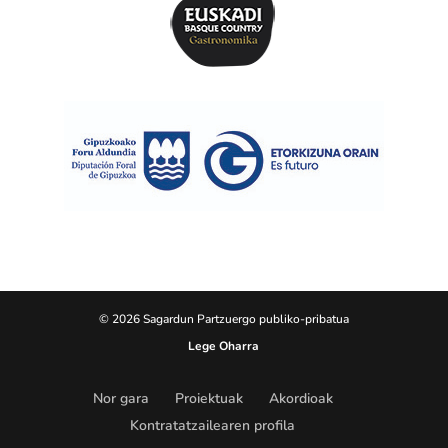
© 2026 Sagardun Partzuergo publiko-pribatua
Lege Oharra
Nor gara
Proiektuak
Akordioak
Kontratatzailearen profila