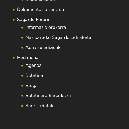
Dokumentazio zentroa
Sagardo Forum
Informazio orokorra
Nazioarteko Sagardo Lehiaketa
Aurreko edizioak
Hedapena
Agenda
Boletina
Bloga
Buletinera harpidetza
Sare sozialak