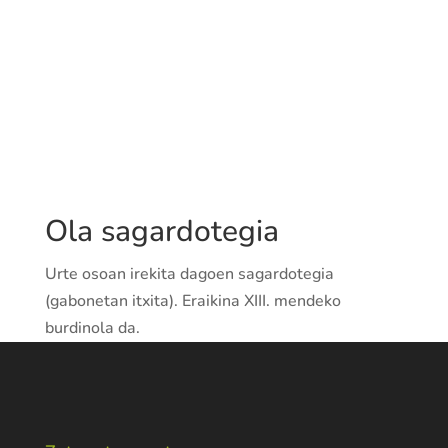
Ola sagardotegia
Urte osoan irekita dagoen sagardotegia
(gabonetan itxita). Eraikina XIII. mendeko
burdinola da.