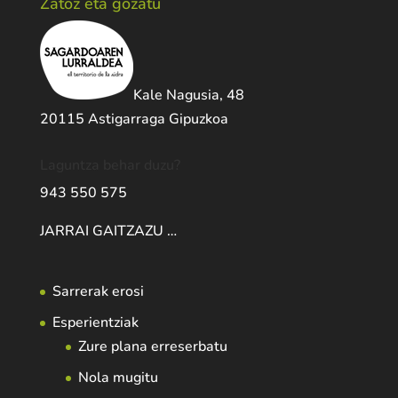
Zatoz eta gozatu
Kale Nagusia, 48
20115 Astigarraga Gipuzkoa
Laguntza behar duzu?
943 550 575
JARRAI GAITZAZU …
Sarrerak erosi
Esperientziak
Zure plana erreserbatu
Nola mugitu