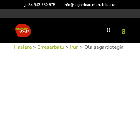
+34 943 550 575
info@sagardoarenlurraldea.eus
Hasiera
>
Erreserbatu
>
Irun
> Ola sagardotegia
SKU:
SIDOLA-1
Kategoriak:
Irun
,
Sidrerías
Etiketak: