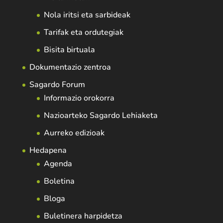
Nola iritsi eta sarbideak
Tarifak eta ordutegiak
Bisita birtuala
Dokumentazio zentroa
Sagardo Forum
Informazio orokorra
Nazioarteko Sagardo Lehiaketa
Aurreko edizioak
Hedapena
Agenda
Boletina
Bloga
Buletinera harpidetza