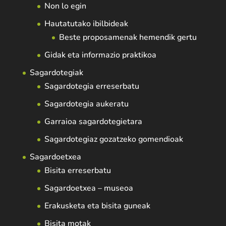
Non lo egin
Hautatutako ibilbideak
Beste proposamenak hemendik gertu
Gidak eta informazio praktikoa
Sagardotegiak
Sagardotegia erreserbatu
Sagardotegia aukeratu
Garraioa sagardotegietara
Sagardotegiaz gozatzeko gomendioak
Sagardoetxea
Bisita erreserbatu
Sagardoetxea – museoa
Erakusketa eta bisita guneak
Bisita motak