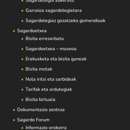
Sagardotegia aukeratu
Garraioa sagardotegietara
Sagardotegiaz gozatzeko gomendioak
Sagardoetxea
Bisita erreserbatu
Sagardoetxea – museoa
Erakusketa eta bisita guneak
Bisita motak
Nola iritsi eta sarbideak
Tarifak eta ordutegiak
Bisita birtuala
Dokumentazio zentroa
Sagardo Forum
Informazio orokorra