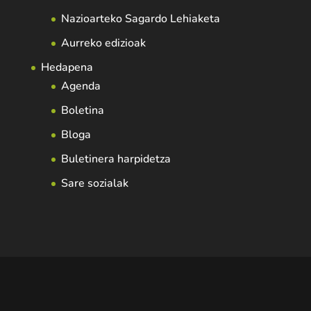
Nazioarteko Sagardo Lehiaketa
Aurreko edizioak
Hedapena
Agenda
Boletina
Bloga
Buletinera harpidetza
Sare sozialak