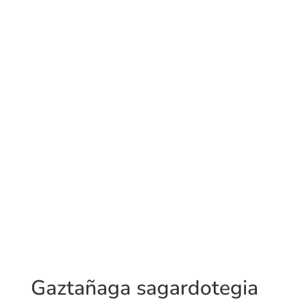
Gaztañaga sagardotegia