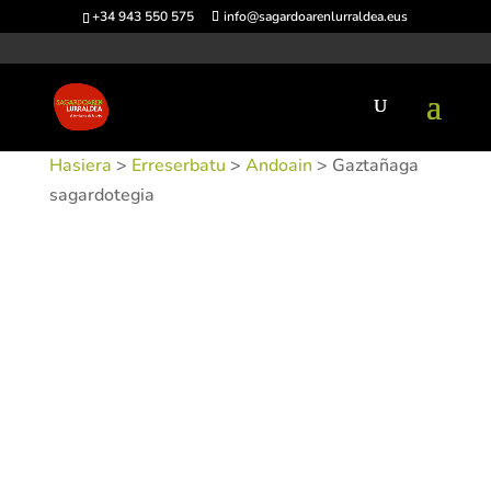
+34 943 550 575
info@sagardoarenlurraldea.eus
Hasiera
>
Erreserbatu
>
Andoain
> Gaztañaga
sagardotegia