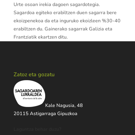
Urte osoan irekia dagoen sagardotegia.
Sagardoa egiteko erabiltzen duen sagarra bere
ekoizpenekoa da eta inguruko ekoizleen %30-40
erabiltzen du. Gainerako sagarrak Galizia eta
Frantziatik ekartzen ditu.
Zatoz eta gozatu
Kale Nagusia, 48
20115 Astigarraga Gipuzkoa
Laguntza behar duzu?