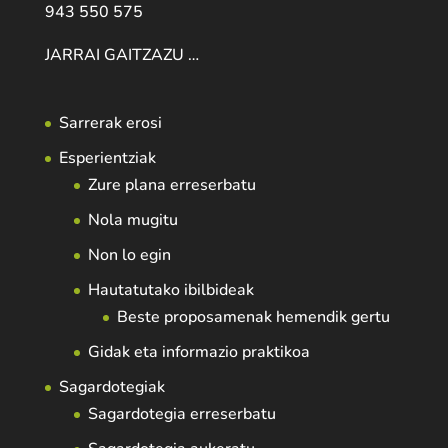
943 550 575
JARRAI GAITZAZU …
Sarrerak erosi
Esperientziak
Zure plana erreserbatu
Nola mugitu
Non lo egin
Hautatutako ibilbideak
Beste proposamenak hemendik gertu
Gidak eta informazio praktikoa
Sagardotegiak
Sagardotegia erreserbatu