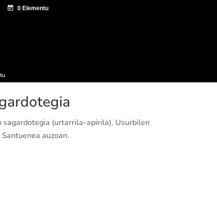
tazio zentroa
Sagardo Forum
Hedapena
tu
agardotegia
sagardotegia (urtarrila-apirila). Usurbilen
, Santuenea auzoan.