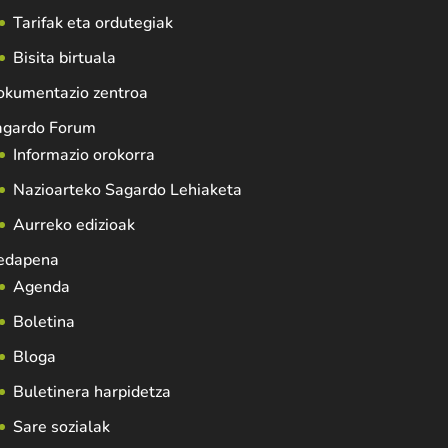
Tarifak eta ordutegiak
Bisita birtuala
okumentazio zentroa
agardo Forum
Informazio orokorra
Nazioarteko Sagardo Lehiaketa
Aurreko edizioak
edapena
Agenda
Boletina
Bloga
Buletinera harpidetza
Sare sozialak