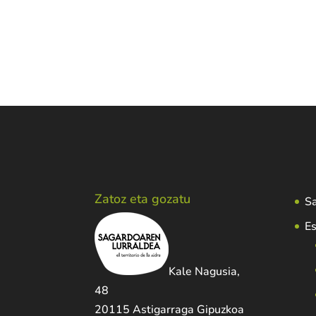
Zatoz eta gozatu
Sa
Es
Kale Nagusia,
48
20115 Astigarraga Gipuzkoa