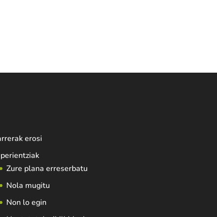
rrerak erosi
perientziak
Zure plana erreserbatu
Nola mugitu
Non lo egin