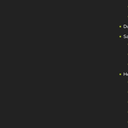
D
S
H