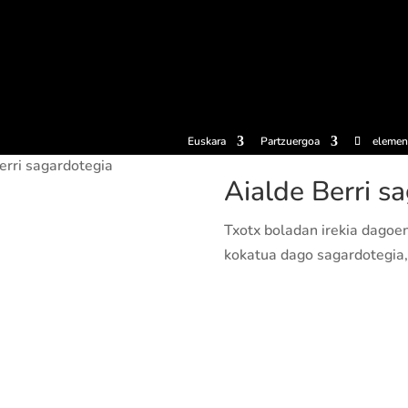
erosi
Esperientziak
Sagardotegiak
Sagardoetxea
Dokumen
Euskara
Partzuergoa
elemen
erri sagardotegia
Aialde Berri s
Txotx boladan irekia dagoen 
kokatua dago sagardotegia