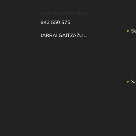
Laguntza behar duzu?
943 550 575
S
JARRAI GAITZAZU …
S