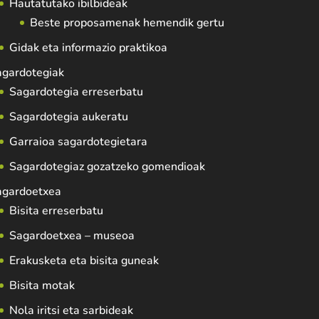
Hautatutako ibilbideak
Beste proposamenak hemendik gertu
Gidak eta informazio praktikoa
agardotegiak
Sagardotegia erreserbatu
Sagardotegia aukeratu
Garraioa sagardotegietara
Sagardotegiaz gozatzeko gomendioak
agardoetxea
Bisita erreserbatu
Sagardoetxea – museoa
Erakusketa eta bisita guneak
Bisita motak
Nola iritsi eta sarbideak