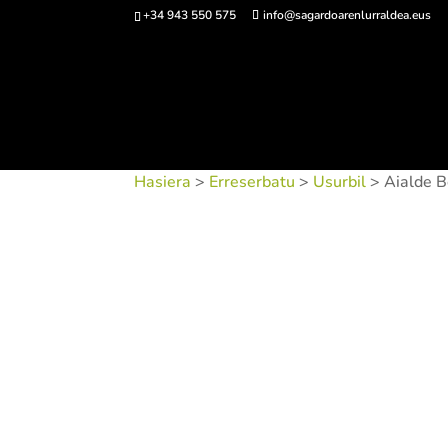
+34 943 550 575
info@sagardoarenlurraldea.eus
Sarrerak 
Hasiera
>
Erreserbatu
>
Usurbil
> Aialde B