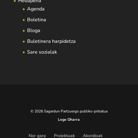
Hedapena
Agenda
Boletina
Bloga
Buletinera harpidetza
Sare sozialak
© 2026 Sagardun Partzuergo publiko-pribatua
Lege Oharra
Nor gara
Proiektuak
Akordioak