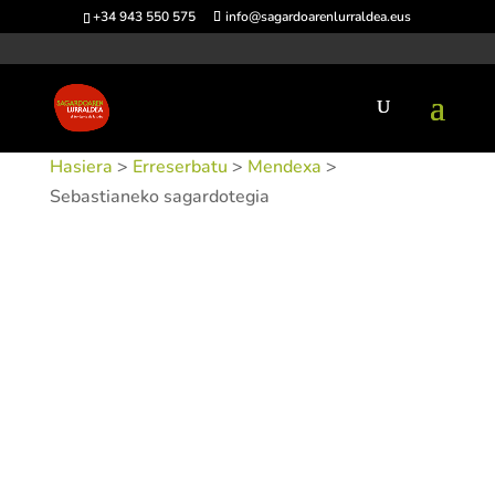
+34 943 550 575
info@sagardoarenlurraldea.eus
Hasiera
>
Erreserbatu
>
Mendexa
>
Sebastianeko sagardotegia