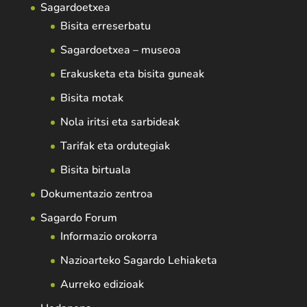
Sagardoetxea
Bisita erreserbatu
Sagardoetxea – museoa
Erakusketa eta bisita guneak
Bisita motak
Nola iritsi eta sarbideak
Tarifak eta ordutegiak
Bisita birtuala
Dokumentazio zentroa
Sagardo Forum
Informazio orokorra
Nazioarteko Sagardo Lehiaketa
Aurreko edizioak