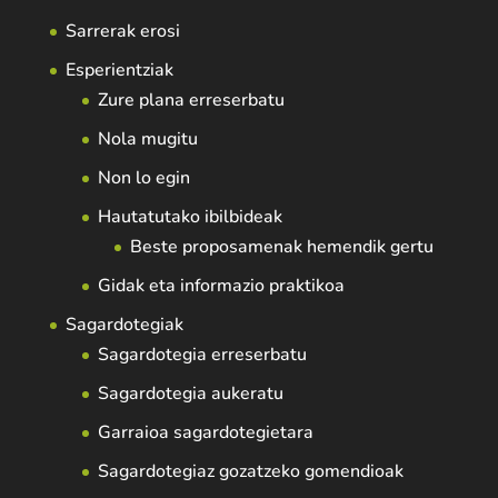
Sarrerak erosi
Esperientziak
Zure plana erreserbatu
Nola mugitu
Non lo egin
Hautatutako ibilbideak
Beste proposamenak hemendik gertu
Gidak eta informazio praktikoa
Sagardotegiak
Sagardotegia erreserbatu
Sagardotegia aukeratu
Garraioa sagardotegietara
Sagardotegiaz gozatzeko gomendioak