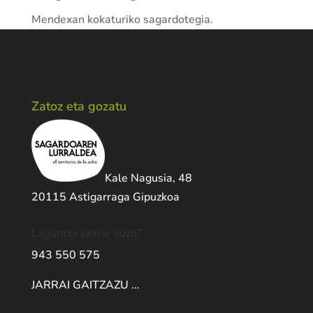
Mendexan kokaturiko sagardotegia.
Zatoz eta gozatu
Kale Nagusia, 48
20115 Astigarraga Gipuzkoa
Laguntza behar duzu?
943 550 575
JARRAI GAITZAZU …