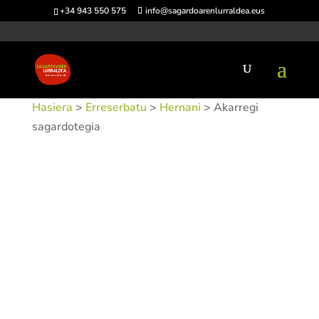
+34 943 550 575
info@sagardoarenlurraldea.eus
Hasiera
>
Erreserbatu
>
Hernani
> Akarregi
sagardotegia