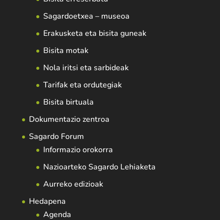
Sagardoetxea – museoa
Erakusketa eta bisita guneak
Bisita motak
Nola iritsi eta sarbideak
Tarifak eta ordutegiak
Bisita birtuala
Dokumentazio zentroa
Sagardo Forum
Informazio orokorra
Nazioarteko Sagardo Lehiaketa
Aurreko edizioak
Hedapena
Agenda