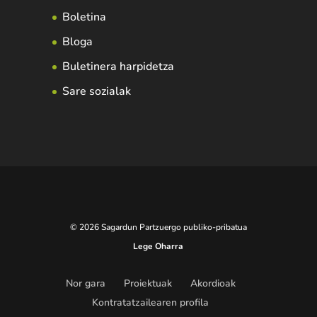
Boletina
Bloga
Buletinera harpidetza
Sare sozialak
© 2026 Sagardun Partzuergo publiko-pribatua
Lege Oharra
Nor gara
Proiektuak
Akordioak
Kontratatzailearen profila