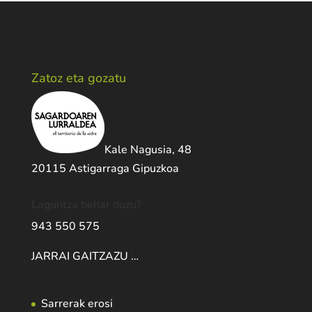
Zatoz eta gozatu
Kale Nagusia, 48
20115 Astigarraga Gipuzkoa
Laguntza behar duzu?
943 550 575
JARRAI GAITZAZU …
Sarrerak erosi