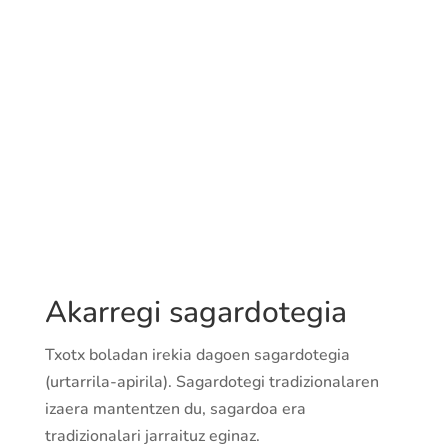
Akarregi sagardotegia
Txotx boladan irekia dagoen sagardotegia
(urtarrila-apirila). Sagardotegi tradizionalaren
izaera mantentzen du, sagardoa era
tradizionalari jarraituz eginaz.