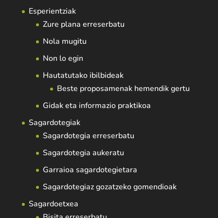
Esperientziak
Zure plana erreserbatu
Nola mugitu
Non lo egin
Hautatutako ibilbideak
Beste proposamenak hemendik gertu
Gidak eta informazio praktikoa
Sagardotegiak
Sagardotegia erreserbatu
Sagardotegia aukeratu
Garraioa sagardotegietara
Sagardotegiaz gozatzeko gomendioak
Sagardoetxea
Bisita erreserbatu