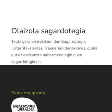
Olaizola sagardotegia
Txotx garaian irekitzen den Sagardotegia
(urtarrila-apirila). Tresneriari dagokionez, duela
gutxi berrikuntza nabarmena egin duen
sagardotegia da.
Zatoz eta gozatu