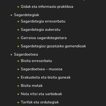
Gidak eta informazio praktikoa
Sagardotegiak
Sagardotegia erreserbatu
Sagardotegia aukeratu
Garraioa sagardotegietara
Sagardotegiaz gozatzeko gomendioak
Sagardoetxea
Bisita erreserbatu
Sagardoetxea – museoa
Erakusketa eta bisita guneak
Bisita motak
Nola iritsi eta sarbideak
Tarifak eta ordutegiak