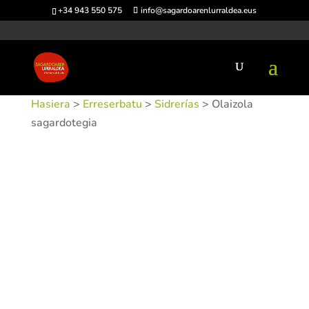
+34 943 550 575
info@sagardoarenlurraldea.eus
Hasiera
>
Erreserbatu
>
Sidrerías
> Olaizola
sagardotegia