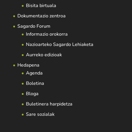
Bisita birtuala
Dokumentazio zentroa
Sagardo Forum
Informazio orokorra
Nazioarteko Sagardo Lehiaketa
Aurreko edizioak
Hedapena
Agenda
Boletina
Bloga
Buletinera harpidetza
Sare sozialak