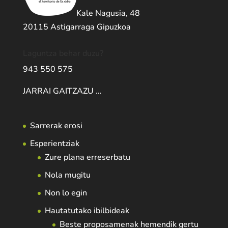
Kale Nagusia, 48
20115 Astigarraga Gipuzkoa
Laguntza behar duzu?
943 550 575
JARRAI GAITZAZU …
Sarrerak erosi
Esperientziak
Zure plana erreserbatu
Nola mugitu
Non lo egin
Hautatutako ibilbideak
Beste proposamenak hemendik gertu