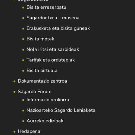
Bisita erreserbatu
Sagardoetxea – museoa
Erakusketa eta bisita guneak
Bisita motak
Nola iritsi eta sarbideak
Tarifak eta ordutegiak
Bisita birtuala
Dokumentazio zentroa
Sagardo Forum
Informazio orokorra
Nazioarteko Sagardo Lehiaketa
Aurreko edizioak
Hedapena