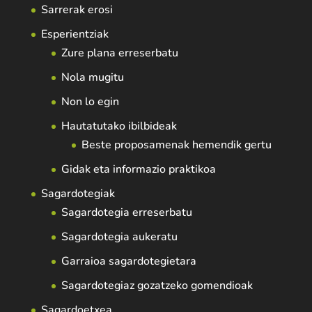
Sarrerak erosi
Esperientziak
Zure plana erreserbatu
Nola mugitu
Non lo egin
Hautatutako ibilbideak
Beste proposamenak hemendik gertu
Gidak eta informazio praktikoa
Sagardotegiak
Sagardotegia erreserbatu
Sagardotegia aukeratu
Garraioa sagardotegietara
Sagardotegiaz gozatzeko gomendioak
Sagardoetxea