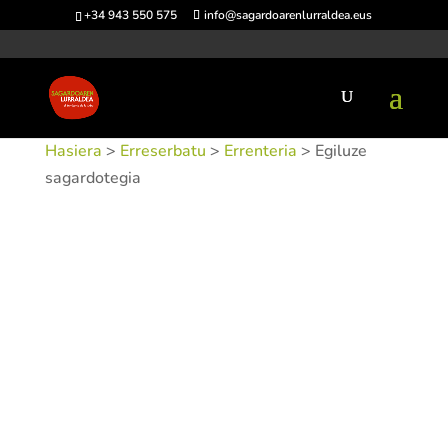
+34 943 550 575
info@sagardoarenlurraldea.eus
Hasiera
>
Erreserbatu
>
Errenteria
> Egiluze
sagardotegia