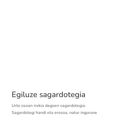
Egiluze sagardotegia
Urte osoan irekia dagoen sagardotegia.
Sagardotegi handi eta erosoa, natur ingurune