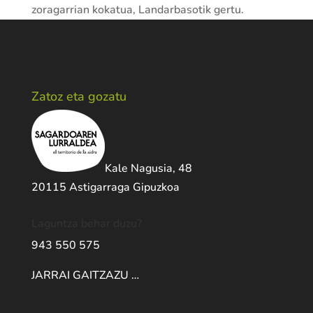
zoragarrian kokatua, Landarbasotik gertu.
Zatoz eta gozatu
Kale Nagusia, 48
20115 Astigarraga Gipuzkoa
Laguntza behar duzu?
943 550 575
JARRAI GAITZAZU …