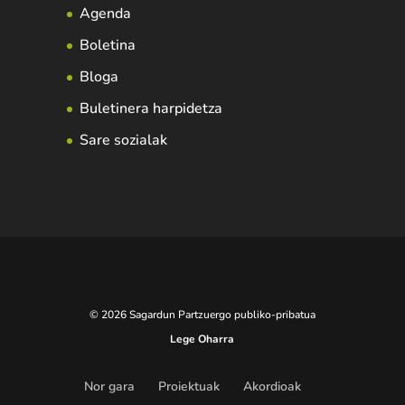
Agenda
Boletina
Bloga
Buletinera harpidetza
Sare sozialak
© 2026 Sagardun Partzuergo publiko-pribatua
Lege Oharra
Nor gara
Proiektuak
Akordioak