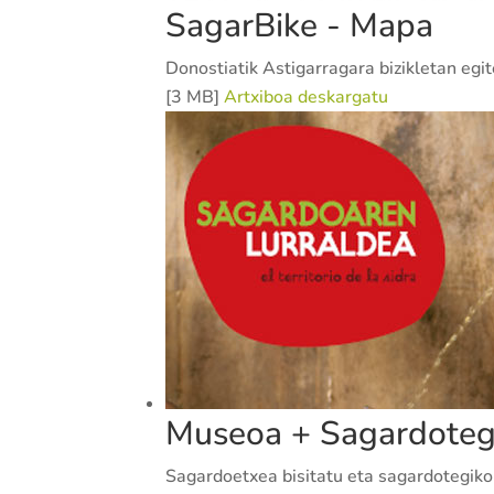
SagarBike - Mapa
Donostiatik Astigarragara bizikletan e
[3 MB]
Artxiboa deskargatu
Museoa + Sagardoteg
Sagardoetxea bisitatu eta sagardotegiko