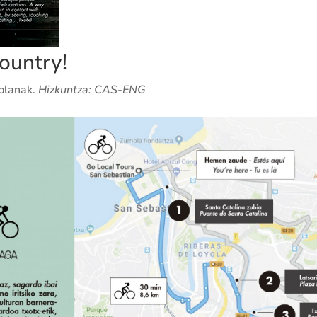
ountry!
planak.
Hizkuntza: CAS-ENG