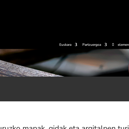
erosi
Esperientziak
Sagardotegiak
Sagardoetxea
Dokumen
Euskara
Partzuergoa
elemen
ruzko mapak, gidak eta argitalpen tur