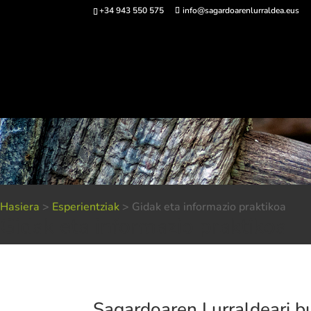
+34 943 550 575
info@sagardoarenlurraldea.eus
Sarrerak 
Hasiera
>
Esperientziak
>
Gidak eta informazio praktikoa
Gidak eta informazio praktikoa
Sagardoaren Lurraldeari bu