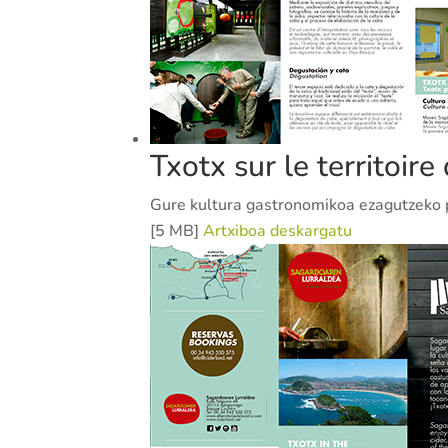
Txotx sur le territoire 
Gure kultura gastronomikoa ezagutzeko 
[5 MB]
Artxiboa deskargatu