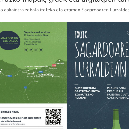
smo eskaintza zabala izateko eta eraman Sagardoaren Lurralde