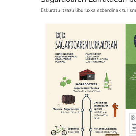
Eskuratu itzazu liburuxka ezberdinak turi