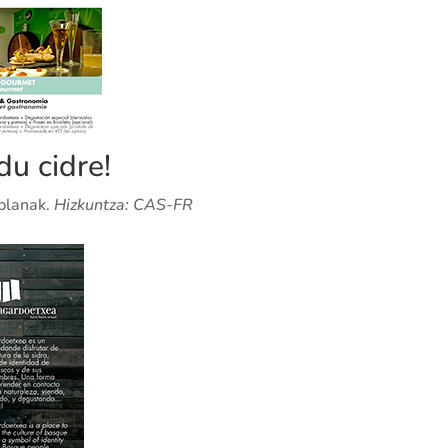
du cidre!
planak.
Hizkuntza: CAS-FR