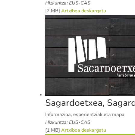
Hizkuntza: EUS-CAS
[2 MB]
Artxiboa deskargatu
Sagardoetxea, Sagar
Informazioa, esperientziak eta mapa.
Hizkuntza: EUS-CAS
[1 MB]
Artxiboa deskargatu