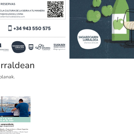
rraldean
planak.