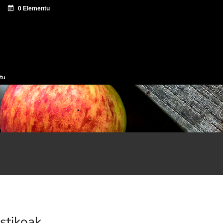
tazio zentroa
Sagardo Forum
Hedapena
tu
istikoak