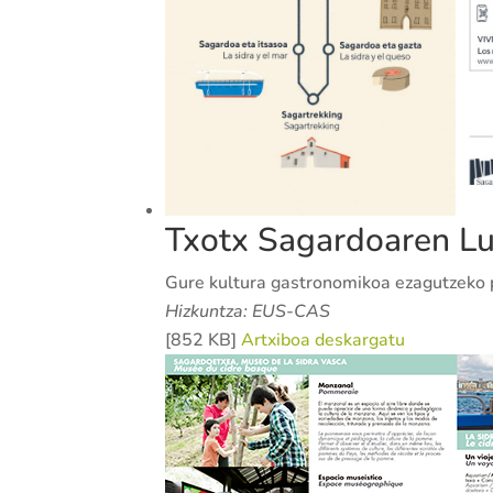
Txotx Sagardoaren Lu
Gure kultura gastronomikoa ezagutzeko 
Hizkuntza: EUS-CAS
[852 KB]
Artxiboa deskargatu