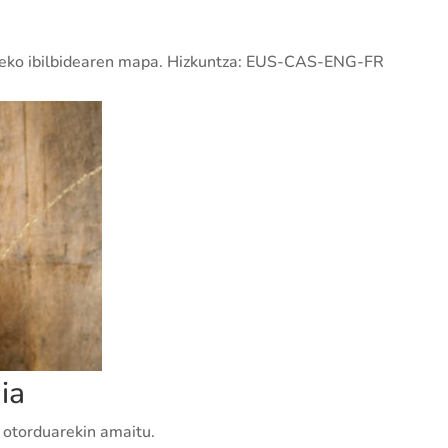
giteko ibilbidearen mapa. Hizkuntza: EUS-CAS-ENG-FR
ia
 otorduarekin amaitu.