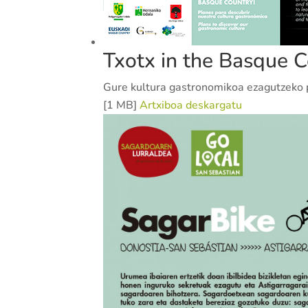
Txotx in the Basque C
Gure kultura gastronomikoa ezagutzeko 
[1 MB]
Artxiboa deskargatu