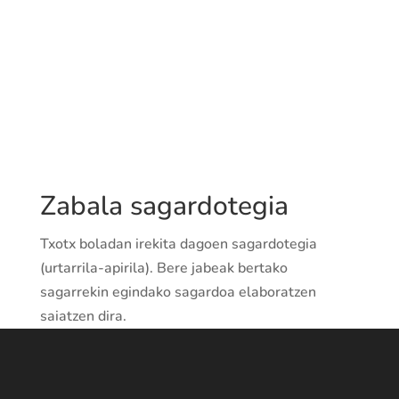
Zabala sagardotegia
Txotx boladan irekita dagoen sagardotegia
(urtarrila-apirila). Bere jabeak bertako
sagarrekin egindako sagardoa elaboratzen
saiatzen dira.