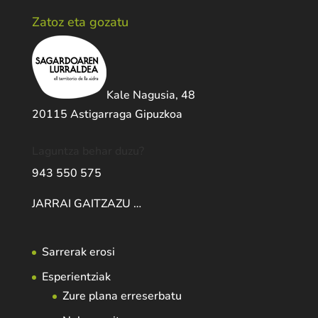
Zatoz eta gozatu
Kale Nagusia, 48
20115 Astigarraga Gipuzkoa
Laguntza behar duzu?
943 550 575
JARRAI GAITZAZU …
Sarrerak erosi
Esperientziak
Zure plana erreserbatu