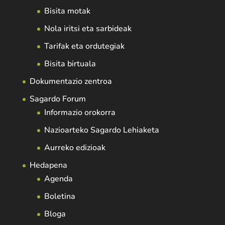
Bisita motak
Nola iritsi eta sarbideak
Tarifak eta ordutegiak
Bisita birtuala
Dokumentazio zentroa
Sagardo Forum
Informazio orokorra
Nazioarteko Sagardo Lehiaketa
Aurreko edizioak
Hedapena
Agenda
Boletina
Bloga