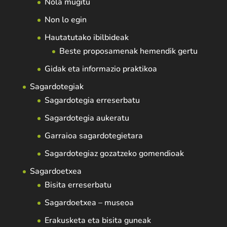
Nola mugitu
Non lo egin
Hautatutako ibilbideak
Beste proposamenak hemendik gertu
Gidak eta informazio praktikoa
Sagardotegiak
Sagardotegia erreserbatu
Sagardotegia aukeratu
Garraioa sagardotegietara
Sagardotegiaz gozatzeko gomendioak
Sagardoetxea
Bisita erreserbatu
Sagardoetxea – museoa
Erakusketa eta bisita guneak