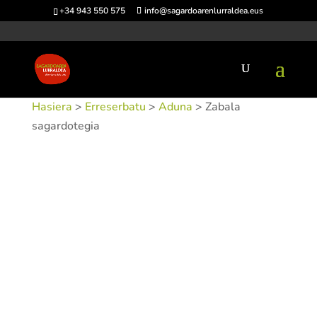
+34 943 550 575
info@sagardoarenlurraldea.eus
Hasiera
>
Erreserbatu
>
Aduna
> Zabala
sagardotegia