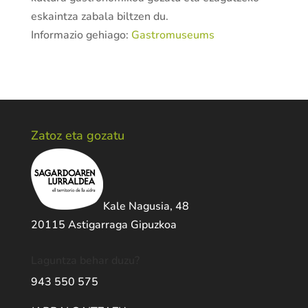
eskaintza zabala biltzen du.
Informazio gehiago:
Gastromuseums
Zatoz eta gozatu
Kale Nagusia, 48
20115 Astigarraga Gipuzkoa
Laguntza behar duzu?
943 550 575