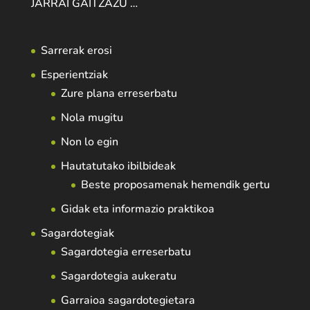
JARRAI GAITZAZU …
Sarrerak erosi
Esperientziak
Zure plana erreserbatu
Nola mugitu
Non lo egin
Hautatutako ibilbideak
Beste proposamenak hemendik gertu
Gidak eta informazio praktikoa
Sagardotegiak
Sagardotegia erreserbatu
Sagardotegia aukeratu
Garraioa sagardotegietara