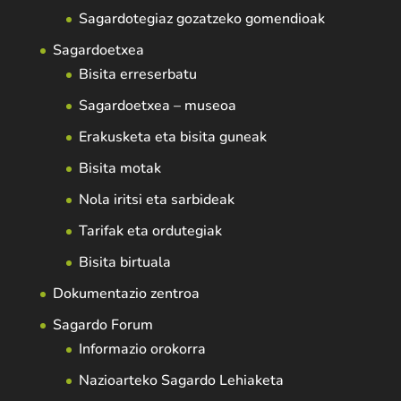
Sagardotegiaz gozatzeko gomendioak
Sagardoetxea
Bisita erreserbatu
Sagardoetxea – museoa
Erakusketa eta bisita guneak
Bisita motak
Nola iritsi eta sarbideak
Tarifak eta ordutegiak
Bisita birtuala
Dokumentazio zentroa
Sagardo Forum
Informazio orokorra
Nazioarteko Sagardo Lehiaketa