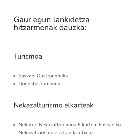
Gaur egun lankidetza
hitzarmenak dauzka:
Turismoa
Euskadi Gastronomika
Donostia Turismoa
Nekazalturismo elkarteak
Nekatur, Nekazalturismoa Elkartea. Euskadiko
Nekazalturismo eta Landa-etxeak.