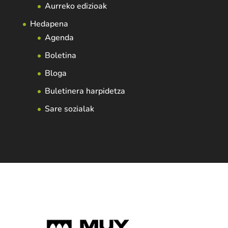
Aurreko edizioak
Hedapena
Agenda
Boletina
Bloga
Buletinera harpidetza
Sare sozialak