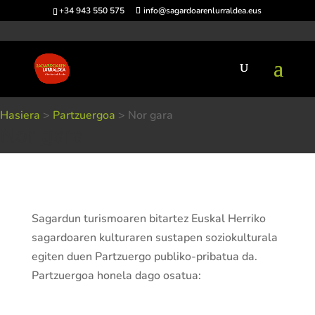
+34 943 550 575
info@sagardoarenlurraldea.eus
Hasiera
>
Partzuergoa
>
Nor gara
Nor gara
Sagardun turismoaren bitartez Euskal Herriko
sagardoaren kulturaren sustapen soziokulturala
egiten duen Partzuergo publiko-pribatua da.
Partzuergoa honela dago osatua: