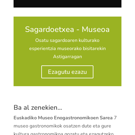
Sagardoetxea - Museoa
Osatu sagardoaren kulturako
esperientzia museorako bisitarekin
Astigarragan
Ezagutu ezazu
Ba al zenekien...
Euskadiko Museo Enogastronomikoen Sarea
7
museo gastronomikok osatzen dute eta gure
kultura gastronomikoa gozatu eta ezagutzeko