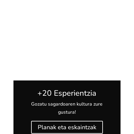
+20 Esperientzia
Gozatu sagardoaren kultura zure
gustura!
Planak eta eskaintzak