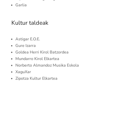
Garlia
Kultur taldeak
Astigar E.O.E.
Gure Izarra
Goldea Herri Kirol Batzordea
Mundarro Kirol Elkartea
Norberto Almandoz Musika Eskola
XaguXar
Zipotza Kultur Elkartea