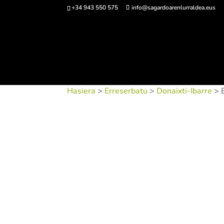
+34 943 550 575
info@sagardoarenlurraldea.eus
Sarrerak 
Hasiera
>
Erreserbatu
>
Donaixti-Ibarre
> 