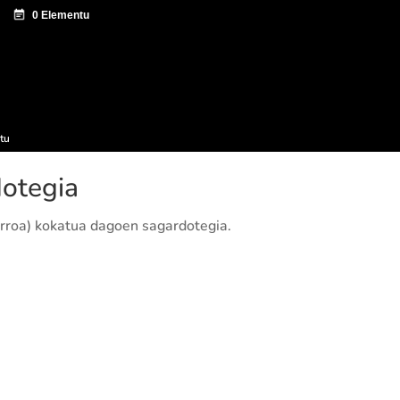
tazio zentroa
Sagardo Forum
Hedapena
tu
dotegia
arroa) kokatua dagoen sagardotegia.