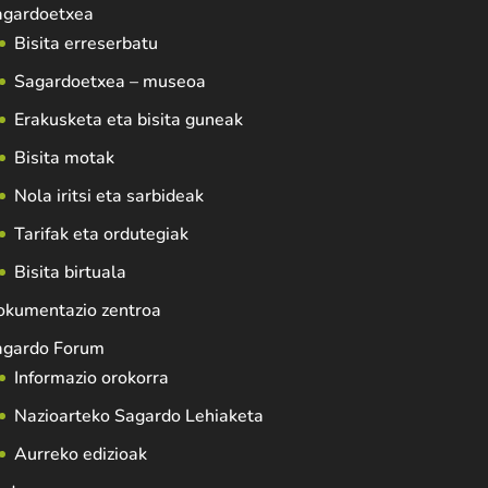
agardoetxea
Bisita erreserbatu
Sagardoetxea – museoa
Erakusketa eta bisita guneak
Bisita motak
Nola iritsi eta sarbideak
Tarifak eta ordutegiak
Bisita birtuala
okumentazio zentroa
agardo Forum
Informazio orokorra
Nazioarteko Sagardo Lehiaketa
Aurreko edizioak