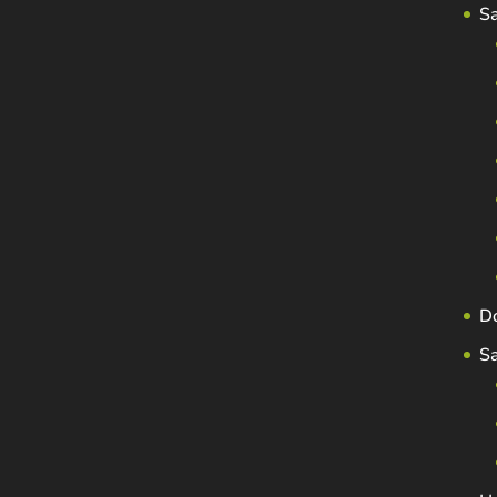
S
D
S