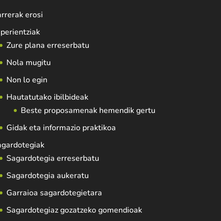
rrerak erosi
perientziak
Zure plana erreserbatu
Nola mugitu
Non lo egin
Hautatutako ibilbideak
Beste proposamenak hemendik gertu
Gidak eta informazio praktikoa
agardotegiak
Sagardotegia erreserbatu
Sagardotegia aukeratu
Garraioa sagardotegietara
Sagardotegiaz gozatzeko gomendioak