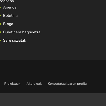
edapena
Agenda
Boletina
Bloga
Buletinera harpidetza
Sare sozialak
Proiektuak
Akordioak
Kontratatzailearen profila