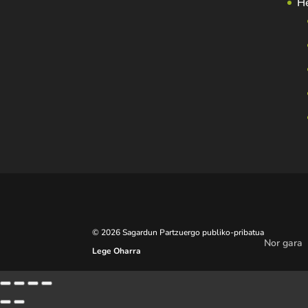
H
© 2026 Sagardun Partzuergo publiko-pribatua
Nor gara
Lege Oharra