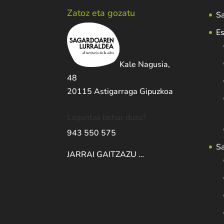
Zatoz eta gozatu
Sa
Es
Kale Nagusia,
48
20115 Astigarraga Gipuzkoa
Laguntza behar duzu?
943 550 575
S
JARRAI GAITZAZU …