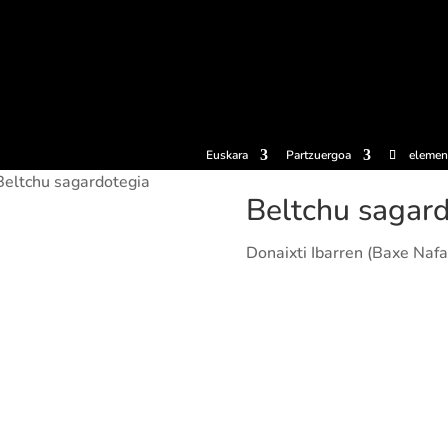
erosi
Esperientziak
Sagardotegiak
Sagardoetxea
Dokumen
Euskara
Partzuergoa
elemen
Beltchu sagardotegia
Beltchu sagar
Donaixti Ibarren (Baxe Naf