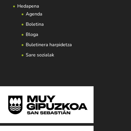
Hedapena
Agenda
Boletina
Bloga
Buletinera harpidetza
Sare sozialak