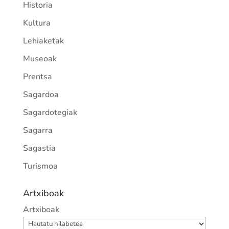
Historia
Kultura
Lehiaketak
Museoak
Prentsa
Sagardoa
Sagardotegiak
Sagarra
Sagastia
Turismoa
Artxiboak
Artxiboak