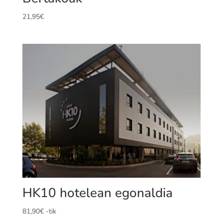
21,95
€
HK10 hotelean egonaldia
81,90
€
-tik