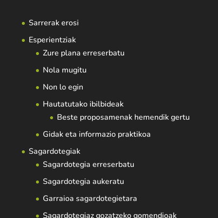
Sarrerak erosi
Esperientziak
Zure plana erreserbatu
Nola mugitu
Non lo egin
Hautatutako ibilbideak
Beste proposamenak hemendik gertu
Gidak eta informazio praktikoa
Sagardotegiak
Sagardotegia erreserbatu
Sagardotegia aukeratu
Garraioa sagardotegietara
Sagardotegiaz gozatzeko gomendioak