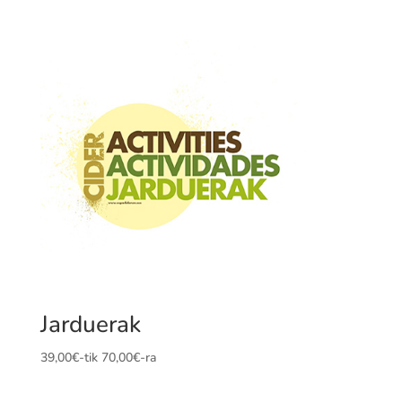
Jarduerak
39,00
€
-tik
70,00
€
-ra