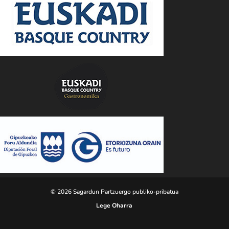
© 2026 Sagardun Partzuergo publiko-pribatua
Lege Oharra