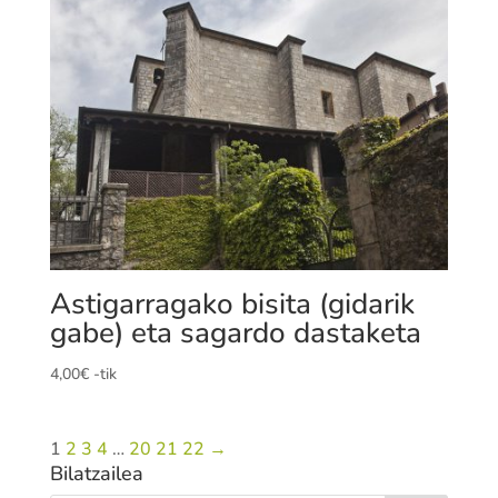
Astigarragako bisita (gidarik
gabe) eta sagardo dastaketa
4,00
€
-tik
1
2
3
4
…
20
21
22
→
Bilatzailea