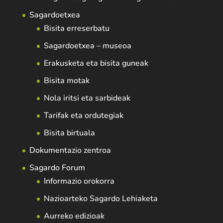
Sagardoetxea
Bisita erreserbatu
Sagardoetxea – museoa
Erakusketa eta bisita guneak
Bisita motak
Nola iritsi eta sarbideak
Tarifak eta ordutegiak
Bisita birtuala
Dokumentazio zentroa
Sagardo Forum
Informazio orokorra
Nazioarteko Sagardo Lehiaketa
Aurreko edizioak