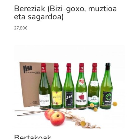
Bereziak (Bizi-goxo, muztioa
eta sagardoa)
27,80
€
Bertakoak