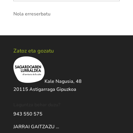
Nola erreserbatu
Zatoz eta gozatu
Kale Nagusia, 48
20115 Astigarraga Gipuzkoa
Laguntza behar duzu?
943 550 575
JARRAI GAITZAZU …