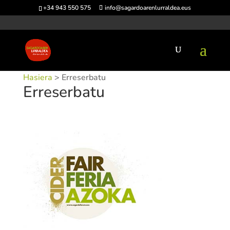
+34 943 550 575
info@sagardoarenlurraldea.eus
Hasiera
> Erreserbatu
Erreserbatu