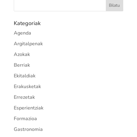
Kategoriak
Agenda
Argitalpenak
Azokak
Berriak
Ekitaldiak
Erakusketak
Errezetak
Esperientziak
Formazioa
Gastronomia