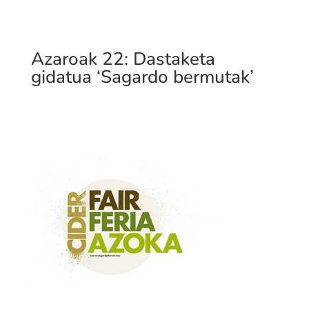
Azaroak 22: Dastaketa
gidatua ‘Sagardo bermutak’