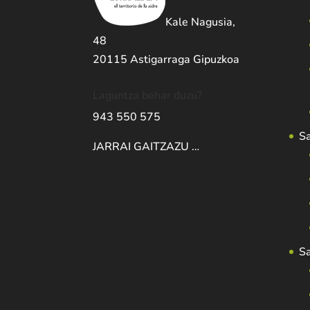
Kale Nagusia,
48
20115 Astigarraga Gipuzkoa
Laguntza behar duzu?
943 550 575
S
JARRAI GAITZAZU …
S