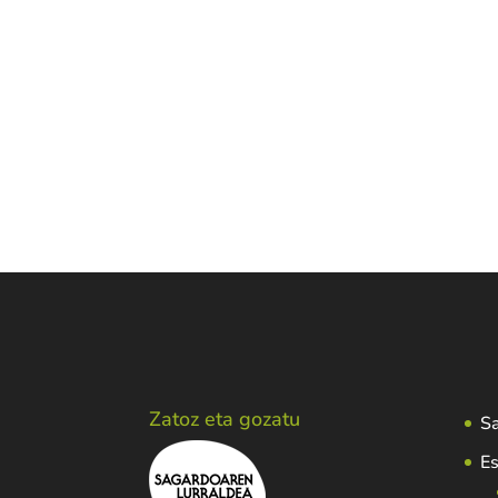
Informazio gehigarria
Pisua
8 Kg
Zatoz eta gozatu
Sa
Es