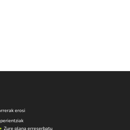
rrerak erosi
perientziak
Zure plana erreserbatu