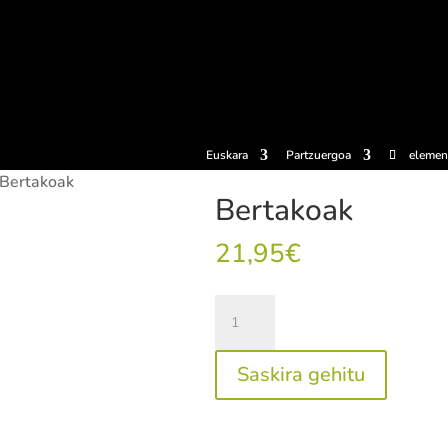
erosi
Esperientziak
Sagardotegiak
Sagardoetxea
Dokumen
Euskara
Partzuergoa
elemen
Bertakoak
Bertakoak
21,95
€
Bertakoak
quantity
Saskira gehitu