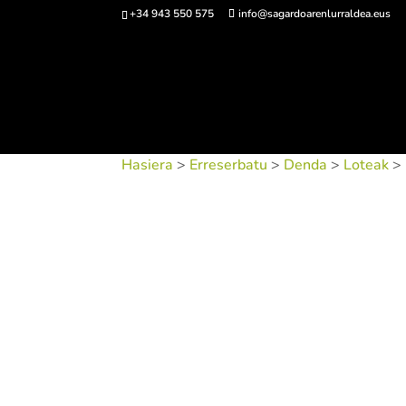
+34 943 550 575
info@sagardoarenlurraldea.eus
Sarrerak 
Hasiera
>
Erreserbatu
>
Denda
>
Loteak
> 