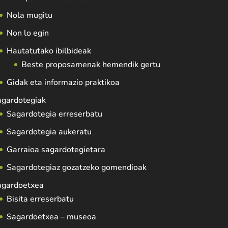
Nola mugitu
Non lo egin
Hautatutako ibilbideak
Beste proposamenak hemendik gertu
Gidak eta informazio praktikoa
agardotegiak
Sagardotegia erreserbatu
Sagardotegia aukeratu
Garraioa sagardotegietara
Sagardotegiaz gozatzeko gomendioak
agardoetxea
Bisita erreserbatu
Sagardoetxea – museoa