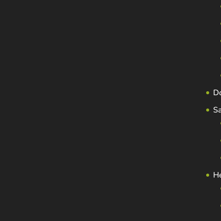
D
S
H