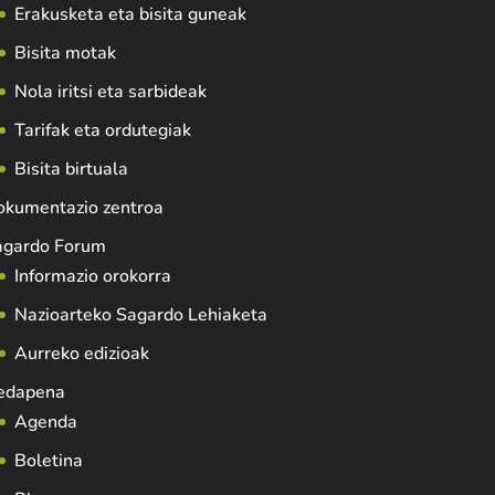
Erakusketa eta bisita guneak
Bisita motak
Nola iritsi eta sarbideak
Tarifak eta ordutegiak
Bisita birtuala
okumentazio zentroa
agardo Forum
Informazio orokorra
Nazioarteko Sagardo Lehiaketa
Aurreko edizioak
edapena
Agenda
Boletina