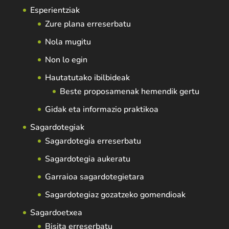
Esperientziak
Zure plana erreserbatu
Nola mugitu
Non lo egin
Hautatutako ibilbideak
Beste proposamenak hemendik gertu
Gidak eta informazio praktikoa
Sagardotegiak
Sagardotegia erreserbatu
Sagardotegia aukeratu
Garraioa sagardotegietara
Sagardotegiaz gozatzeko gomendioak
Sagardoetxea
Bisita erreserbatu