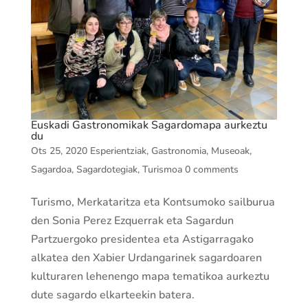
Euskadi Gastronomikak Sagardomapa aurkeztu
du
Ots 25, 2020
Esperientziak
,
Gastronomia
,
Museoak
,
Sagardoa
,
Sagardotegiak
,
Turismoa
0 comments
Turismo, Merkataritza eta Kontsumoko sailburua
den Sonia Perez Ezquerrak eta Sagardun
Partzuergoko presidentea eta Astigarragako
alkatea den Xabier Urdangarinek sagardoaren
kulturaren lehenengo mapa tematikoa aurkeztu
dute sagardo elkarteekin batera.