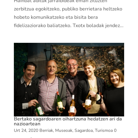
Hainbat adituk jarraibideak eman zituzten
zerbitzua egokitzeko, publiko berrietara heltzeko
hobeto komunikatzeko eta bisita bera
fidelizaziorako baliatzeko. Txotx boladak jendez...
Bertako sagardoaren oihartzuna hedatzen ari da
nazioartean
Urt 24, 2020
Berriak
,
Museoak
,
Sagardoa
,
Turismoa
0