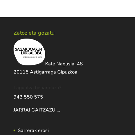
Zatoz eta gozatu
Kale Nagusia, 48
20115 Astigarraga Gipuzkoa
Laguntza behar duzu?
943 550 575
JARRAI GAITZAZU …
Sarrerak erosi