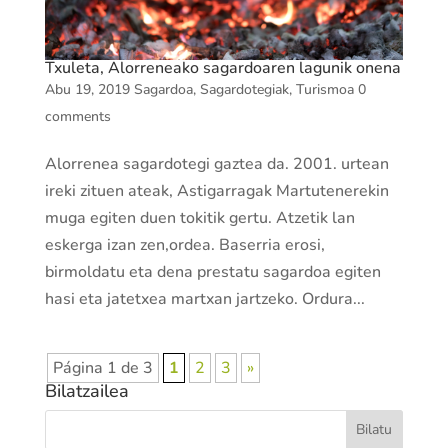
Txuleta, Alorreneako sagardoaren lagunik onena
Abu 19, 2019
Sagardoa
,
Sagardotegiak
,
Turismoa
0
comments
Alorrenea sagardotegi gaztea da. 2001. urtean
ireki zituen ateak, Astigarragak Martutenerekin
muga egiten duen tokitik gertu. Atzetik lan
eskerga izan zen,ordea. Baserria erosi,
birmoldatu eta dena prestatu sagardoa egiten
hasi eta jatetxea martxan jartzeko. Ordura...
Página 1 de 3
1
2
3
»
Bilatzailea