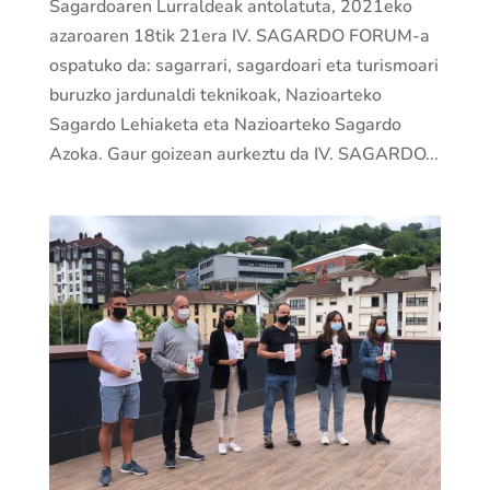
Sagardoaren Lurraldeak antolatuta, 2021eko
azaroaren 18tik 21era IV. SAGARDO FORUM-a
ospatuko da: sagarrari, sagardoari eta turismoari
buruzko jardunaldi teknikoak, Nazioarteko
Sagardo Lehiaketa eta Nazioarteko Sagardo
Azoka. Gaur goizean aurkeztu da IV. SAGARDO...