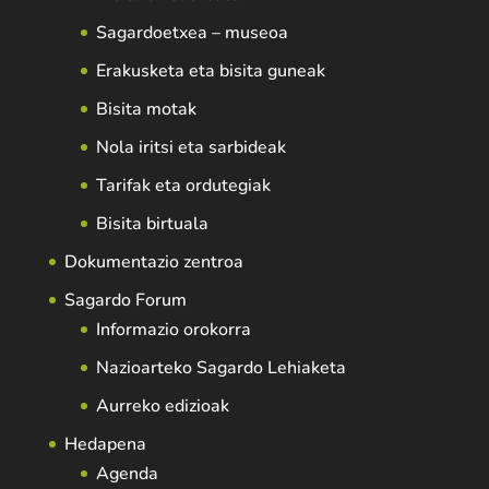
Sagardoetxea – museoa
Erakusketa eta bisita guneak
Bisita motak
Nola iritsi eta sarbideak
Tarifak eta ordutegiak
Bisita birtuala
Dokumentazio zentroa
Sagardo Forum
Informazio orokorra
Nazioarteko Sagardo Lehiaketa
Aurreko edizioak
Hedapena
Agenda