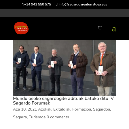
+34 943 550 575
info@sagardoarenlurraldea.eus
Mundu osoko sagardogile adituak batuko ditu IV.
Sagardo Forumak
Aza 10, 2021
Azokak
,
Ekitaldiak
,
Formazioa
,
Sagardoa
,
Sagarra
,
Turismoa
0 comments