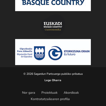
© 2026 Sagardun Partzuergo publiko-pribatua
Lege Oharra
Nor gara
Proiektuak
Akordioak
Kontratatzailearen profila