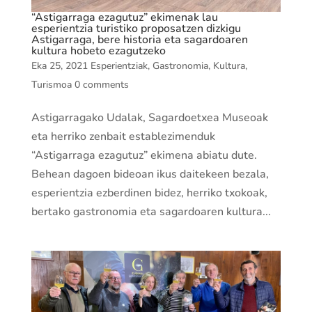
“Astigarraga ezagutuz” ekimenak lau
esperientzia turistiko proposatzen dizkigu
Astigarraga, bere historia eta sagardoaren
kultura hobeto ezagutzeko
Eka 25, 2021
Esperientziak
,
Gastronomia
,
Kultura
,
Turismoa
0 comments
Astigarragako Udalak, Sagardoetxea Museoak
eta herriko zenbait establezimenduk
“Astigarraga ezagutuz” ekimena abiatu dute.
Behean dagoen bideoan ikus daitekeen bezala,
esperientzia ezberdinen bidez, herriko txokoak,
bertako gastronomia eta sagardoaren kultura...