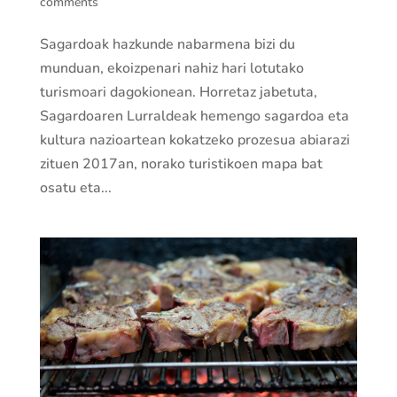
comments
Sagardoak hazkunde nabarmena bizi du
munduan, ekoizpenari nahiz hari lotutako
turismoari dagokionean. Horretaz jabetuta,
Sagardoaren Lurraldeak hemengo sagardoa eta
kultura nazioartean kokatzeko prozesua abiarazi
zituen 2017an, norako turistikoen mapa bat
osatu eta...