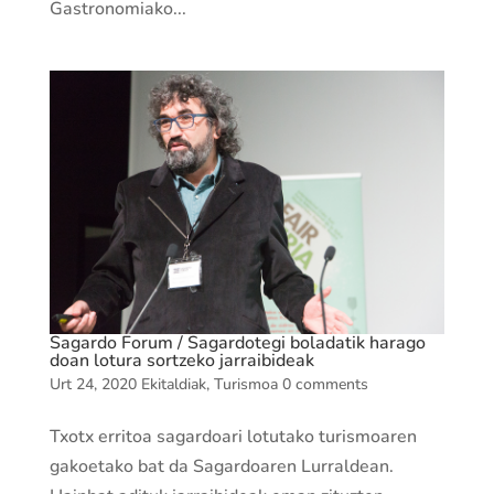
Gastronomiako...
Sagardo Forum / Sagardotegi boladatik harago
doan lotura sortzeko jarraibideak
Urt 24, 2020
Ekitaldiak
,
Turismoa
0 comments
Txotx erritoa sagardoari lotutako turismoaren
gakoetako bat da Sagardoaren Lurraldean.