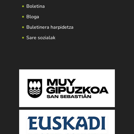
Boletina
Bloga
Buletinera harpidetza
Sare sozialak