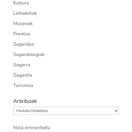
Kultura
Lehiaketak
Museoak
Prentsa
Sagardoa
Sagardotegiak
Sagarra
Sagastia
Turismoa
Artxiboak
Artxiboak
Nola erreserbatu