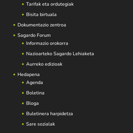
Tarifak eta ordutegiak
Bisita birtuala
Dokumentazio zentroa
Sagardo Forum
Informazio orokorra
Nazioarteko Sagardo Lehiaketa
Aurreko edizioak
Hedapena
Agenda
Boletina
Bloga
Buletinera harpidetza
Sare sozialak