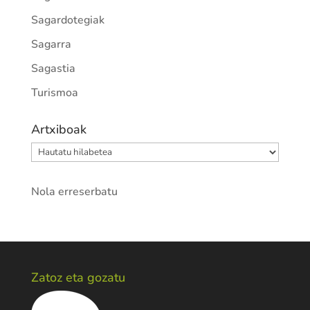
Sagardotegiak
Sagarra
Sagastia
Turismoa
Artxiboak
Artxiboak
Nola erreserbatu
Zatoz eta gozatu