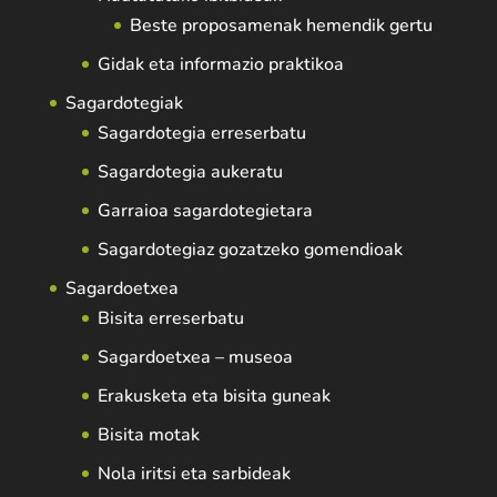
Beste proposamenak hemendik gertu
Gidak eta informazio praktikoa
Sagardotegiak
Sagardotegia erreserbatu
Sagardotegia aukeratu
Garraioa sagardotegietara
Sagardotegiaz gozatzeko gomendioak
Sagardoetxea
Bisita erreserbatu
Sagardoetxea – museoa
Erakusketa eta bisita guneak
Bisita motak
Nola iritsi eta sarbideak