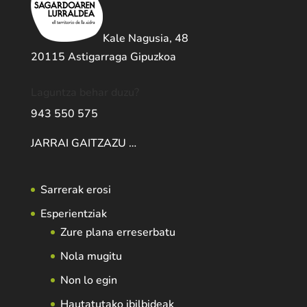
Kale Nagusia, 48
20115 Astigarraga Gipuzkoa
Laguntza behar duzu?
943 550 575
JARRAI GAITZAZU …
Sarrerak erosi
Esperientziak
Zure plana erreserbatu
Nola mugitu
Non lo egin
Hautatutako ibilbideak