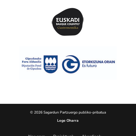
© 2026 Sagardun Partzuergo publiko-pribatua
Lege Oharra