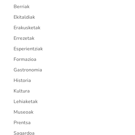
Berriak
Ekitaldiak
Erakusketak
Errezetak
Esperientziak
Formazioa
Gastronomia
Historia
Kultura
Lehiaketak
Museoak
Prentsa
Sagardoa