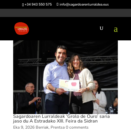
+34 943 550 575
info@sagardoarenlurraldea.eus
Sagardoaren Lurraldeak ‘Grolo de Ouro’ saria
jaso du A Estradako XIII. Feira da Sidran
Eka 9, 2026
Berriak
,
Prentsa
0 comments