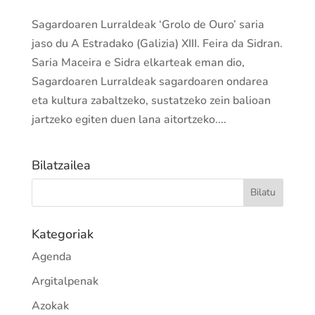
Sagardoaren Lurraldeak ‘Grolo de Ouro’ saria
jaso du A Estradako (Galizia) XIII. Feira da Sidran.
Saria Maceira e Sidra elkarteak eman dio,
Sagardoaren Lurraldeak sagardoaren ondarea
eta kultura zabaltzeko, sustatzeko zein balioan
jartzeko egiten duen lana aitortzeko....
Bilatzailea
Kategoriak
Agenda
Argitalpenak
Azokak