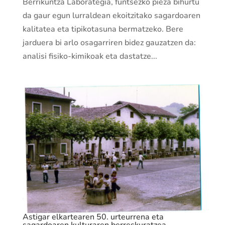
Berrikuntza Laborategia, funtsezko pieza bihurtu
da gaur egun lurraldean ekoitzitako sagardoaren
kalitatea eta tipikotasuna bermatzeko. Bere
jarduera bi arlo osagarriren bidez gauzatzen da:
analisi fisiko-kimikoak eta dastatze...
Astigar elkartearen 50. urteurrena eta