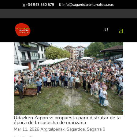
+34 943 550 575
info@sagardoarenlurraldea.eus
Udazken Zaporez: propuesta para disfrutar de la
época de la cosecha de manzana
Mar 11, 2026
Argitalpenak
,
Sagardoa
,
Sagarra
0