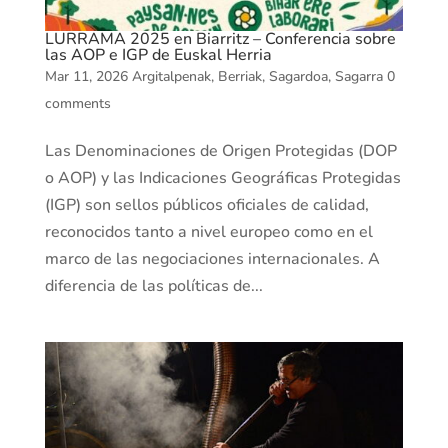
LURRAMA 2025 en Biarritz – Conferencia sobre
las AOP e IGP de Euskal Herria
Mar 11, 2026
Argitalpenak
,
Berriak
,
Sagardoa
,
Sagarra
0
comments
Las Denominaciones de Origen Protegidas (DOP
o AOP) y las Indicaciones Geográficas Protegidas
(IGP) son sellos públicos oficiales de calidad,
reconocidos tanto a nivel europeo como en el
marco de las negociaciones internacionales. A
diferencia de las políticas de...