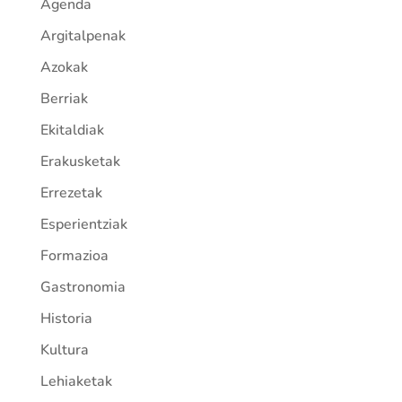
Agenda
Argitalpenak
Azokak
Berriak
Ekitaldiak
Erakusketak
Errezetak
Esperientziak
Formazioa
Gastronomia
Historia
Kultura
Lehiaketak