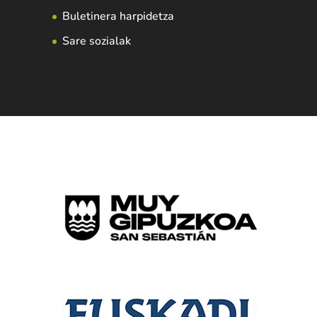
Buletinera harpidetza
Sare sozialak