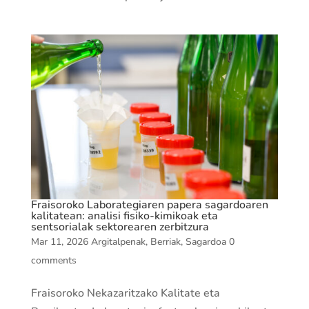
Fraisoroko Laborategiaren papera sagardoaren
kalitatean: analisi fisiko-kimikoak eta
sentsorialak sektorearen zerbitzura
Mar 11, 2026
Argitalpenak
,
Berriak
,
Sagardoa
0
comments
Fraisoroko Nekazaritzako Kalitate eta