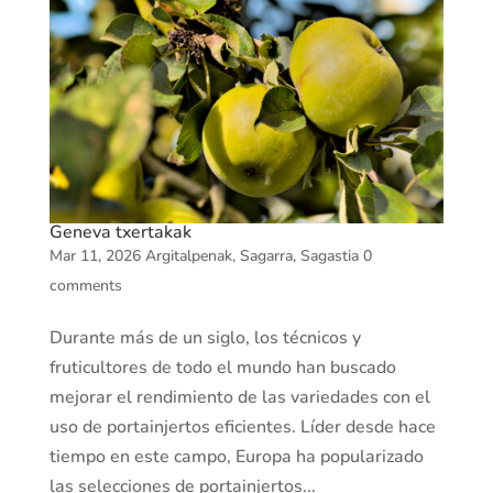
Geneva txertakak
Mar 11, 2026
Argitalpenak
,
Sagarra
,
Sagastia
0
comments
Durante más de un siglo, los técnicos y
fruticultores de todo el mundo han buscado
mejorar el rendimiento de las variedades con el
uso de portainjertos eficientes. Líder desde hace
tiempo en este campo, Europa ha popularizado
las selecciones de portainjertos...