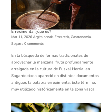
Erreximenta, ¿qué es?
Mar 11, 2026
Argitalpenak
,
Errezetak
,
Gastronomia
,
Sagarra
0 comments
En la búsqueda de formas tradicionales de
aprovechar la manzana, fruta profundamente
arraigada en la cultura de Euskal Herria, en
Sagardoetxea apareció en distintos documentos
antiguos la palabra erreximenta. Este término,
muy utilizado históricamente en la zona vasca...