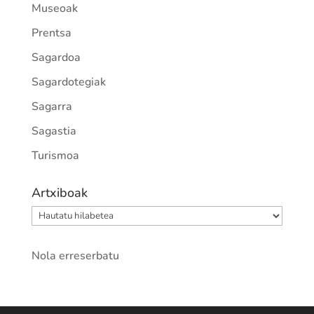
Museoak
Prentsa
Sagardoa
Sagardotegiak
Sagarra
Sagastia
Turismoa
Artxiboak
Artxiboak
Nola erreserbatu