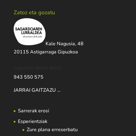
Zatoz eta gozatu
Kale Nagusia, 48
20115 Astigarraga Gipuzkoa
Laguntza behar duzu?
943 550 575
JARRAI GAITZAZU …
Sarrerak erosi
Esperientziak
Zure plana erreserbatu