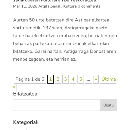
sagardoaren kulturaren berreskuratzea
Mar 11, 2026
Argitalpenak
,
Kultura
0 comments
Aurten 50 urte betetzen dira Astigar elkartea
sortu zenetik. 1975ean, Astigarragako gazte
talde batek elkartzea erabaki zuen, herriak zituen
beharrak partekatu eta erantzunak elkarrekin
bilatzeko. Garai hartan, Astigarraga Donostiaren
menpe zegoen, eta herrian ez...
Página 1 de 6
1
2
3
4
5
...
»
Última
»
Bilatzailea
Kategoriak