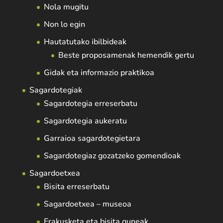
Nola mugitu
Non lo egin
Hautatutako ibilbideak
Beste proposamenak hemendik gertu
Gidak eta informazio praktikoa
Sagardotegiak
Sagardotegia erreserbatu
Sagardotegia aukeratu
Garraioa sagardotegietara
Sagardotegiaz gozatzeko gomendioak
Sagardoetxea
Bisita erreserbatu
Sagardoetxea – museoa
Erakusketa eta bisita guneak