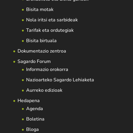
Bisita motak
Nola iritsi eta sarbideak
Tarifak eta ordutegiak
Bisita birtuala
Dokumentazio zentroa
Sagardo Forum
Informazio orokorra
Nazioarteko Sagardo Lehiaketa
Aurreko edizioak
Hedapena
Agenda
Boletina
Bloga