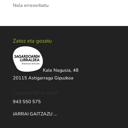
Nola erreserbatu
Zatoz eta gozatu
Kale Nagusia, 48
20115 Astigarraga Gipuzkoa
Laguntza behar duzu?
943 550 575
JARRAI GAITZAZU …