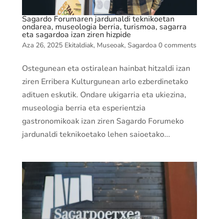
Sagardo Forumaren jardunaldi teknikoetan
ondarea, museologia berria, turismoa, sagarra
eta sagardoa izan ziren hizpide
Aza 26, 2025
Ekitaldiak
,
Museoak
,
Sagardoa
0 comments
Ostegunean eta ostiralean hainbat hitzaldi izan
ziren Erribera Kulturgunean arlo ezberdinetako
adituen eskutik. Ondare ukigarria eta ukiezina,
museologia berria eta esperientzia
gastronomikoak izan ziren Sagardo Forumeko
jardunaldi teknikoetako lehen saioetako...