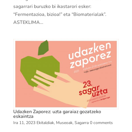
sagarrari buruzko bi ikastarori esker:
“Fermentazioa, bizioa!” eta “Biomaterialak”.
ASTEKLIMA...
Udazken Zaporez: uzta garaiaz gozatzeko
eskaintza
Ira 11, 2023
Ekitaldiak
,
Museoak
,
Sagarra
0 comments