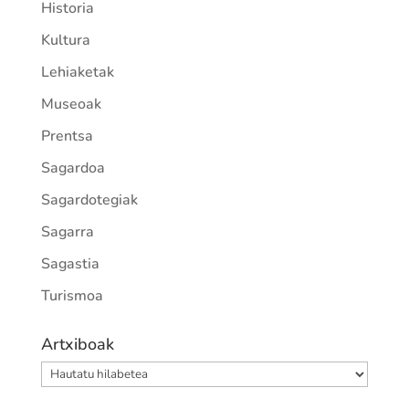
Historia
Kultura
Lehiaketak
Museoak
Prentsa
Sagardoa
Sagardotegiak
Sagarra
Sagastia
Turismoa
Artxiboak
Artxiboak