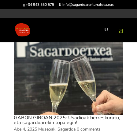
+34 943 550 575
info@sagardoarenlurraldea.eus
GABON GIROAN 2025: Usadioak berreskuratu,
eta sagardoarekin topa egin!
Abe 4, 2025
Museoak
,
Sagardoa
0 comments