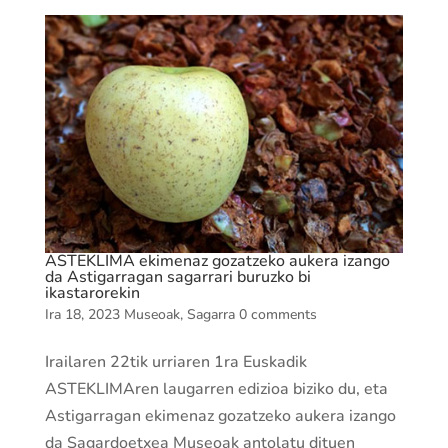
ASTEKLIMA ekimenaz gozatzeko aukera izango
da Astigarragan sagarrari buruzko bi
ikastarorekin
Ira 18, 2023
Museoak
,
Sagarra
0 comments
Irailaren 22tik urriaren 1ra Euskadik
ASTEKLIMAren laugarren edizioa biziko du, eta
Astigarragan ekimenaz gozatzeko aukera izango
da Sagardoetxea Museoak antolatu dituen