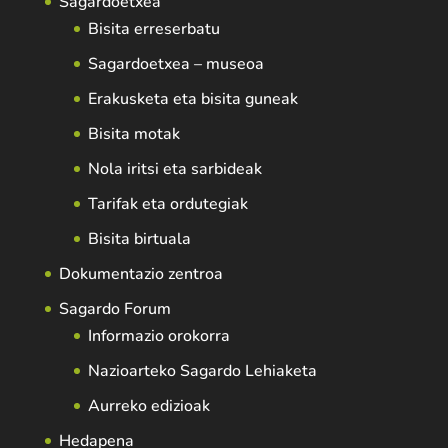
Sagardoetxea
Bisita erreserbatu
Sagardoetxea – museoa
Erakusketa eta bisita guneak
Bisita motak
Nola iritsi eta sarbideak
Tarifak eta ordutegiak
Bisita birtuala
Dokumentazio zentroa
Sagardo Forum
Informazio orokorra
Nazioarteko Sagardo Lehiaketa
Aurreko edizioak
Hedapena