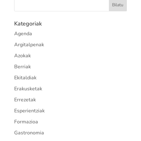
Kategoriak
Agenda
Argitalpenak
Azokak
Berriak
Ekitaldiak
Erakusketak
Errezetak
Esperientziak
Formazioa
Gastronomia