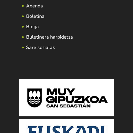
Agenda
Boletina
Bloga
Buletinera harpidetza
Sare sozialak