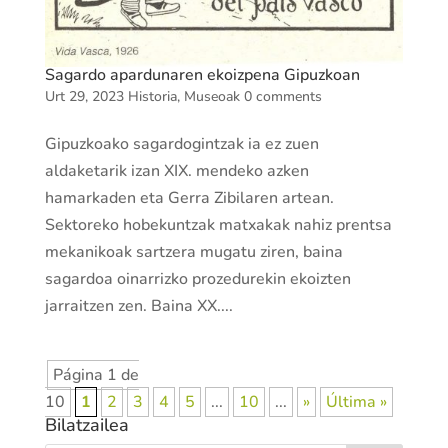
Sagardo apardunaren ekoizpena Gipuzkoan
Urt 29, 2023
Historia
,
Museoak
0 comments
Gipuzkoako sagardogintzak ia ez zuen
aldaketarik izan XIX. mendeko azken
hamarkaden eta Gerra Zibilaren artean.
Sektoreko hobekuntzak matxakak nahiz prentsa
mekanikoak sartzera mugatu ziren, baina
sagardoa oinarrizko prozedurekin ekoizten
jarraitzen zen. Baina XX....
Página 1 de
10
1
2
3
4
5
...
10
...
»
Última »
Bilatzailea