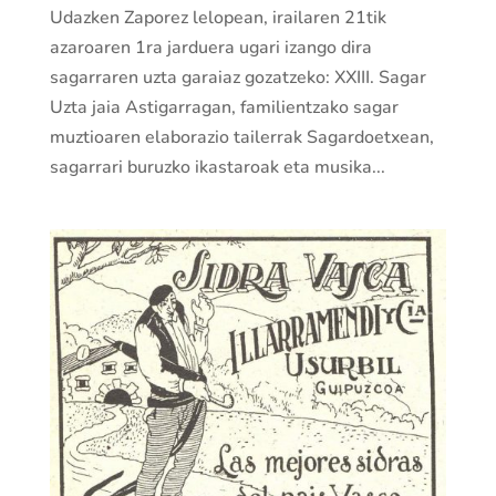
Udazken Zaporez lelopean, irailaren 21tik
azaroaren 1ra jarduera ugari izango dira
sagarraren uzta garaiaz gozatzeko: XXIII. Sagar
Uzta jaia Astigarragan, familientzako sagar
muztioaren elaborazio tailerrak Sagardoetxean,
sagarrari buruzko ikastaroak eta musika...