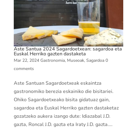
Aste Santua 2024 Sagardoetxean: sagardoa eta
Euskal Herriko gazten dastaketa
Mar 22, 2024
Gastronomia
,
Museoak
,
Sagardoa
0
comments
Aste Santuan Sagardoetxeak eskaintza
gastronomiko berezia eskainiko die bisitariei.
Ohiko Sagardoetxeako bisita gidatuaz gain,
sagardoa eta Euskal Herriko gazten dastaketaz
gozatzeko aukera izango dute: Idiazabal J.D.
gazta, Roncal J.D. gazta eta Iraty J.D. gazta....