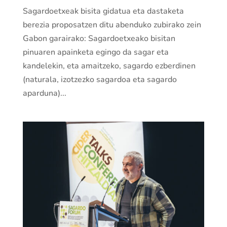
Sagardoetxeak bisita gidatua eta dastaketa
berezia proposatzen ditu abenduko zubirako zein
Gabon garairako: Sagardoetxeako bisitan
pinuaren apainketa egingo da sagar eta
kandelekin, eta amaitzeko, sagardo ezberdinen
(naturala, izotzezko sagardoa eta sagardo
aparduna)...