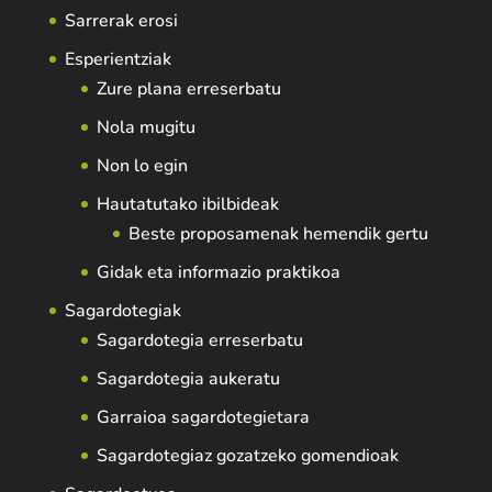
Sarrerak erosi
Esperientziak
Zure plana erreserbatu
Nola mugitu
Non lo egin
Hautatutako ibilbideak
Beste proposamenak hemendik gertu
Gidak eta informazio praktikoa
Sagardotegiak
Sagardotegia erreserbatu
Sagardotegia aukeratu
Garraioa sagardotegietara
Sagardotegiaz gozatzeko gomendioak