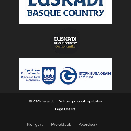
© 2026 Sagardun Partzuergo publiko-pribatua
Lege Oharra
Nor gara
Proiektuak
Akordioak