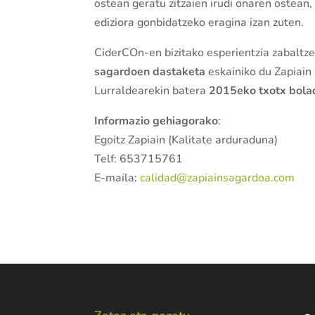
ostean geratu zitzaien irudi onaren ostean
ediziora gonbidatzeko eragina izan zuten.
CiderCOn-en bizitako esperientzia zabaltz
sagardoen dastaketa
eskainiko du Zapiain
Lurraldearekin batera
2015eko txotx bolad
Informazio gehiagorako
:
Egoitz Zapiain (Kalitate arduraduna)
Telf: 653715761
E-maila:
calidad@zapiainsagardoa.com