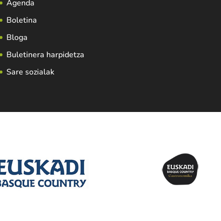
Agenda
Boletina
Bloga
Buletinera harpidetza
Sare sozialak