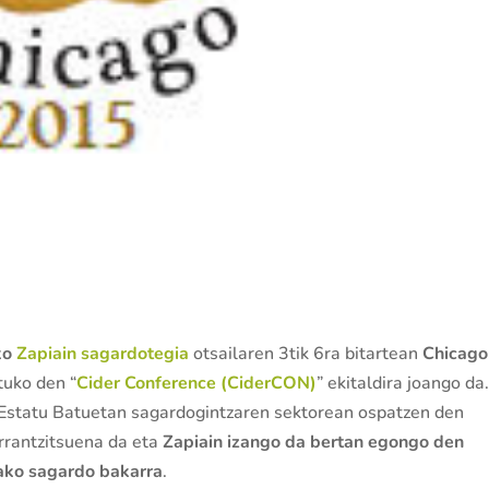
ko
Zapiain sagardotegia
otsailaren 3tik 6ra bitartean
Chicago
tuko den “
Cider Conference (CiderCON)
” ekitaldira joango da
, Estatu Batuetan sagardogintzaren sektorean ospatzen den
arrantzitsuena da eta
Zapiain izango da bertan egongo den
ako sagardo bakarra
.