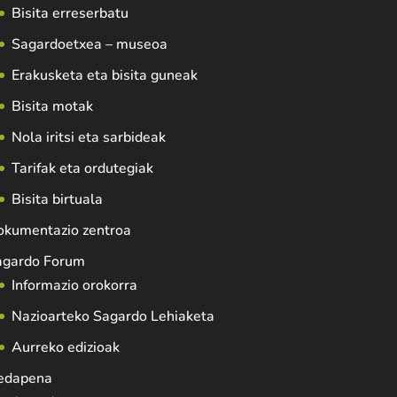
Bisita erreserbatu
Sagardoetxea – museoa
Erakusketa eta bisita guneak
Bisita motak
Nola iritsi eta sarbideak
Tarifak eta ordutegiak
Bisita birtuala
okumentazio zentroa
agardo Forum
Informazio orokorra
Nazioarteko Sagardo Lehiaketa
Aurreko edizioak
edapena