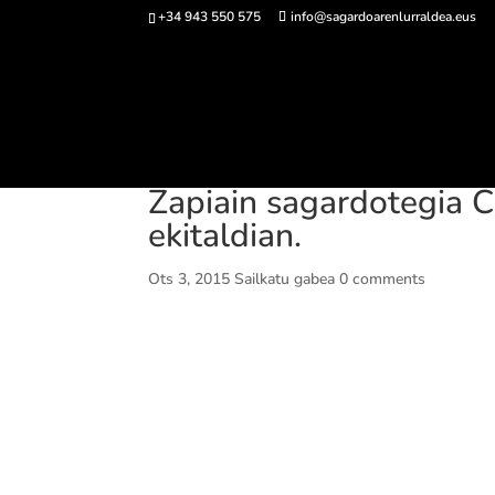
+34 943 550 575
info@sagardoarenlurraldea.eus
Sarrerak 
Zapiain sagardotegia C
ekitaldian.
Ots 3, 2015
Sailkatu gabea
0 comments