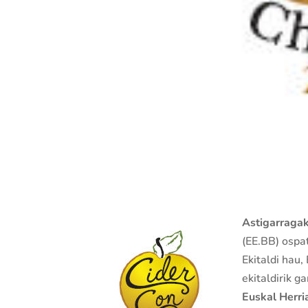
Astigarraga
(EE.BB) ospa
Ekitaldi hau
ekitaldirik g
Euskal Herri