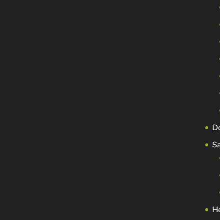
D
S
H