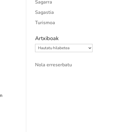
Sagarra
Sagastia
Turismoa
Artxiboak
Artxiboak
Nola erreserbatu
n
.