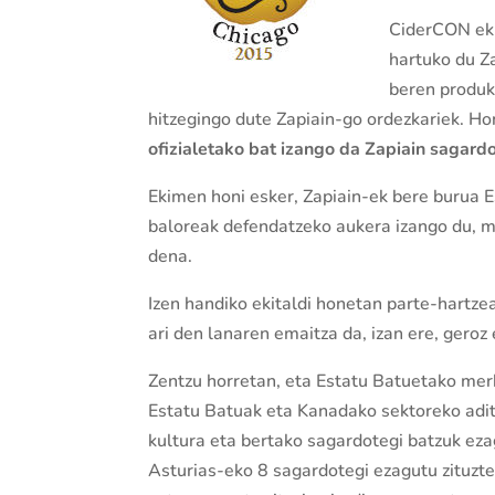
CiderCON eki
hartuko du Z
beren produk
hitzegingo dute Zapiain-go ordezkariek. Hon
ofizialetako bat izango da Zapiain sagard
Ekimen honi esker, Zapiain-ek bere burua 
baloreak defendatzeko aukera izango du, 
dena.
Izen handiko ekitaldi honetan parte-hartze
ari den lanaren emaitza da, izan ere, gero
Zentzu horretan, eta Estatu Batuetako me
Estatu Batuak eta Kanadako sektoreko adi
kultura eta bertako sagardotegi batzuk eza
Asturias-eko 8 sagardotegi ezagutu zituzten