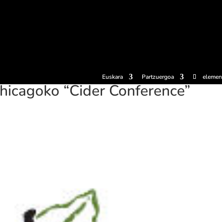
erosi
Esperientziak
Sagardotegiak
Sagardoetxea
Dokumen
Euskara
Partzuergoa
elemen
hicagoko “Cider Conference”