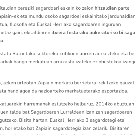
taldian bereziki sagardoari eskainiko zaion
hitzaldian
parte
apiain-ek eta mundu osoko sagardoei eskainitako jardunaldian
tua, filosofia eta Euskal Herriako sagardoaren inguruan
etaz gain, ekitaldiaren
itxiera festarako aukeraturiko bi sag
oa
.
Estatu Batuetako sektoreko kritikoen aurren aurkezteko eta b
markak hango merkatuan arrakasta izateko ezinbestekoa izang
a, azken urteotan Zapiain merkatu berrietara irekitzeko gauza
z eta handiagoa da nazioarteko merkatuetarako esportazioa.
rkatuarekin harremanak estutzeko helburuz, 2014ko abuztuan
tuen talde bat Sagardoaren Lurraldean izan zen sagardoaren
gutzeko. Bisita hartan, Euskal Herriako 3 sagardotegi eta
, horietako bat Zapiain sagardotegia izan zelarik. Bisitaren