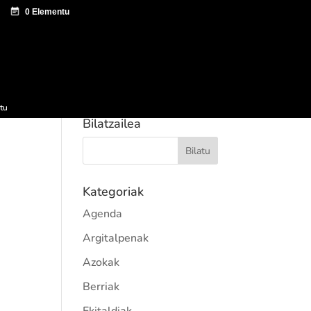
tazio zentroa
Sagardo Forum
Hedapena
tu
Bilatzailea
Kategoriak
Agenda
Argitalpenak
Azokak
Berriak