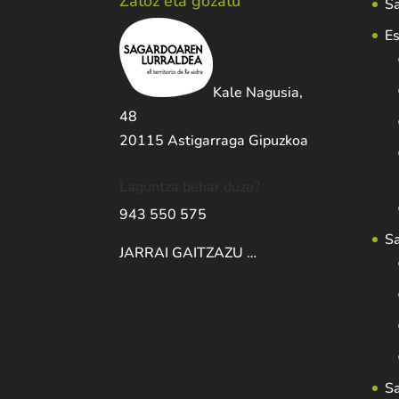
Zatoz eta gozatu
Sa
Es
Kale Nagusia,
48
20115 Astigarraga Gipuzkoa
Laguntza behar duzu?
943 550 575
S
JARRAI GAITZAZU …
S