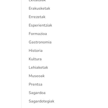
Ekitaldiak
Erakusketak
Errezetak
Esperientziak
Formazioa
Gastronomia
Historia
Kultura
Lehiaketak
Museoak
Prentsa
Sagardoa
Sagardotegiak