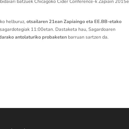
, bidaiari batzuek Chicagoko Cider Conference-k Zapiain 2015
eko helburuz,
otsailaren 21ean Zapiaingo eta EE.BB-etako
 sagardotegiak 11:00etan. Dastaketa hau, Sagardoaren
arako antolaturiko probaketen
barruan sartzen da.