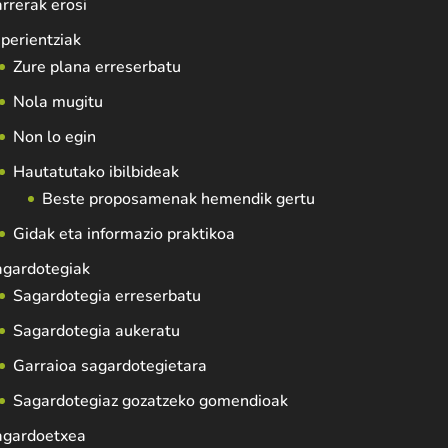
rrerak erosi
perientziak
Zure plana erreserbatu
Nola mugitu
Non lo egin
Hautatutako ibilbideak
Beste proposamenak hemendik gertu
Gidak eta informazio praktikoa
agardotegiak
Sagardotegia erreserbatu
Sagardotegia aukeratu
Garraioa sagardotegietara
Sagardotegiaz gozatzeko gomendioak
agardoetxea