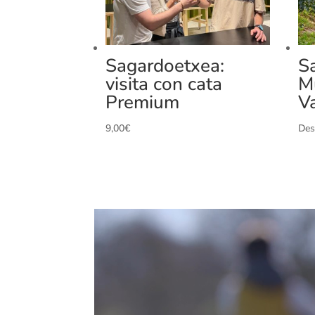
Sagardoetxea:
S
visita con cata
M
Premium
V
9,00
€
Des