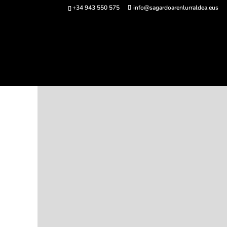
+34 943 550 575
info@sagardoarenlurraldea.eus
Comprar ent