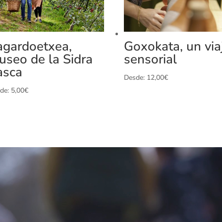
agardoetxea,
Goxokata, un via
useo de la Sidra
sensorial
asca
Desde:
12,00
€
de:
5,00
€