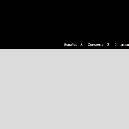
radas
Experiencias
Sidrerías
Museo de la sidra
Centro d
Español
Consorcio
artíc