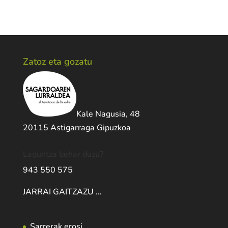
Zatoz eta gozatu
Kale Nagusia, 48
20115 Astigarraga Gipuzkoa
Laguntza behar duzu?
943 550 575
JARRAI GAITZAZU …
Sarrerak erosi