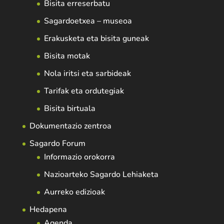
Bisita erreserbatu
Sagardoetxea – museoa
Erakusketa eta bisita guneak
Bisita motak
Nola iritsi eta sarbideak
Tarifak eta ordutegiak
Bisita birtuala
Dokumentazio zentroa
Sagardo Forum
Informazio orokorra
Nazioarteko Sagardo Lehiaketa
Aurreko edizioak
Hedapena
Agenda