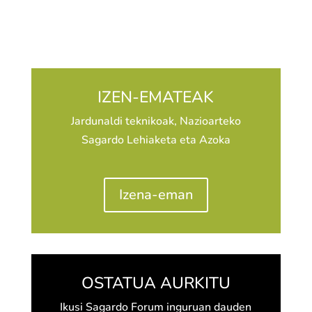
IZEN-EMATEAK
Jardunaldi teknikoak, Nazioarteko
Sagardo Lehiaketa eta Azoka
Izena-eman
OSTATUA AURKITU
Ikusi Sagardo Forum inguruan dauden