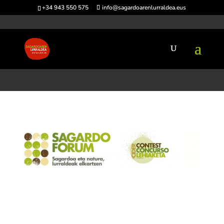
+34 943 550 575
info@sagardoarenlurraldea.eus
Hasiera
>
Sagardo Forum
>
Nazioarteko Sagardo Lehiaketa
Nazioarteko Sagardo Lehiaketa