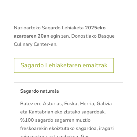
Nazioarteko Sagardo Lehiaketa
2025eko
azaroaren 20an
egin zen, Donostiako Basque
Culinary Center-en.
Sagardo Lehiaketaren emaitzak
Sagardo naturala
Batez ere Asturias, Euskal Herria, Galizia
eta Kantabrian ekoiztutako sagardoak.
%100 sagardo sagarren muztio
freskoarekin ekoiztutako sagardoa, iragazi
zein pasteurizatu gabekoa. Gas