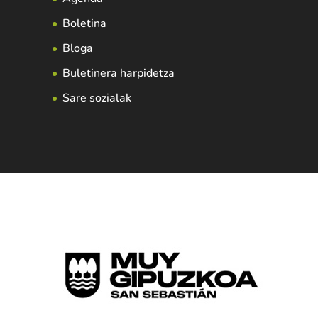
Boletina
Bloga
Buletinera harpidetza
Sare sozialak