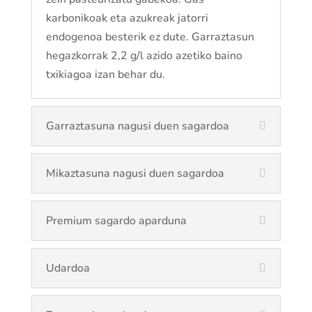
karbonikoak eta azukreak jatorri
endogenoa besterik ez dute. Garraztasun
hegazkorrak 2,2 g/l azido azetiko baino
txikiagoa izan behar du.
Garraztasuna nagusi duen sagardoa
Mikaztasuna nagusi duen sagardoa
Premium sagardo aparduna
Udardoa