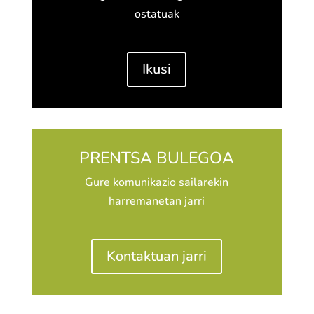
ostatuak
Ikusi
PRENTSA BULEGOA
Gure komunikazio sailarekin
harremanetan jarri
Kontaktuan jarri