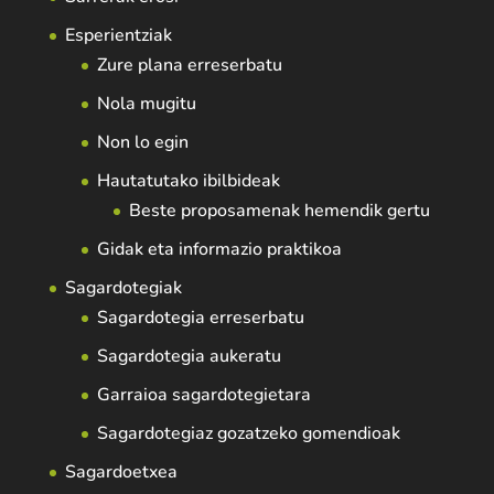
Esperientziak
Zure plana erreserbatu
Nola mugitu
Non lo egin
Hautatutako ibilbideak
Beste proposamenak hemendik gertu
Gidak eta informazio praktikoa
Sagardotegiak
Sagardotegia erreserbatu
Sagardotegia aukeratu
Garraioa sagardotegietara
Sagardotegiaz gozatzeko gomendioak
Sagardoetxea