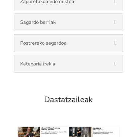
Zaporetakoa edo mistoa
Sagardo berriak
Postrerako sagardoa
Kategoria irekia
Dastatzaileak