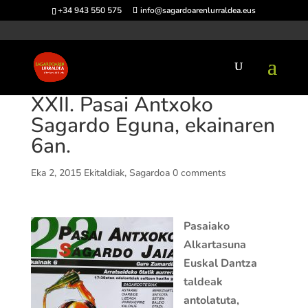
+34 943 550 575
info@sagardoarenlurraldea.eus
XXII. Pasai Antxoko
Sagardo Eguna, ekainaren
6an.
Eka 2, 2015
Ekitaldiak
,
Sagardoa
0 comments
Pasaiako
Alkartasuna
Euskal Dantza
taldeak
antolatuta,