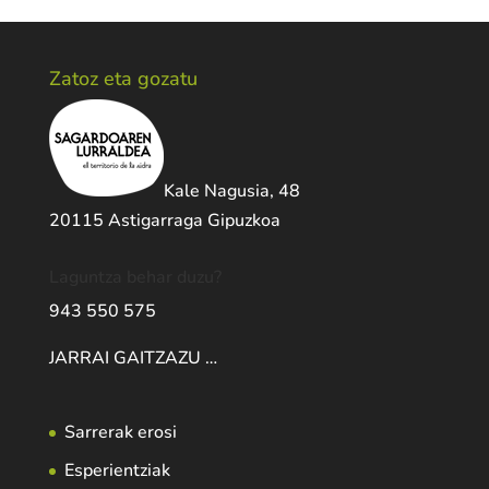
Zatoz eta gozatu
Kale Nagusia, 48
20115 Astigarraga Gipuzkoa
Laguntza behar duzu?
943 550 575
JARRAI GAITZAZU …
Sarrerak erosi
Esperientziak