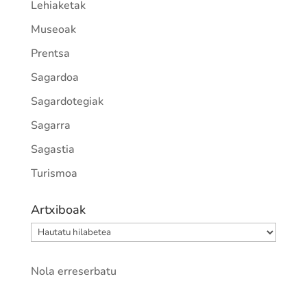
Lehiaketak
Museoak
Prentsa
Sagardoa
Sagardotegiak
Sagarra
Sagastia
Turismoa
Artxiboak
Artxiboak
Nola erreserbatu