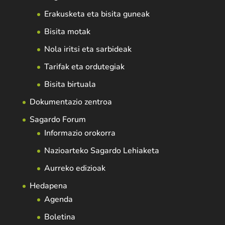
Erakusketa eta bisita guneak
Bisita motak
Nola iritsi eta sarbideak
Tarifak eta ordutegiak
Bisita birtuala
Dokumentazio zentroa
Sagardo Forum
Informazio orokorra
Nazioarteko Sagardo Lehiaketa
Aurreko edizioak
Hedapena
Agenda
Boletina