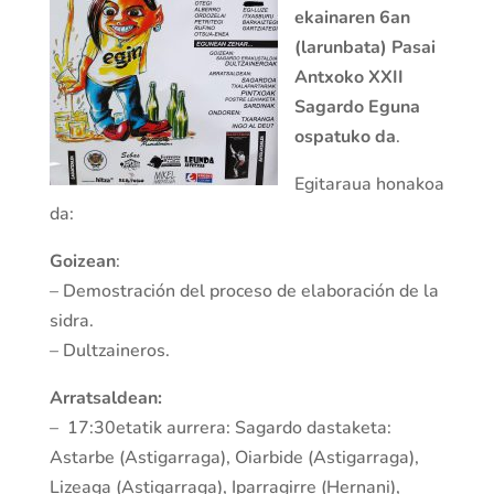
ekainaren 6an
(larunbata) Pasai
Antxoko XXII
Sagardo Eguna
ospatuko da
.
Egitaraua honakoa
da:
Goizean
:
– Demostración del proceso de elaboración de la
sidra.
– Dultzaineros.
Arratsaldean:
– 17:30etatik aurrera: Sagardo dastaketa:
Astarbe (Astigarraga), Oiarbide (Astigarraga),
Lizeaga (Astigarraga), Iparragirre (Hernani),