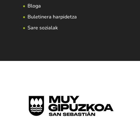
Bloga
Buletinera harpidetza
Sare sozialak