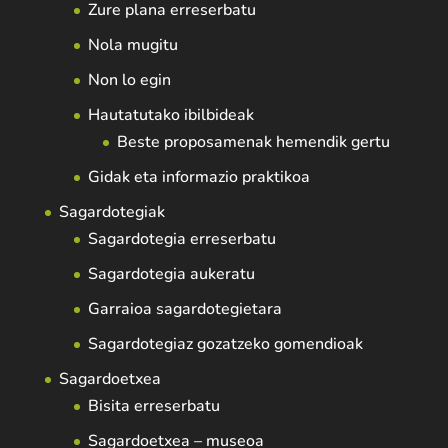
Zure plana erreserbatu
Nola mugitu
Non lo egin
Hautatutako ibilbideak
Beste proposamenak hemendik gertu
Gidak eta informazio praktikoa
Sagardotegiak
Sagardotegia erreserbatu
Sagardotegia aukeratu
Garraioa sagardotegietara
Sagardotegiaz gozatzeko gomendioak
Sagardoetxea
Bisita erreserbatu
Sagardoetxea – museoa