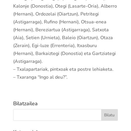
Kalonje (Donostia), Otegi (Lasarte-Oria), Alberro
(Hernani), Ordozelai (Oiartzun), Petritegi
(Astigarraga), Rufino (Hernani), Otsua-enea
(Hernani), Bereziartua (Astigarraga), Satxota
(Aia), Setien (Urnieta), Baleio (Oiartzun), Otaza
(Zerain), Egi-luze (Errenteria), Itxasburu
(Hernani), Barkaiztegi (Donostia) eta Gartziategi
(Astigarraga).
– Txalapartariak, pintxoak eta postre lehiaketa.
– Txaranga “Ingo al deu?”.
Bilatzailea