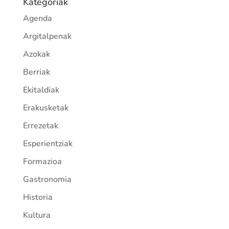
Kategoriak
Agenda
Argitalpenak
Azokak
Berriak
Ekitaldiak
Erakusketak
Errezetak
Esperientziak
Formazioa
Gastronomia
Historia
Kultura