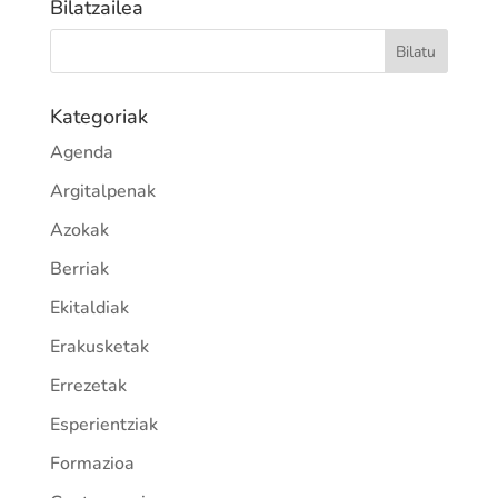
Bilatzailea
Kategoriak
Agenda
Argitalpenak
Azokak
Berriak
Ekitaldiak
Erakusketak
Errezetak
Esperientziak
Formazioa