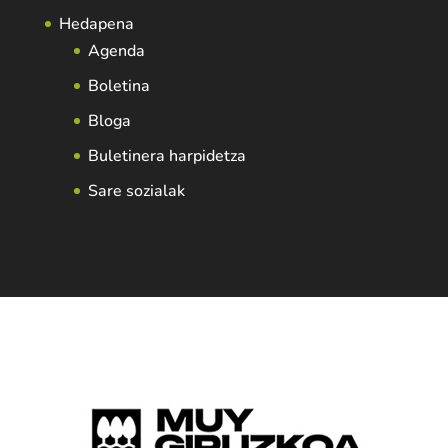
Hedapena
Agenda
Boletina
Bloga
Buletinera harpidetza
Sare sozialak