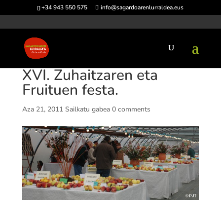
+34 943 550 575
info@sagardoarenlurraldea.eus
XVI. Zuhaitzaren eta
Fruituen festa.
Aza 21, 2011
Sailkatu gabea
0 comments