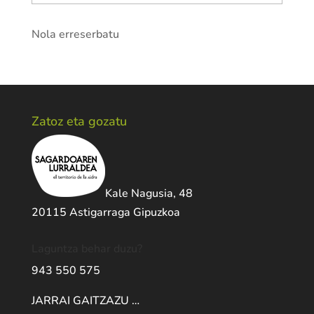
Nola erreserbatu
Zatoz eta gozatu
Kale Nagusia, 48
20115 Astigarraga Gipuzkoa
Laguntza behar duzu?
943 550 575
JARRAI GAITZAZU …