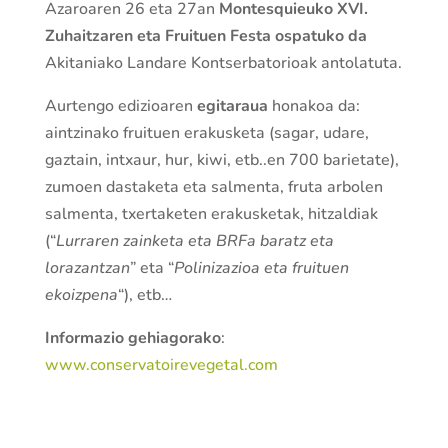
Azaroaren 26 eta 27an
Montesquieuko XVI.
Zuhaitzaren eta Fruituen Festa ospatuko da
Akitaniako Landare Kontserbatorioak antolatuta.
Aurtengo edizioaren
egitaraua
honakoa da:
aintzinako fruituen erakusketa (sagar, udare,
gaztain, intxaur, hur, kiwi, etb..en 700 barietate),
zumoen dastaketa eta salmenta, fruta arbolen
salmenta, txertaketen erakusketak, hitzaldiak
(“
Lurraren zainketa eta BRFa baratz eta
lorazantzan
” eta “
Polinizazioa eta fruituen
ekoizpena
“), etb…
Informazio gehiagorako
:
www.conservatoirevegetal.com