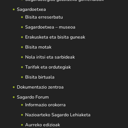
Sagardoetxea
Bisita erreserbatu
Sagardoetxea – museoa
Erakusketa eta bisita guneak
Bisita motak
Nola iritsi eta sarbideak
Tarifak eta ordutegiak
Bisita birtuala
Dokumentazio zentroa
Sagardo Forum
Informazio orokorra
Nazioarteko Sagardo Lehiaketa
Aurreko edizioak