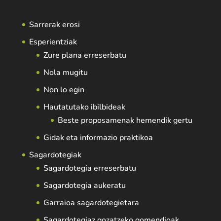
Sarrerak erosi
Esperientziak
Zure plana erreserbatu
Nola mugitu
Non lo egin
Hautatutako ibilbideak
Beste proposamenak hemendik gertu
Gidak eta informazio praktikoa
Sagardotegiak
Sagardotegia erreserbatu
Sagardotegia aukeratu
Garraioa sagardotegietara
Sagardotegiaz gozatzeko gomendioak