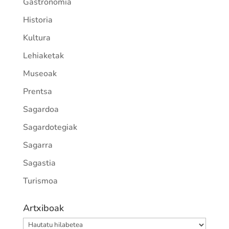
Gastronomia
Historia
Kultura
Lehiaketak
Museoak
Prentsa
Sagardoa
Sagardotegiak
Sagarra
Sagastia
Turismoa
Artxiboak
Artxiboak