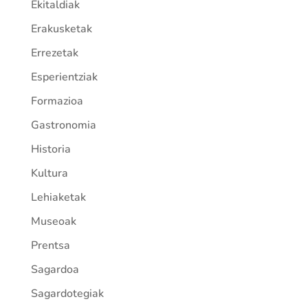
Ekitaldiak
Erakusketak
Errezetak
Esperientziak
Formazioa
Gastronomia
Historia
Kultura
Lehiaketak
Museoak
Prentsa
Sagardoa
Sagardotegiak