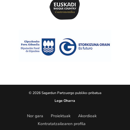
© 2026 Sagardun Partzuergo publiko-pribatua
Lege Oharra
Nor gara
Proiektuak
Akordioak
Kontratatzailearen profila