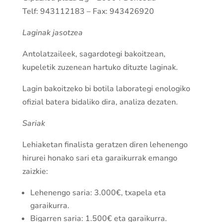
Telf: 943112183 – Fax: 943426920
Laginak jasotzea
Antolatzaileek, sagardotegi bakoitzean,
kupeletik zuzenean hartuko dituzte laginak.
Lagin bakoitzeko bi botila laborategi enologiko
ofizial batera bidaliko dira, analiza dezaten.
Sariak
Lehiaketan finalista geratzen diren lehenengo
hirurei honako sari eta garaikurrak emango
zaizkie:
Lehenengo saria: 3.000€, txapela eta
garaikurra.
Bigarren saria: 1.500€ eta garaikurra.