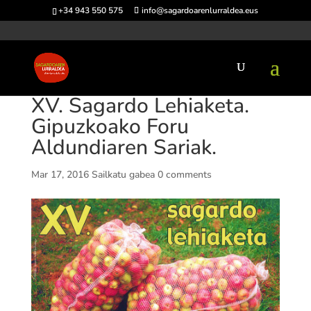
+34 943 550 575
info@sagardoarenlurraldea.eus
XV. Sagardo Lehiaketa.
Gipuzkoako Foru
Aldundiaren Sariak.
Mar 17, 2016
Sailkatu gabea
0 comments