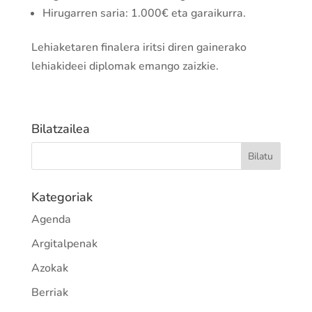
Hirugarren saria: 1.000€ eta garaikurra.
Lehiaketaren finalera iritsi diren gainerako
lehiakideei diplomak emango zaizkie.
Bilatzailea
Kategoriak
Agenda
Argitalpenak
Azokak
Berriak