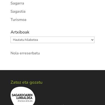
Sagarra
Sagastia
Turismoa
Artxiboak
Artxiboak
Nola erreserbatu
Zatoz eta gozatu