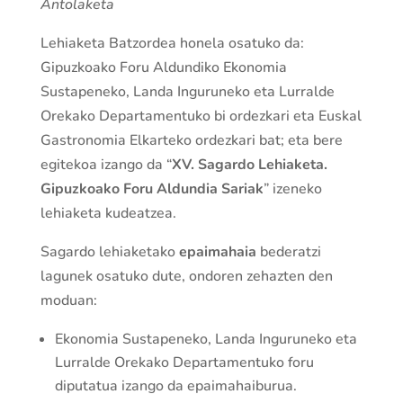
Antolaketa
Lehiaketa Batzordea honela osatuko da:
Gipuzkoako Foru Aldundiko Ekonomia
Sustapeneko, Landa Inguruneko eta Lurralde
Orekako Departamentuko bi ordezkari eta Euskal
Gastronomia Elkarteko ordezkari bat; eta bere
egitekoa izango da “
XV. Sagardo Lehiaketa.
Gipuzkoako Foru Aldundia Sariak
” izeneko
lehiaketa kudeatzea.
Sagardo lehiaketako
epaimahaia
bederatzi
lagunek osatuko dute, ondoren zehazten den
moduan:
Ekonomia Sustapeneko, Landa Inguruneko eta
Lurralde Orekako Departamentuko foru
diputatua izango da epaimahaiburua.