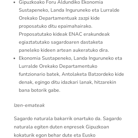
Gipuzkoako Foru Aldundiko Ekonomia
Sustapeneko, Landa Inguruneko eta Lurralde
Orekako Departamentuak zazpi kide
proposatuko ditu epaimahairako.
Proposatutako kideak ENAC erakundeak
egiaztatutako sagardoaren dastaketa
paneleko kideen artean aukeratuko dira.
Ekonomia Sustapeneko, Landa Inguruneko eta
Lurralde Orekako Departamentuko
funtzionario batek, Antolaketa Batzordeko kide
denak, egingo ditu idazkari lanak, hitzarekin
bana botorik gabe.
Izen-emateak
Sagardo naturala bakarrik onartuko da. Sagardo
naturala egiten duten enpresek Gipuzkoan
kokaturik egon behar dute eta Eusko