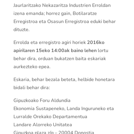
Jaurlaritzako Nekazaritza Industrien Erroldan
izena emanda; horrez gain, Botilaratze
Erregistroa eta Osasun Erregistroa eduki behar
dituzte.
Errolda eta erregistro agiri horiek
2016ko
apirilaren 15eko 14:00ak baino lehen
lortu
behar dira, orduan bukatzen baita eskariak
aurkezteko epea.
Eskaria, behar bezala beteta, helbide honetara
bidali behar dira:
Gipuzkoako Foru Aldundia
Ekonomia Sustapeneko, Landa Inguruneko eta
Lurralde Orekako Departamentua
Landare Alorreko Unitatea
Gipuzkoa plaza z/g – 20004 Donostia