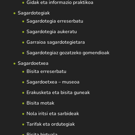
Gidak eta informazio praktikoa
Sagardotegiak
Sagardotegia erreserbatu
Sagardotegia aukeratu
Garraioa sagardotegietara
Sagardotegiaz gozatzeko gomendioak
Sagardoetxea
Bisita erreserbatu
Sagardoetxea – museoa
Erakusketa eta bisita guneak
Bisita motak
Nola iritsi eta sarbideak
Tarifak eta ordutegiak
Bisita birtuala