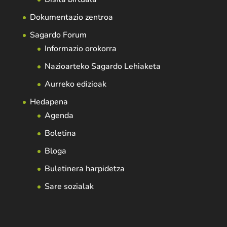
Dokumentazio zentroa
Sagardo Forum
Informazio orokorra
Nazioarteko Sagardo Lehiaketa
Aurreko edizioak
Hedapena
Agenda
Boletina
Bloga
Buletinera harpidetza
Sare sozialak