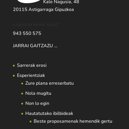
Kale Nagusia, 48
20115 Astigarraga Gipuzkoa
Laguntza behar duzu?
943 550 575
JARRAI GAITZAZU …
Sarrerak erosi
Esperientziak
Zure plana erreserbatu
Nola mugitu
Non lo egin
Hautatutako ibilbideak
Beste proposamenak hemendik gertu