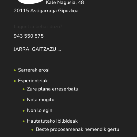
Kale Nagusia, 48
20115 Astigarraga Gipuzkoa
Laguntza behar duzu?
943 550 575
JARRAI GAITZAZU …
Sarrerak erosi
Esperientziak
Zure plana erreserbatu
Nola mugitu
Non lo egin
Hautatutako ibilbideak
Beste proposamenak hemendik gertu