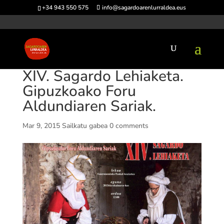
+34 943 550 575
info@sagardoarenlurraldea.eus
XIV. Sagardo Lehiaketa.
Gipuzkoako Foru
Aldundiaren Sariak.
Mar 9, 2015
Sailkatu gabea
0 comments