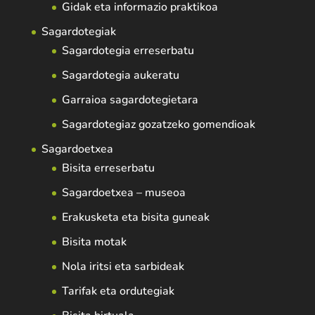
Gidak eta informazio praktikoa
Sagardotegiak
Sagardotegia erreserbatu
Sagardotegia aukeratu
Garraioa sagardotegietara
Sagardotegiaz gozatzeko gomendioak
Sagardoetxea
Bisita erreserbatu
Sagardoetxea – museoa
Erakusketa eta bisita guneak
Bisita motak
Nola iritsi eta sarbideak
Tarifak eta ordutegiak