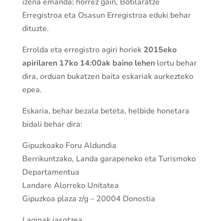
izena emanda; horrez gain, Botilaratze
Erregistroa eta Osasun Erregistroa eduki behar
dituzte.
Errolda eta erregistro agiri horiek
2015eko
apirilaren 17ko 14:00ak baino lehen
lortu behar
dira, orduan bukatzen baita eskariak aurkezteko
epea.
Eskaria, behar bezala beteta, helbide honetara
bidali behar dira:
Gipuzkoako Foru Aldundia
Berrikuntzako, Landa garapeneko eta Turismoko
Departamentua
Landare Alorreko Unitatea
Gipuzkoa plaza z/g – 20004 Donostia
Laginak jasotzea