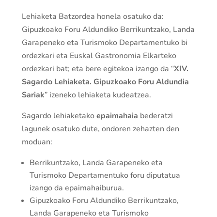
Lehiaketa Batzordea honela osatuko da:
Gipuzkoako Foru Aldundiko Berrikuntzako, Landa
Garapeneko eta Turismoko Departamentuko bi
ordezkari eta Euskal Gastronomia Elkarteko
ordezkari bat; eta bere egitekoa izango da “
XIV.
Sagardo Lehiaketa. Gipuzkoako Foru Aldundia
Sariak
” izeneko lehiaketa kudeatzea.
Sagardo lehiaketako
epaimahaia
bederatzi
lagunek osatuko dute, ondoren zehazten den
moduan:
Berrikuntzako, Landa Garapeneko eta
Turismoko Departamentuko foru diputatua
izango da epaimahaiburua.
Gipuzkoako Foru Aldundiko Berrikuntzako,
Landa Garapeneko eta Turismoko