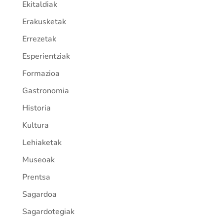
Ekitaldiak
Erakusketak
Errezetak
Esperientziak
Formazioa
Gastronomia
Historia
Kultura
Lehiaketak
Museoak
Prentsa
Sagardoa
Sagardotegiak