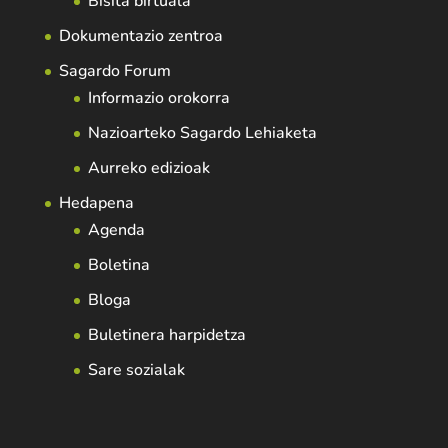
Bisita birtuala
Dokumentazio zentroa
Sagardo Forum
Informazio orokorra
Nazioarteko Sagardo Lehiaketa
Aurreko edizioak
Hedapena
Agenda
Boletina
Bloga
Buletinera harpidetza
Sare sozialak