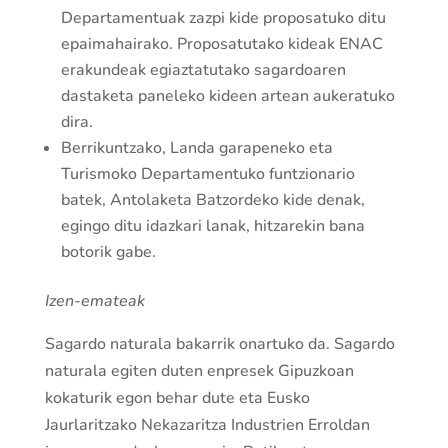
Departamentuak zazpi kide proposatuko ditu
epaimahairako. Proposatutako kideak ENAC
erakundeak egiaztatutako sagardoaren
dastaketa paneleko kideen artean aukeratuko
dira.
Berrikuntzako, Landa garapeneko eta
Turismoko Departamentuko funtzionario
batek, Antolaketa Batzordeko kide denak,
egingo ditu idazkari lanak, hitzarekin bana
botorik gabe.
Izen-emateak
Sagardo naturala bakarrik onartuko da. Sagardo
naturala egiten duten enpresek Gipuzkoan
kokaturik egon behar dute eta Eusko
Jaurlaritzako Nekazaritza Industrien Erroldan