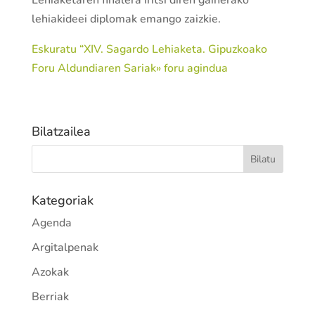
Lehiaketaren finalera iritsi diren gainerako
lehiakideei diplomak emango zaizkie.
Eskuratu “XIV. Sagardo Lehiaketa. Gipuzkoako
Foru Aldundiaren Sariak» foru agindua
Bilatzailea
Kategoriak
Agenda
Argitalpenak
Azokak
Berriak