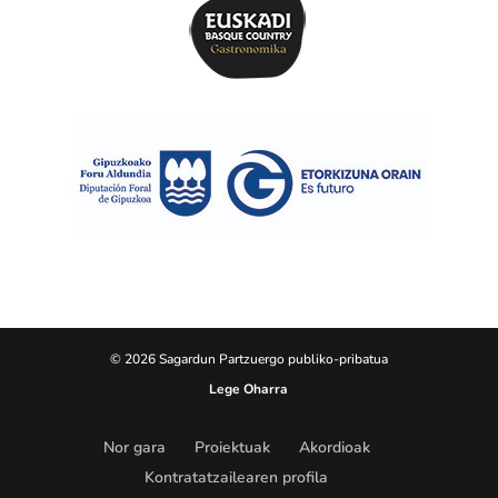
© 2026 Sagardun Partzuergo publiko-pribatua
Lege Oharra
Nor gara
Proiektuak
Akordioak
Kontratatzailearen profila