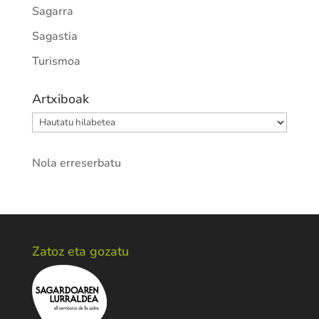
Sagarra
Sagastia
Turismoa
Artxiboak
Artxiboak
Nola erreserbatu
Zatoz eta gozatu