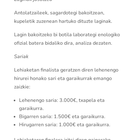
Antolatzaileek, sagardotegi bakoitzean,
kupeletik zuzenean hartuko dituzte laginak.
Lagin bakoitzeko bi botila laborategi enologiko
ofizial batera bidaliko dira, analiza dezaten.
Sariak
Lehiaketan finalista geratzen diren lehenengo
hirurei honako sari eta garaikurrak emango
zaizkie:
Lehenengo saria: 3.000€, txapela eta
garaikurra.
Bigarren saria: 1.500€ eta garaikurra.
Hirugarren saria: 1.000€ eta garaikurra.