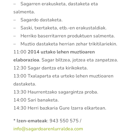
– Sagarren erakusketa, dastaketa eta
salmenta.
– Sagardo dastaketa.
– Saski, txertaketa, etb.-en erakustaldiak.
– Herriko baserritarren produktuen salmenta.
– Muztio dastaketa herrian zehar trikitilariekin.
11:00
2014 uztako lehen muztioaren
elaborazioa
. Sagar biltzea, jotzea eta zanpatzea.
12:30 Sagar dantza eta kirikoketa.
13:00 Txalaparta eta urteko lehen muztioaren
dastaketa.
13:30 Haurrentzako sagargintza proba.
14:00 Sari banaketa.
14:30 Herri bazkaria Gure Izarra elkartean.
*
Izen-emateak
: 943 550 575 /
info@sagardoarenlurraldea.com