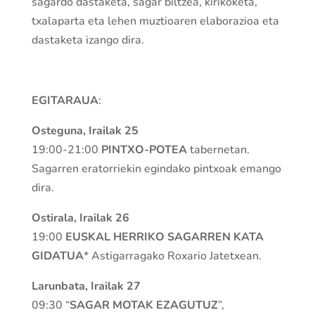
sagardo dastaketa, sagar biltzea, kirikoketa,
txalaparta eta lehen muztioaren elaborazioa eta
dastaketa izango dira.
EGITARAUA
:
Osteguna, Irailak 25
19:00-21:00
PINTXO-POTEA
tabernetan.
Sagarren eratorriekin egindako pintxoak emango
dira.
Ostirala, Irailak 26
19:00
EUSKAL HERRIKO SAGARREN KATA
GIDATUA
* Astigarragako Roxario Jatetxean.
Larunbata, Irailak 27
09:30 “
SAGAR MOTAK EZAGUTUZ
”,