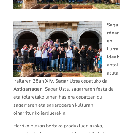
Saga
rdoar
en
Lurra
ldeak
antol
atuta,
irailaren 28an
XIV. Sagar Uzta
ospatuko da
Astigarragan
. Sagar Uzta, sagarraren festa da
eta tolaretako lanen hasiera ospatzen du
sagarraren eta sagardoaren kulturan
oinarrituriko jarduerekin.
Herriko plazan bertako produktuen azoka,