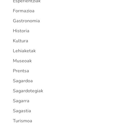
Esperientziak
Formazioa
Gastronomia
Historia
Kultura
Lehiaketak
Museoak
Prentsa
Sagardoa
Sagardotegiak
Sagarra
Sagastia
Turismoa