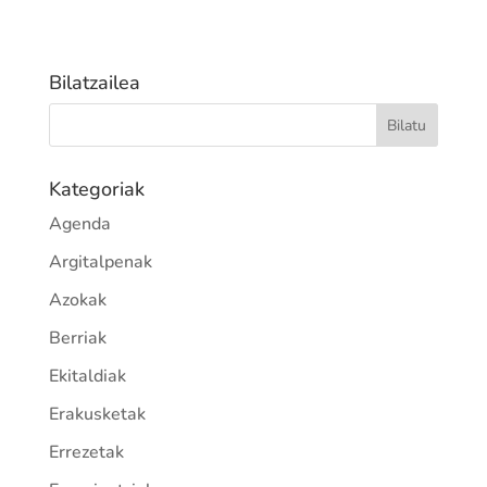
Bilatzailea
Kategoriak
Agenda
Argitalpenak
Azokak
Berriak
Ekitaldiak
Erakusketak
Errezetak