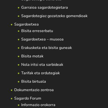
Garraioa sagardotegietara
Sagardotegiaz gozatzeko gomendioak
Sagardoetxea
Bisita erreserbatu
Sagardoetxea – museoa
Erakusketa eta bisita guneak
Bisita motak
Nola iritsi eta sarbideak
Tarifak eta ordutegiak
Bisita birtuala
Dokumentazio zentroa
Sagardo Forum
Informazio orokorra