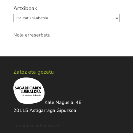
Artxiboak
Artxiboak
Nola erreserbatu
Zatoz eta gozatu
Kale Nagusia, 48
20115 Astigarraga Gipuzkoa
Laguntza behar duzu?