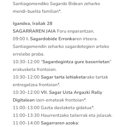
Santiagomendiko Sagardo Bidean zeharko
mendi-buelta familian*.
Igandea, Irailak 28
SAGARRAREN JAIA
Foru enparantzan.
09:00
I. Sagardobide Erronka
ren irteera.
Santiagomendin zeharko sagardotegien arteko
errelebo proba.
10:30-12:00 “
Sagardogintza gure baserrietan
”
erakusketa frontoian.
10:30-12:00
Sagar tarta lehiaketa
rako tartak
entregatzea frontoian*.
10:30-12:00
VII. Sagar Uzta Argazki Rally
Digitalean
izen-emateak frontoian*.
11:00-13:00 Gazta dastaketa gidatua*.
11:00-13:30 Haurrentzako tailerrak eta jolasak.
11:00-14:00
Sagarraren azoka
: