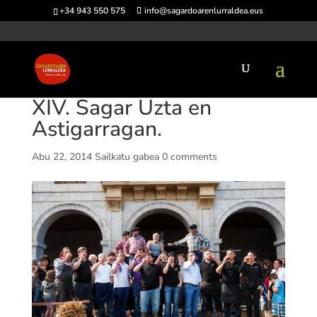
+34 943 550 575
info@sagardoarenlurraldea.eus
XIV. Sagar Uzta en
Astigarragan.
Abu 22, 2014
Sailkatu gabea
0 comments