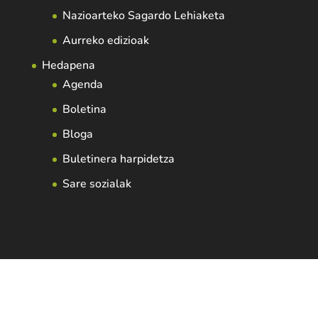
Nazioarteko Sagardo Lehiaketa
Aurreko edizioak
Hedapena
Agenda
Boletina
Bloga
Buletinera harpidetza
Sare sozialak