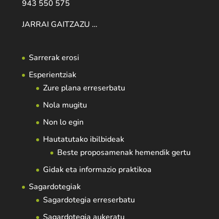
943 550 575
JARRAI GAITZAZU …
Sarrerak erosi
Esperientziak
Zure plana erreserbatu
Nola mugitu
Non lo egin
Hautatutako ibilbideak
Beste proposamenak hemendik gertu
Gidak eta informazio praktikoa
Sagardotegiak
Sagardotegia erreserbatu
Sagardotegia aukeratu