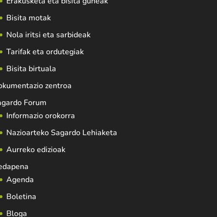
Erakusketa eta bisita guneak
Bisita motak
Nola iritsi eta sarbideak
Tarifak eta ordutegiak
Bisita birtuala
okumentazio zentroa
agardo Forum
Informazio orokorra
Nazioarteko Sagardo Lehiaketa
Aurreko edizioak
edapena
Agenda
Boletina
Bloga