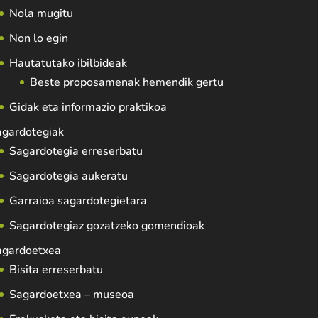
Nola mugitu
Non lo egin
Hautatutako ibilbideak
Beste proposamenak hemendik gertu
Gidak eta informazio praktikoa
agardotegiak
Sagardotegia erreserbatu
Sagardotegia aukeratu
Garraioa sagardotegietara
Sagardotegiaz gozatzeko gomendioak
agardoetxea
Bisita erreserbatu
Sagardoetxea – museoa