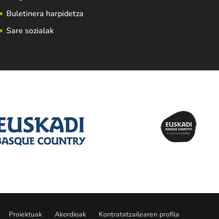
Buletinera harpidetza
Sare sozialak
Proiektuak
Akordioak
Kontratatzailearen profila