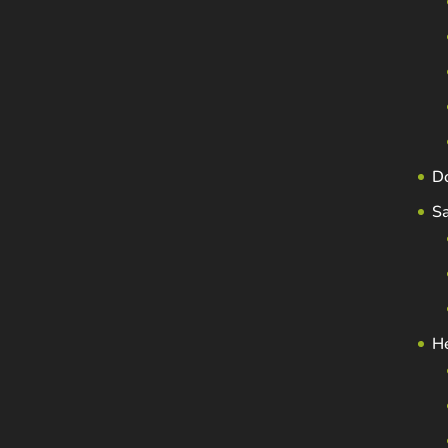
D
S
H