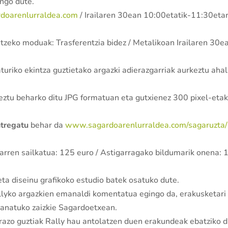
ango dute.
doarenlurraldea.com
/ Irailaren 30ean 10:00etatik-11:30eta
ntzeko moduak: Trasferentzia bidez / Metalikoan Irailaren 30e
turiko ekintza guztietako argazki adierazgarriak aurkeztu ahal
eztu beharko ditu JPG formatuan eta gutxienez 300 pixel-eta
ntregatu
behar da
www.sagardoarenlurraldea.com/sagaruzta/
garren sailkatua: 125 euro / Astigarragako bildumarik onena: 
 eta diseinu grafikoko estudio batek osatuko dute.
llyko argazkien emanaldi komentatua egingo da, erakusketari
banatuko zaizkie Sagardoetxean.
arazo guztiak Rally hau antolatzen duen erakundeak ebatziko d