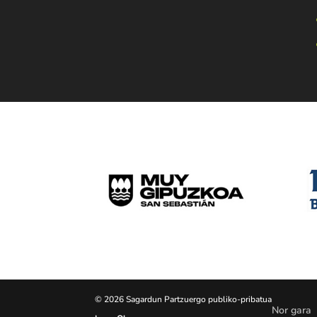
© 2026 Sagardun Partzuergo publiko-pribatua
Nor gara