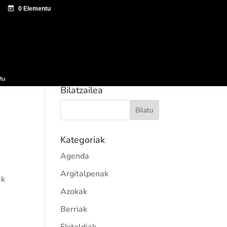
tazio zentroa
Sagardo Forum
Hedapena
tu
Bilatzailea
Kategoriak
Agenda
Argitalpenak
ak
Azokak
Berriak