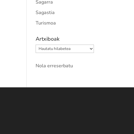
Sagarra
Sagastia
Turismoa
Artxiboak
Artxiboak
Nola erreserbatu