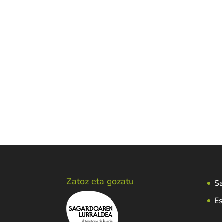
Zatoz eta gozatu
Sa
Es