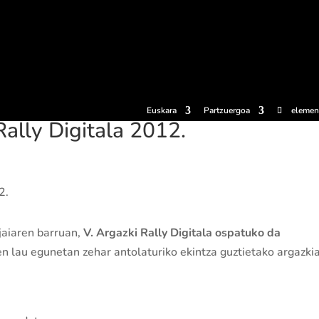
erosi
Esperientziak
Sagardotegiak
Sagardoetxea
Dokumen
Euskara
Partzuergoa
elemen
Rally Digitala 2012.
jaiaren barruan,
V. Argazki Rally Digitala ospatuko da
ren lau egunetan zehar antolaturiko ekintza guztietako argazki