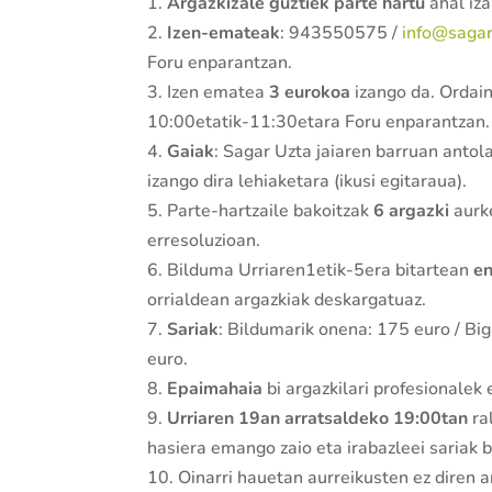
1.
Argazkizale guztiek parte hartu
ahal iz
2.
Izen-emateak
: 943550575 /
info@sagar
Foru enparantzan.
3. Izen ematea
3 eurokoa
izango da. Ordai
10:00etatik-11:30etara Foru enparantzan.
4.
Gaiak
: Sagar Uzta jaiaren barruan antola
izango dira lehiaketara (ikusi egitaraua).
5. Parte-hartzaile bakoitzak
6 argazki
aurk
erresoluzioan.
6. Bilduma Urriaren1etik-5era bitartean
e
orrialdean argazkiak deskargatuaz.
7.
Sariak
: Bildumarik onena: 175 euro / Bi
euro.
8.
Epaimahaia
bi argazkilari profesionalek
9.
Urriaren 19an arratsaldeko 19:00tan
ra
hasiera emango zaio eta irabazleei sariak 
10. Oinarri hauetan aurreikusten ez diren 