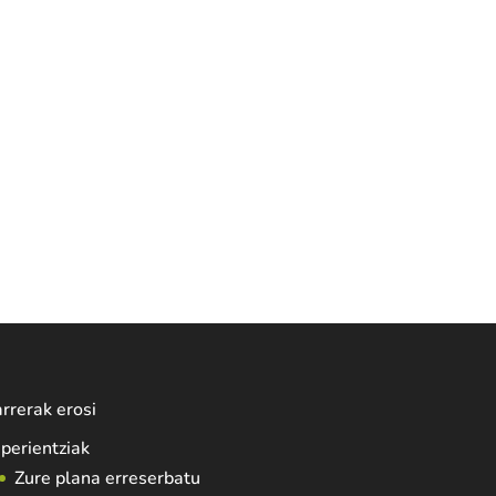
rrerak erosi
perientziak
Zure plana erreserbatu