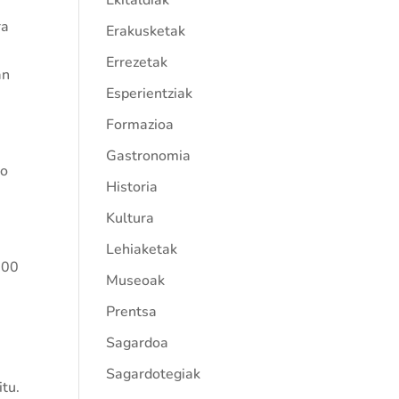
Ekitaldiak
ra
Erakusketak
Errezetak
an
Esperientziak
Formazioa
Gastronomia
ko
Historia
Kultura
Lehiaketak
100
Museoak
Prentsa
Sagardoa
Sagardotegiak
itu.