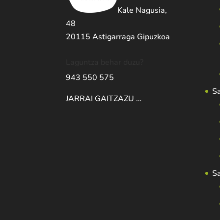
Kale Nagusia,
48
20115 Astigarraga Gipuzkoa
Laguntza behar duzu?
943 550 575
S
JARRAI GAITZAZU …
S