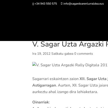
+34 943 550 575
info@sagardoarenlurraldea.eus
Sarrerak 
V. Sagar Uzta Argazki 
Ira 19, 2012
Sailkatu gabea
0 comments
Sagarrari eskaintzen zaion
XII. Sagar Uzta
Astigarragan
. Aurten, XII. Sagar Uzta jaia
aurkeztu ahal izango dira lehiaketara.
Oinarriak
: