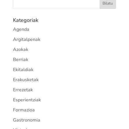
Kategoriak
Agenda
Argitalpenak
Azokak
Berriak
Ekitaldiak
Erakusketak
Errezetak
Esperientziak
Formazioa
Gastronomia