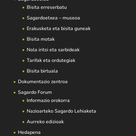
Bisita erreserbatu
Sagardoetxea – museoa
Erakusketa eta bisita guneak
Bisita motak
Nola iritsi eta sarbideak
Tarifak eta ordutegiak
Bisita birtuala
Dokumentazio zentroa
Sagardo Forum
Informazio orokorra
Nazioarteko Sagardo Lehiaketa
Aurreko edizioak
Hedapena