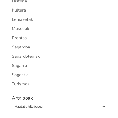
Historia
Kultura
Lehiaketak
Museoak
Prentsa
Sagardoa
Sagardotegiak
Sagarra
Sagastia
Turismoa
Artxiboak
Artxiboak