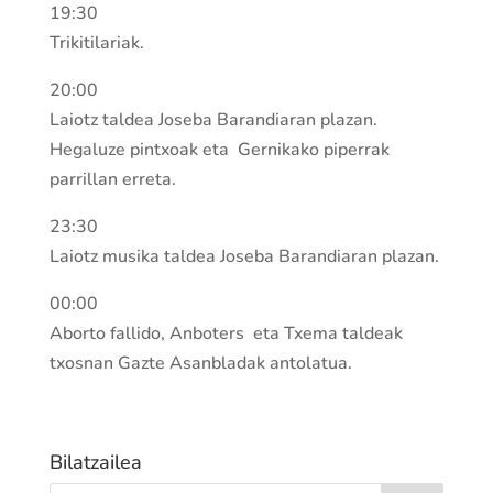
19:30
Trikitilariak.
20:00
Laiotz taldea Joseba Barandiaran plazan.
Hegaluze pintxoak eta Gernikako piperrak
parrillan erreta.
23:30
Laiotz musika taldea Joseba Barandiaran plazan.
00:00
Aborto fallido, Anboters eta Txema taldeak
txosnan Gazte Asanbladak antolatua.
Bilatzailea