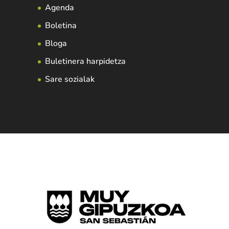
Agenda
Boletina
Bloga
Buletinera harpidetza
Sare sozialak