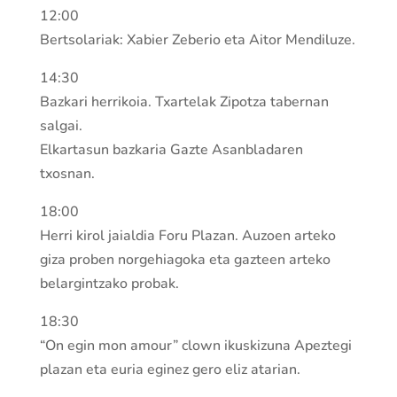
12:00
Bertsolariak: Xabier Zeberio eta Aitor Mendiluze.
14:30
Bazkari herrikoia. Txartelak Zipotza tabernan
salgai.
Elkartasun bazkaria Gazte Asanbladaren
txosnan.
18:00
Herri kirol jaialdia Foru Plazan. Auzoen arteko
giza proben norgehiagoka eta gazteen arteko
belargintzako probak.
18:30
“On egin mon amour” clown ikuskizuna Apeztegi
plazan eta euria eginez gero eliz atarian.