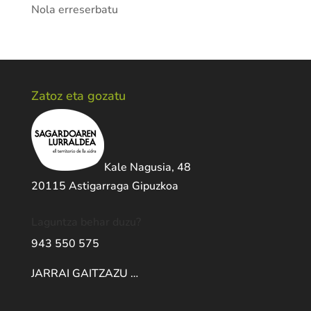
Nola erreserbatu
Zatoz eta gozatu
Kale Nagusia, 48
20115 Astigarraga Gipuzkoa
Laguntza behar duzu?
943 550 575
JARRAI GAITZAZU …