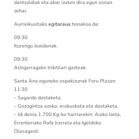
dantzaldiak eta abar izaten dira egun osoan
zehar.
Aurreikusitako
egitaraua
honakoa da:
09:30
Iturengo Joaldunak.
09:30
Astigarragako trikitilari gazteak.
Santa Ana eguneko ospakizunak Foru Plazan:
11:30
– Sagardo dastaketa.
– Gozogintza azoka: erakusketa eta dastaketa.
– Idi dema 1.700 Kg-ko harriarekin: Aiako Izeta,
Errenteriako Rafa Irarreta eta Igeldoko
Olasagasti