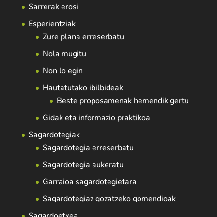
Sarrerak erosi
Esperientziak
Zure plana erreserbatu
Nola mugitu
Non lo egin
Hautatutako ibilbideak
Beste proposamenak hemendik gertu
Gidak eta informazio praktikoa
Sagardotegiak
Sagardotegia erreserbatu
Sagardotegia aukeratu
Garraioa sagardotegietara
Sagardotegiaz gozatzeko gomendioak
Sagardoetxea