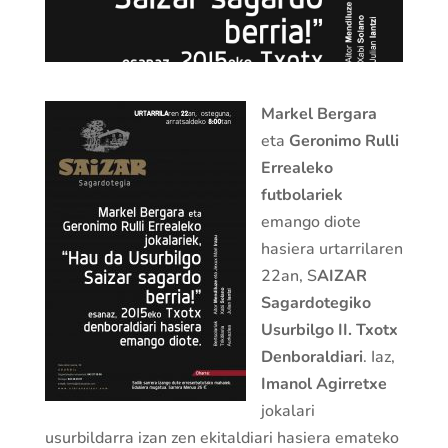
Markel Bergara
eta
Geronimo Rulli
Errealeko
futbolariek
emango diote
hasiera urtarrilaren
22an, S
AIZAR
Sagardotegiko
Usurbilgo II. Txotx
Denboraldiari
. Iaz,
Imanol Agirretxe
jokalari
usurbildarra izan zen ekitaldiari hasiera emateko