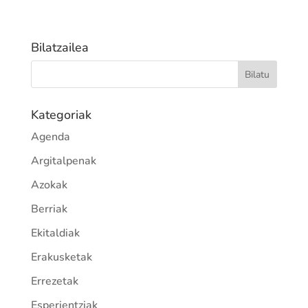
Bilatzailea
Kategoriak
Agenda
Argitalpenak
Azokak
Berriak
Ekitaldiak
Erakusketak
Errezetak
Esperientziak