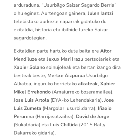
arduraduna, “Usurbilgo Saizar Sagardo Berria”
oihu eginez. Aurtengoan gainera,
Julen Iantzi
telebistako aurkezle naparrak gidatuko du
ekitaldia, historia eta ibilbide luzeko Saizar
sagardotegian.
Ekitaldian parte hartuko dute baita ere
Aitor
Mendiluze
eta
Jexux Mari Irazu
bertsolariek eta
X
abier Solano
soinujoleak eta bertan izango dira
besteak beste,
Mertxe Aizpurua
Usurbilgo
Alkatea, inguruko herrietako
alkateak
,
Xabier
Mikel Errekondo
(Amaiurreko bozeramailea),
Jose Luis Artola
(DYA-ko Lehendakaria)
, Jose
Luis Zumeta
(Margolari usurbildarra),
Iñaxio
Perurena
(Harrijasotzailea),
David de Jorge
(Sukaldaria) eta
Luis Chillida
(2015 Rally
Dakarreko gidaria).