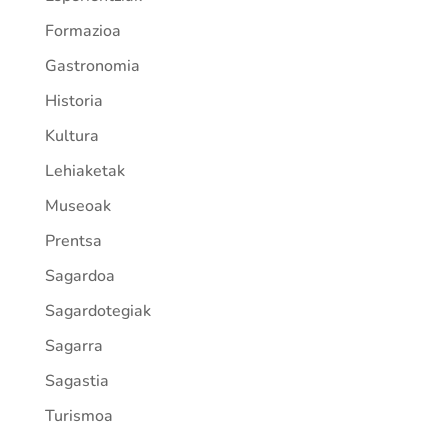
Formazioa
Gastronomia
Historia
Kultura
Lehiaketak
Museoak
Prentsa
Sagardoa
Sagardotegiak
Sagarra
Sagastia
Turismoa