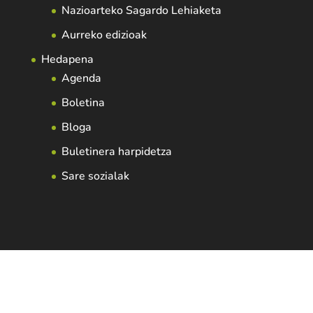
Nazioarteko Sagardo Lehiaketa
Aurreko edizioak
Hedapena
Agenda
Boletina
Bloga
Buletinera harpidetza
Sare sozialak