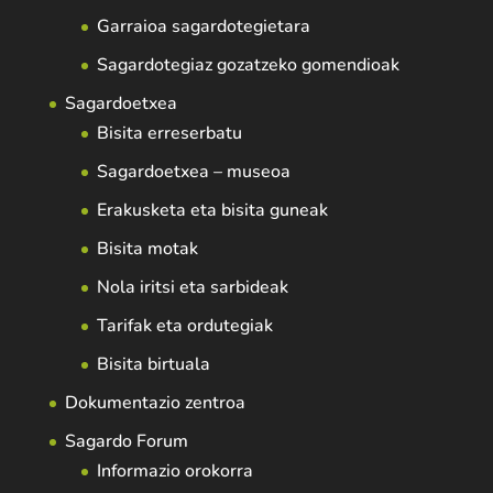
Garraioa sagardotegietara
Sagardotegiaz gozatzeko gomendioak
Sagardoetxea
Bisita erreserbatu
Sagardoetxea – museoa
Erakusketa eta bisita guneak
Bisita motak
Nola iritsi eta sarbideak
Tarifak eta ordutegiak
Bisita birtuala
Dokumentazio zentroa
Sagardo Forum
Informazio orokorra