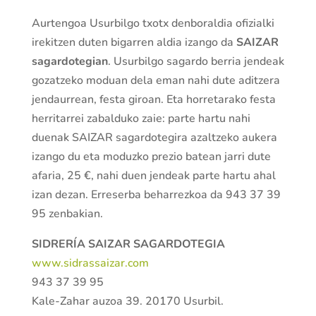
Aurtengoa Usurbilgo txotx denboraldia ofizialki
irekitzen duten bigarren aldia izango da
SAIZAR
sagardotegian
. Usurbilgo sagardo berria jendeak
gozatzeko moduan dela eman nahi dute aditzera
jendaurrean, festa giroan. Eta horretarako festa
herritarrei zabalduko zaie: parte hartu nahi
duenak SAIZAR sagardotegira azaltzeko aukera
izango du eta moduzko prezio batean jarri dute
afaria, 25 €, nahi duen jendeak parte hartu ahal
izan dezan. Erreserba beharrezkoa da 943 37 39
95 zenbakian.
SIDRERÍA SAIZAR SAGARDOTEGIA
www.sidrassaizar.com
943 37 39 95
Kale-Zahar auzoa 39. 20170 Usurbil.