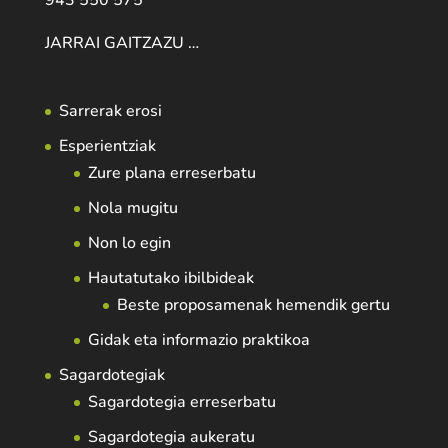
JARRAI GAITZAZU …
Sarrerak erosi
Esperientziak
Zure plana erreserbatu
Nola mugitu
Non lo egin
Hautatutako ibilbideak
Beste proposamenak hemendik gertu
Gidak eta informazio praktikoa
Sagardotegiak
Sagardotegia erreserbatu
Sagardotegia aukeratu