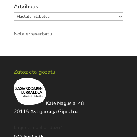
Artxiboak
Artxiboak
Nola erreserbatu
Zatoz eta gozatu
Kale Nagusia, 48
20115 Astigarraga Gipuzkoa
Laguntza behar duzu?
943 550 575