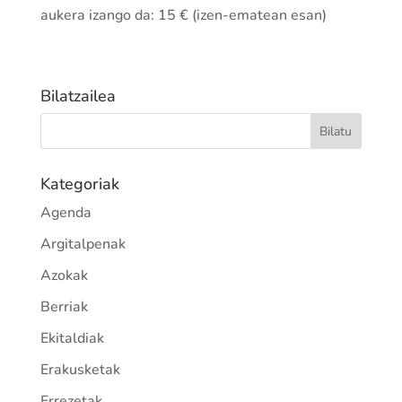
aukera izango da: 15 € (izen-ematean esan)
Bilatzailea
Kategoriak
Agenda
Argitalpenak
Azokak
Berriak
Ekitaldiak
Erakusketak
Errezetak