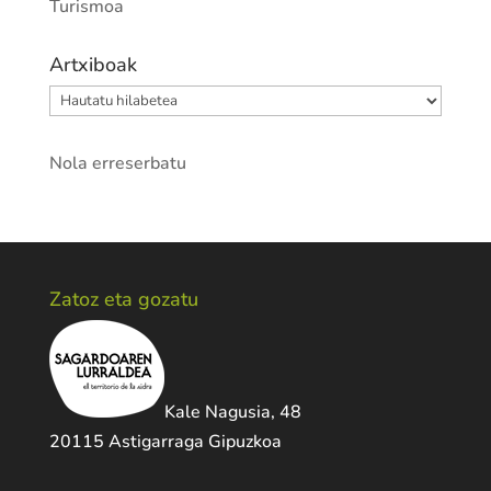
Turismoa
Artxiboak
Artxiboak
Nola erreserbatu
Zatoz eta gozatu
Kale Nagusia, 48
20115 Astigarraga Gipuzkoa