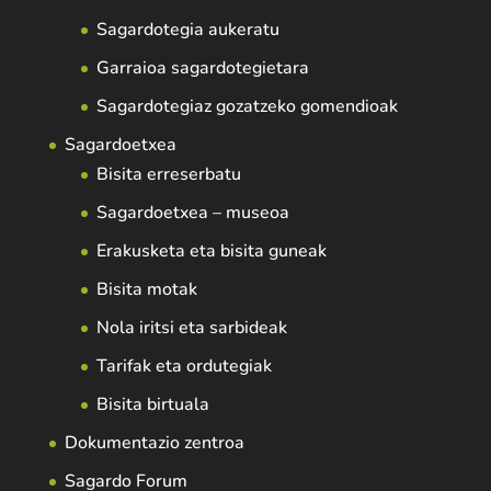
Sagardotegia aukeratu
Garraioa sagardotegietara
Sagardotegiaz gozatzeko gomendioak
Sagardoetxea
Bisita erreserbatu
Sagardoetxea – museoa
Erakusketa eta bisita guneak
Bisita motak
Nola iritsi eta sarbideak
Tarifak eta ordutegiak
Bisita birtuala
Dokumentazio zentroa
Sagardo Forum