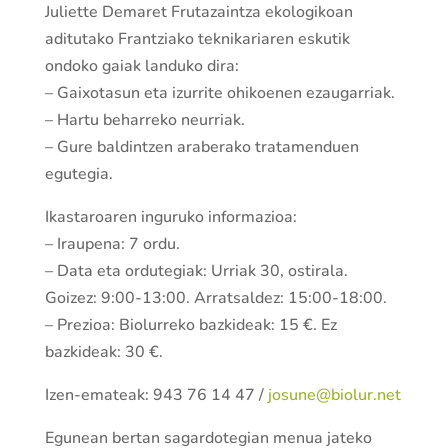
Juliette Demaret Frutazaintza ekologikoan
aditutako Frantziako teknikariaren eskutik
ondoko gaiak landuko dira:
– Gaixotasun eta izurrite ohikoenen ezaugarriak.
– Hartu beharreko neurriak.
– Gure baldintzen araberako tratamenduen
egutegia.
Ikastaroaren inguruko informazioa:
– Iraupena: 7 ordu.
– Data eta ordutegiak: Urriak 30, ostirala.
Goizez: 9:00-13:00. Arratsaldez: 15:00-18:00.
– Prezioa: Biolurreko bazkideak: 15 €. Ez
bazkideak: 30 €.
Izen-emateak: 943 76 14 47 /
josune@biolur.net
Egunean bertan sagardotegian menua jateko