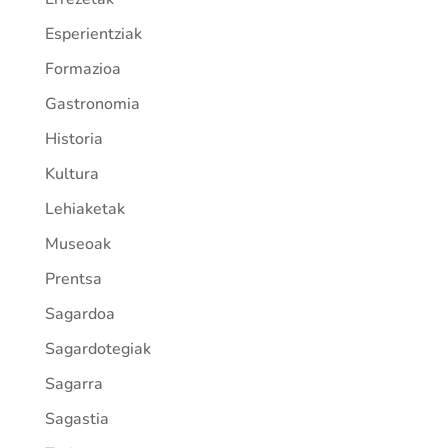
Esperientziak
Formazioa
Gastronomia
Historia
Kultura
Lehiaketak
Museoak
Prentsa
Sagardoa
Sagardotegiak
Sagarra
Sagastia