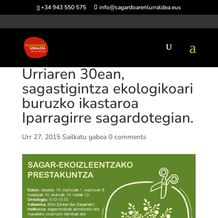
+34 943 550 575
info@sagardoarenlurraldea.eus
Urriaren 30ean,
sagastigintza ekologikoari
buruzko ikastaroa
Iparragirre sagardotegian.
Urr 27, 2015
Sailkatu gabea
0 comments