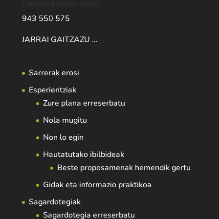
Laguntza behar duzu?
943 550 575
JARRAI GAITZAZU …
Sarrerak erosi
Esperientziak
Zure plana erreserbatu
Nola mugitu
Non lo egin
Hautatutako ibilbideak
Beste proposamenak hemendik gertu
Gidak eta informazio praktikoa
Sagardotegiak
Sagardotegia erreserbatu