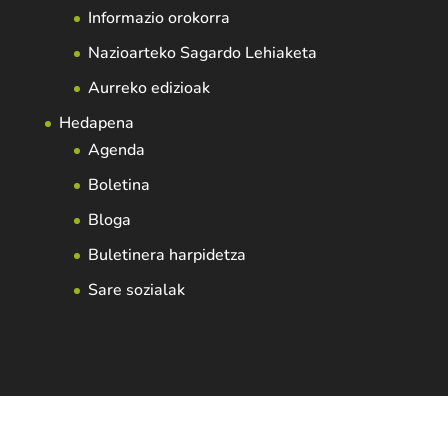
Informazio orokorra
Nazioarteko Sagardo Lehiaketa
Aurreko edizioak
Hedapena
Agenda
Boletina
Bloga
Buletinera harpidetza
Sare sozialak