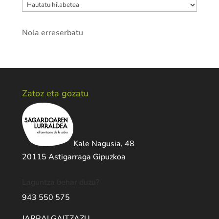
Artxiboak
Nola erreserbatu
Zatoz eta gozatu
Kale Nagusia, 48
20115 Astigarraga Gipuzkoa
Laguntza behar duzu?
943 550 575
JARRAI GAITZAZU …