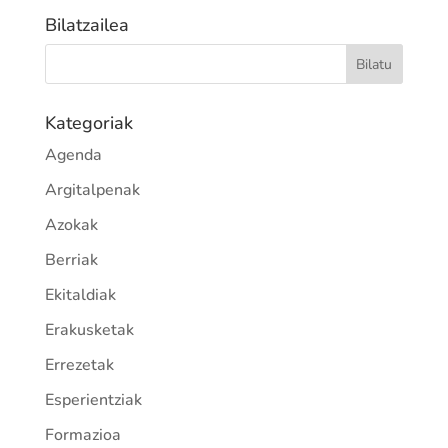
Bilatzailea
Kategoriak
Agenda
Argitalpenak
Azokak
Berriak
Ekitaldiak
Erakusketak
Errezetak
Esperientziak
Formazioa