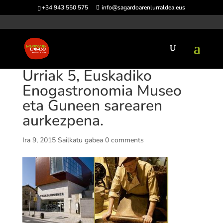
+34 943 550 575
info@sagardoarenlurraldea.eus
Urriak 5, Euskadiko
Enogastronomia Museo
eta Guneen sarearen
aurkezpena.
Ira 9, 2015
Sailkatu gabea
0 comments