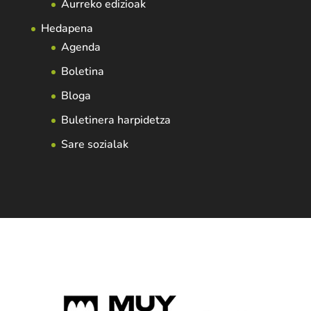
Aurreko edizioak
Hedapena
Agenda
Boletina
Bloga
Buletinera harpidetza
Sare sozialak