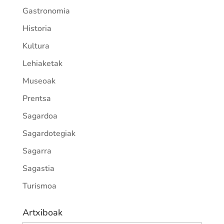
Gastronomia
Historia
Kultura
Lehiaketak
Museoak
Prentsa
Sagardoa
Sagardotegiak
Sagarra
Sagastia
Turismoa
Artxiboak