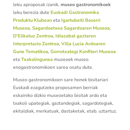
leku aproposak izanik,
museo gastronomikoek
leku berezia dute
Euskadi Gastronomika
Produktu Klubean
eta
Igartubeiti Baserri
Museoa
,
Sagardoetxea Sagardoaren Museoa
,
D’Elikatuz Zentroa
,
Idiazabal gaztaren
Interpretazio Zentroa
,
Villa Lucia Ardoaren
Gune Tematikoa
,
Gorrotxategi Konfiteri Museoa
eta
Txakolingunea
museoek museo
enogastronomikoen sarea osatu dute.
Museo gastronomikoen sare honek bisitariari
Euskadi ezagutzeko proposamen berriak
eskainiko dizkio museoetako bisitak ardo eta
txakoli upategiak, gaztandegiak, sagardotegiak,
ekitaldiak, merkatuak, dastaketak, etab. uztartuz.