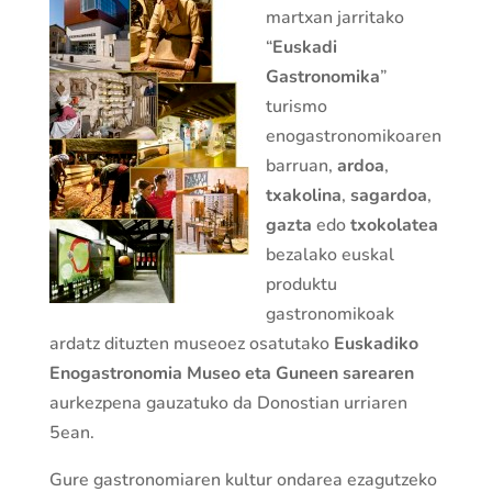
martxan jarritako
“
Euskadi
Gastronomika
”
turismo
enogastronomikoaren
barruan,
ardoa
,
txakolina
,
sagardoa
,
gazta
edo
txokolatea
bezalako euskal
produktu
gastronomikoak
ardatz dituzten museoez osatutako
Euskadiko
Enogastronomia Museo eta Guneen sarearen
aurkezpena gauzatuko da Donostian urriaren
5ean.
Gure gastronomiaren kultur ondarea ezagutzeko