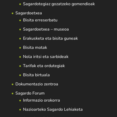
Sagardotegiaz gozatzeko gomendioak
Sagardoetxea
Bisita erreserbatu
Sagardoetxea – museoa
Erakusketa eta bisita guneak
Bisita motak
Nola iritsi eta sarbideak
Tarifak eta ordutegiak
Bisita birtuala
Dokumentazio zentroa
Sagardo Forum
Informazio orokorra
Nazioarteko Sagardo Lehiaketa