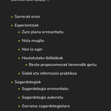
Sarrerak erosi
Esperientziak
Zure plana erreserbatu
Nola mugitu
Non lo egin
Hautatutako ibilbideak
Beste proposamenak hemendik gertu
Gidak eta informazio praktikoa
Sagardotegiak
Sagardotegia erreserbatu
Sagardotegia aukeratu
Garraioa sagardotegietara