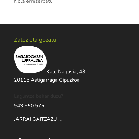
Nola erreserbatu
Zatoz eta gozatu
Kale Nagusia, 48
20115 Astigarraga Gipuzkoa
Laguntza behar duzu?
943 550 575
JARRAI GAITZAZU …