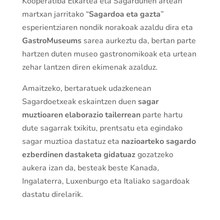
Kooperatiba Elkartea eta Sagardunen artean
martxan jarritako “
Sagardoa eta gazta
”
esperientziaren nondik norakoak azaldu dira eta
GastroMuseums
sarea aurkeztu da, bertan parte
hartzen duten museo gastronomikoak eta urtean
zehar lantzen diren ekimenak azalduz.
Amaitzeko, bertaratuek udazkenean
Sagardoetxeak eskaintzen duen
sagar
muztioaren elaborazio tailerrean
parte hartu
dute sagarrak txikitu, prentsatu eta egindako
sagar muztioa dastatuz eta
nazioarteko sagardo
ezberdinen dastaketa gidatuaz
gozatzeko
aukera izan da, besteak beste Kanada,
Ingalaterra, Luxenburgo eta Italiako sagardoak
dastatu direlarik.