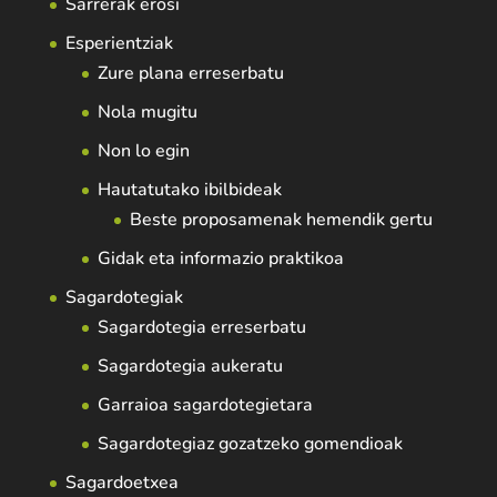
Sarrerak erosi
Esperientziak
Zure plana erreserbatu
Nola mugitu
Non lo egin
Hautatutako ibilbideak
Beste proposamenak hemendik gertu
Gidak eta informazio praktikoa
Sagardotegiak
Sagardotegia erreserbatu
Sagardotegia aukeratu
Garraioa sagardotegietara
Sagardotegiaz gozatzeko gomendioak
Sagardoetxea