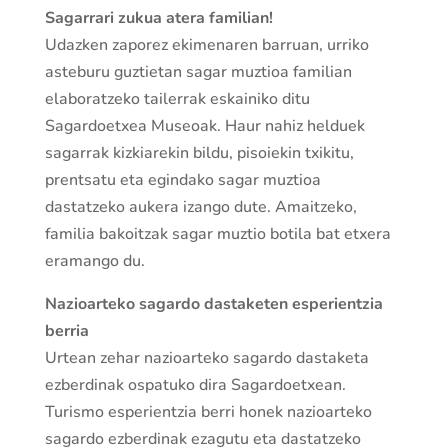
Sagarrari zukua atera familian!
Udazken zaporez ekimenaren barruan, urriko
asteburu guztietan sagar muztioa familian
elaboratzeko tailerrak eskainiko ditu
Sagardoetxea Museoak. Haur nahiz helduek
sagarrak kizkiarekin bildu, pisoiekin txikitu,
prentsatu eta egindako sagar muztioa
dastatzeko aukera izango dute. Amaitzeko,
familia bakoitzak sagar muztio botila bat etxera
eramango du.
Nazioarteko sagardo dastaketen esperientzia
berria
Urtean zehar nazioarteko sagardo dastaketa
ezberdinak ospatuko dira Sagardoetxean.
Turismo esperientzia berri honek nazioarteko
sagardo ezberdinak ezagutu eta dastatzeko