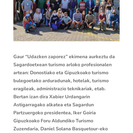
Gaur “Udazken zaporez” ekimena aurkeztu da
Sagardoetxean turismo arloko profesionalen
artean: Donostiako eta Gipuzkoako turismo
bulegoetako arduradunak, hotelak, turismo
eragileak, administrazio teknikariak, etab.
Bertan izan dira Xabier Urdangarin
Astigarragako alkatea eta Sagardun
Partzuergoko presidentea, Iker Goiria
Gipuzkoako Foru Aldundiko Turismo
Zuzendaria, Daniel Solana Basquetour-eko