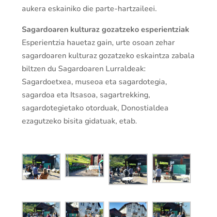
aukera eskainiko die parte-hartzaileei.
Sagardoaren kulturaz gozatzeko esperientziak
Esperientzia hauetaz gain, urte osoan zehar
sagardoaren kulturaz gozatzeko eskaintza zabala
biltzen du Sagardoaren Lurraldeak:
Sagardoetxea, museoa eta sagardotegia,
sagardoa eta Itsasoa, sagartrekking,
sagardotegietako otorduak, Donostialdea
ezagutzeko bisita gidatuak, etab.