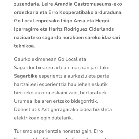
zuzendaria, Leire Arandia Gastromuseums-eko
ordezkaria eta Erro Kooperatibako arduraduna,
Go Local enpresako Iñigo Ansa eta Hegoi
Iparragirre eta Haritz Rodriguez Ciderlands
nazioarteko sagardo norakoen sareko idazkari
teknikoa
.
Gaurko ekimenean Go Local eta
Sagardoetxearen artean martxan jarritako
Sagarbike
esperientzia aurkeztu eta parte
hartzaileei esperientzia hau lehen eskutik
bizitzeko aukera eskaini zaie, bertaratuek
Urumea ibaiaren ertzeko bidegorritik,
Donostiatik Astigarragarako bidea bizikleta
elektrikoan egin dutelarik.
Turismo esperientzia honetaz gain, Erro