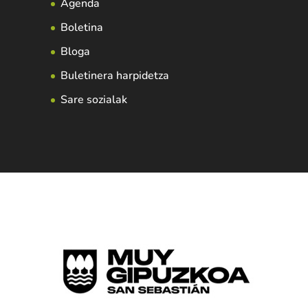
Agenda
Boletina
Bloga
Buletinera harpidetza
Sare sozialak