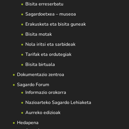
Bisita erreserbatu
Sagardoetxea – museoa
Erakusketa eta bisita guneak
Bisita motak
Nola iritsi eta sarbideak
Tarifak eta ordutegiak
Bisita birtuala
Dokumentazio zentroa
Sagardo Forum
Informazio orokorra
Nazioarteko Sagardo Lehiaketa
Aurreko edizioak
Hedapena