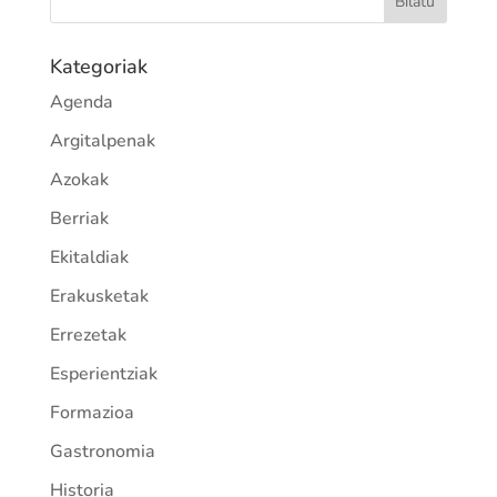
Kategoriak
Agenda
Argitalpenak
Azokak
Berriak
Ekitaldiak
Erakusketak
Errezetak
Esperientziak
Formazioa
Gastronomia
Historia