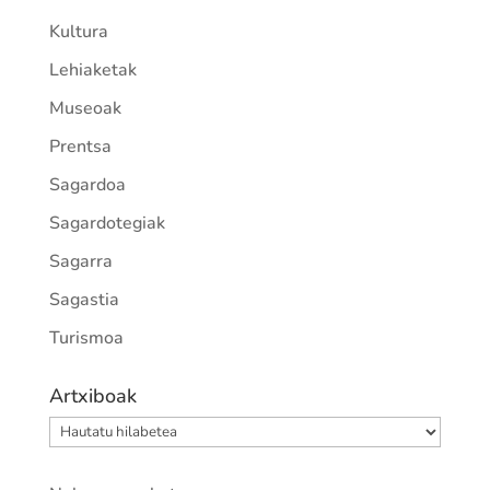
Kultura
Lehiaketak
Museoak
Prentsa
Sagardoa
Sagardotegiak
Sagarra
Sagastia
Turismoa
Artxiboak
Artxiboak