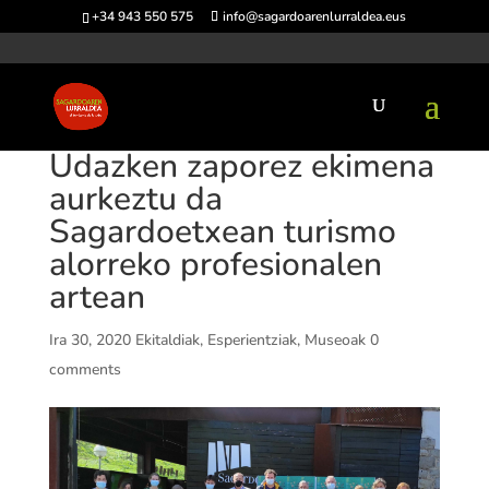
+34 943 550 575
info@sagardoarenlurraldea.eus
Udazken zaporez ekimena
aurkeztu da
Sagardoetxean turismo
alorreko profesionalen
artean
Ira 30, 2020
Ekitaldiak
,
Esperientziak
,
Museoak
0
comments