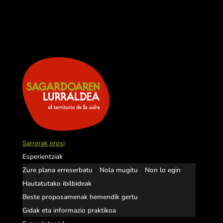
Sarrerak erosi
Esperientziak
Zure plana erreserbatu
Nola mugitu
Non lo egin
Hautatutako ibilbideak
Beste proposamenak hemendik gertu
Gidak eta informazio praktikoa