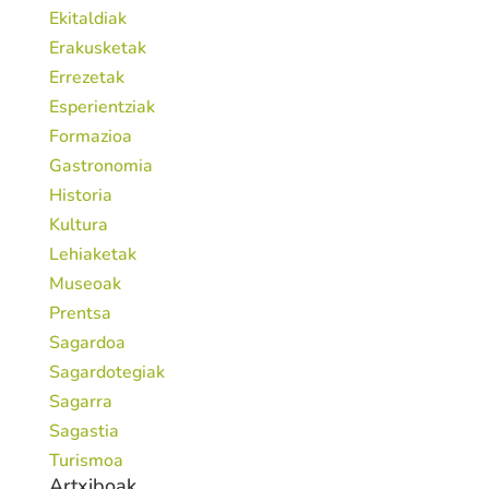
Ekitaldiak
Erakusketak
Errezetak
Esperientziak
Formazioa
Gastronomia
Historia
Kultura
Lehiaketak
Museoak
Prentsa
Sagardoa
Sagardotegiak
Sagarra
Sagastia
Turismoa
Artxiboak