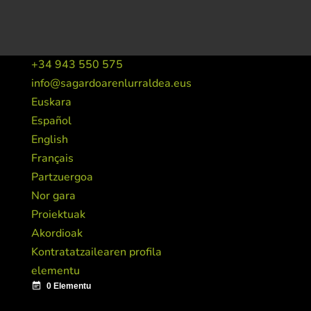
+34 943 550 575
info@sagardoarenlurraldea.eus
Euskara
Español
English
Français
Partzuergoa
Nor gara
Proiektuak
Akordioak
Kontratatzailearen profila
elementu