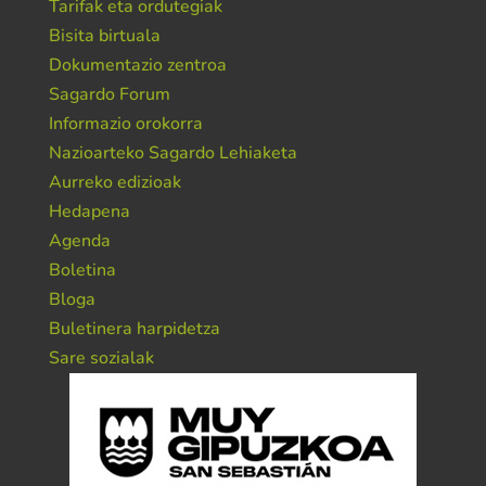
Tarifak eta ordutegiak
Bisita birtuala
Dokumentazio zentroa
Sagardo Forum
Informazio orokorra
Nazioarteko Sagardo Lehiaketa
Aurreko edizioak
Hedapena
Agenda
Boletina
Bloga
Buletinera harpidetza
Sare sozialak