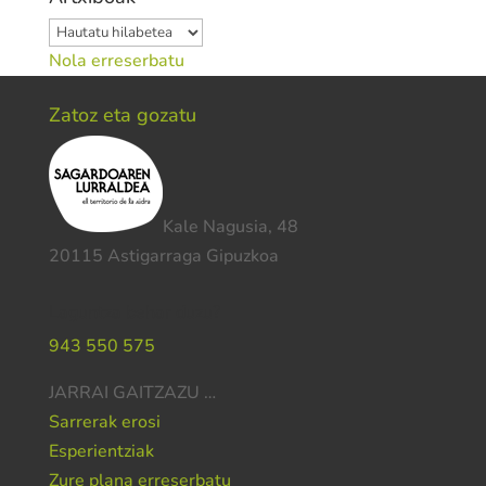
Artxiboak
Nola erreserbatu
Zatoz eta gozatu
Kale Nagusia, 48
20115 Astigarraga Gipuzkoa
Laguntza behar duzu?
943 550 575
JARRAI GAITZAZU …
Sarrerak erosi
Esperientziak
Zure plana erreserbatu