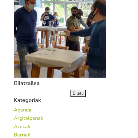
Bilatzailea
Bilatu:
Kategoriak
Agenda
Argitalpenak
Azokak
Berriak