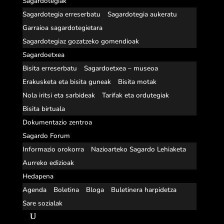
Sagardotegiak
Sagardotegia erreserbatu
Sagardotegia aukeratu
Garraioa sagardotegietara
Sagardotegiaz gozatzeko gomendioak
Sagardoetxea
Bisita erreserbatu
Sagardoetxea – museoa
Erakusketa eta bisita guneak
Bisita motak
Nola iritsi eta sarbideak
Tarifak eta ordutegiak
Bisita birtuala
Dokumentazio zentroa
Sagardo Forum
Informazio orokorra
Nazioarteko Sagardo Lehiaketa
Aurreko edizioak
Hedapena
Agenda
Boletina
Bloga
Buletinera harpidetza
Sare sozialak