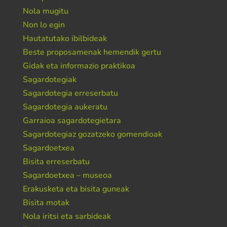
Nola mugitu
Non lo egin
Hautatutako ibilbideak
Beste proposamenak hemendik gertu
Gidak eta informazio praktikoa
Sagardotegiak
Sagardotegia erreserbatu
Sagardotegia aukeratu
Garraioa sagardotegietara
Sagardotegiaz gozatzeko gomendioak
Sagardoetxea
Bisita erreserbatu
Sagardoetxea – museoa
Erakusketa eta bisita guneak
Bisita motak
Nola iritsi eta sarbideak