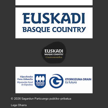
© 2026 Sagardun Partzuergo publiko-pribatua
Lege Oharra