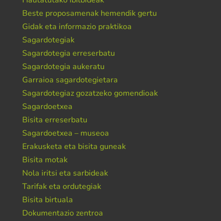
Beste proposamenak hemendik gertu
Gidak eta informazio praktikoa
Sagardotegiak
Sagardotegia erreserbatu
Sagardotegia aukeratu
Garraioa sagardotegietara
Sagardotegiaz gozatzeko gomendioak
Sagardoetxea
Bisita erreserbatu
Sagardoetxea – museoa
Erakusketa eta bisita guneak
Bisita motak
Nola iritsi eta sarbideak
Tarifak eta ordutegiak
Bisita birtuala
Dokumentazio zentroa