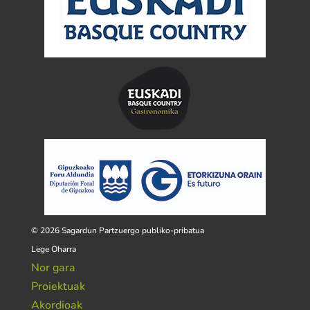
© 2026 Sagardun Partzuergo publiko-pribatua
Lege Oharra
Nor gara
Proiektuak
Akordioak