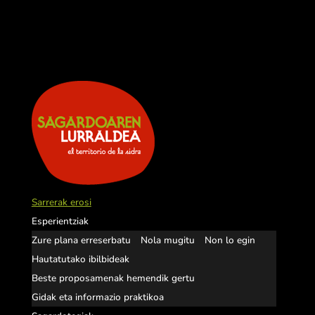
Sarrerak erosi
Esperientziak
Zure plana erreserbatu
Nola mugitu
Non lo egin
Hautatutako ibilbideak
Beste proposamenak hemendik gertu
Gidak eta informazio praktikoa