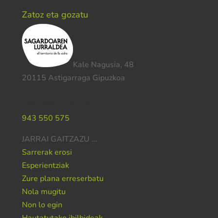
Zatoz eta gozatu
Kale Nagusia, 48
20115 Astigarraga Gipuzkoa
Laguntza behar duzu?
943 550 575
JARRAI GAITZAZU …
Sarrerak erosi
Esperientziak
Zure plana erreserbatu
Nola mugitu
Non lo egin
Hautatutako ibilbideak