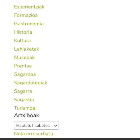
Esperientziak
Formazioa
Gastronomia
Historia
Kultura
Lehiaketak
Museoak
Prentsa
Sagardoa
Sagardotegiak
Sagarra
Sagastia
Turismoa
Artxiboak
Artxiboak
Nola erreserbatu