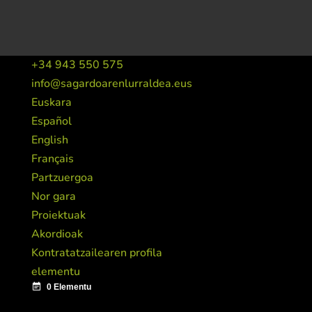
+34 943 550 575
info@sagardoarenlurraldea.eus
Euskara
Español
English
Français
Partzuergoa
Nor gara
Proiektuak
Akordioak
Kontratatzailearen profila
elementu