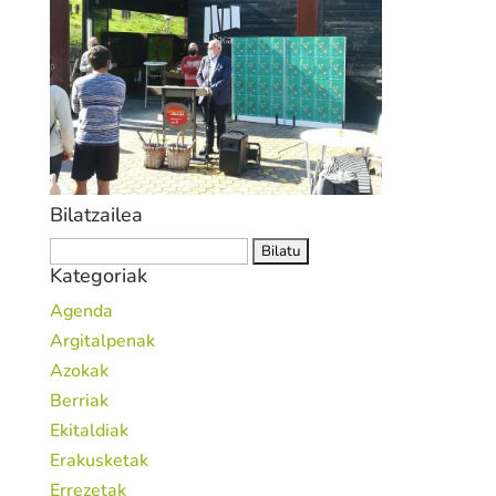
Bilatzailea
Bilatu:
Kategoriak
Agenda
Argitalpenak
Azokak
Berriak
Ekitaldiak
Erakusketak
Errezetak