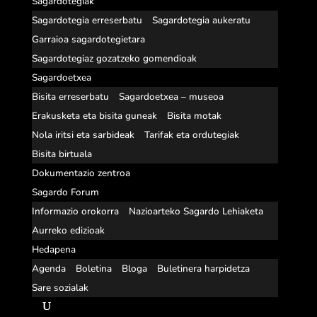
Sagardotegiak
Sagardotegia erreserbatu
Sagardotegia aukeratu
Garraioa sagardotegietara
Sagardotegiaz gozatzeko gomendioak
Sagardoetxea
Bisita erreserbatu
Sagardoetxea – museoa
Erakusketa eta bisita guneak
Bisita motak
Nola iritsi eta sarbideak
Tarifak eta ordutegiak
Bisita birtuala
Dokumentazio zentroa
Sagardo Forum
Informazio orokorra
Nazioarteko Sagardo Lehiaketa
Aurreko edizioak
Hedapena
Agenda
Boletina
Bloga
Buletinera harpidetza
Sare sozialak