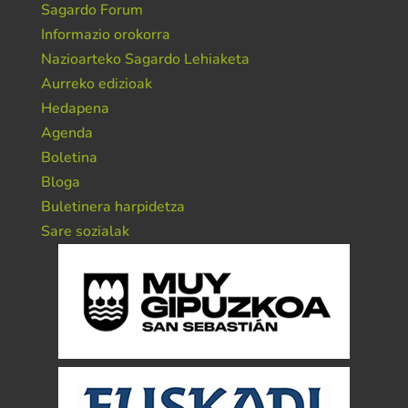
Sagardo Forum
Informazio orokorra
Nazioarteko Sagardo Lehiaketa
Aurreko edizioak
Hedapena
Agenda
Boletina
Bloga
Buletinera harpidetza
Sare sozialak