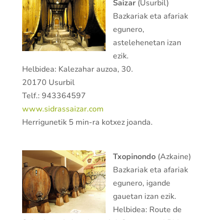
Saizar
(Usurbil)
Bazkariak eta afariak
egunero,
astelehenetan izan
ezik.
Helbidea: Kalezahar auzoa, 30.
20170 Usurbil
Telf.: 943364597
www.sidrassaizar.com
Herrigunetik 5 min-ra kotxez joanda.
Txopinondo
(Azkaine)
Bazkariak eta afariak
egunero, igande
gauetan izan ezik.
Helbidea: Route de