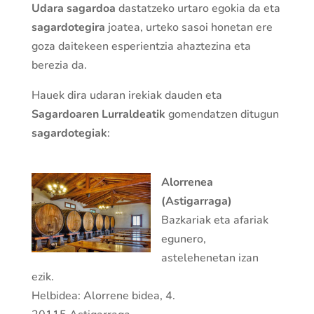
Udara
sagardoa
dastatzeko
urtaro egokia da eta
sagardotegira
joatea, urteko sasoi honetan ere
goza daitekeen esperientzia ahaztezina eta
berezia da.
Hauek dira udaran irekiak dauden eta
Sagardoaren Lurraldeatik
gomendatzen ditugun
sagardotegiak
:
Alorrenea
(Astigarraga)
Bazkariak eta afariak
egunero,
astelehenetan izan
ezik.
Helbidea: Alorrene bidea, 4.