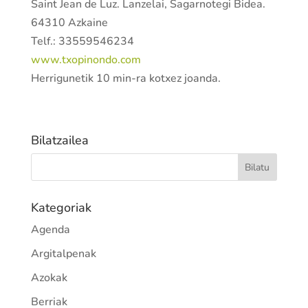
Saint Jean de Luz. Lanzelai, Sagarnotegi Bidea.
64310 Azkaine
Telf.: 33559546234
www.txopinondo.com
Herrigunetik 10 min-ra kotxez joanda.
Bilatzailea
Kategoriak
Agenda
Argitalpenak
Azokak
Berriak