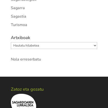
Sagarra
Sagastia
Turismoa
Artxiboak
Artxiboak
Nola erreserbatu
Zatoz eta gozatu