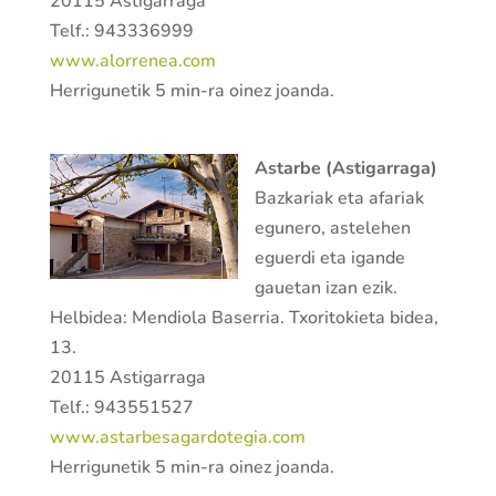
20115 Astigarraga
Telf.: 943336999
www.alorrenea.com
Herrigunetik 5 min-ra oinez joanda.
Astarbe (Astigarraga)
Bazkariak eta afariak
egunero, astelehen
eguerdi eta igande
gauetan izan ezik.
Helbidea: Mendiola Baserria. Txoritokieta bidea,
13.
20115 Astigarraga
Telf.: 943551527
www.astarbesagardotegia.com
Herrigunetik 5 min-ra oinez joanda.