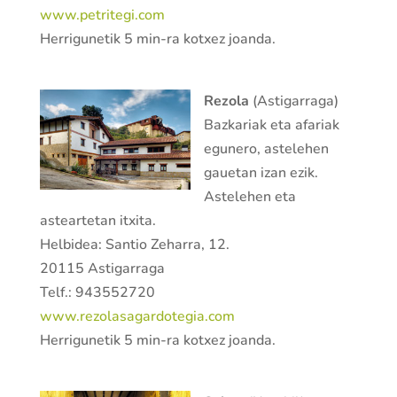
www.petritegi.com
Herrigunetik 5 min-ra kotxez joanda.
Rezola
(Astigarraga)
Bazkariak eta afariak
egunero, astelehen
gauetan izan ezik.
Astelehen eta
asteartetan itxita.
Helbidea: Santio Zeharra, 12.
20115 Astigarraga
Telf.: 943552720
www.rezolasagardotegia.com
Herrigunetik 5 min-ra kotxez joanda.