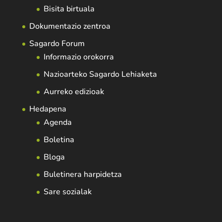
Bisita birtuala
Dokumentazio zentroa
Sagardo Forum
Informazio orokorra
Nazioarteko Sagardo Lehiaketa
Aurreko edizioak
Hedapena
Agenda
Boletina
Bloga
Buletinera harpidetza
Sare sozialak