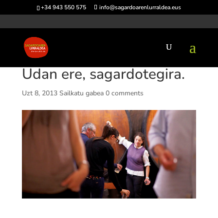
+34 943 550 575
info@sagardoarenlurraldea.eus
Udan ere, sagardotegira.
Uzt 8, 2013
Sailkatu gabea
0 comments