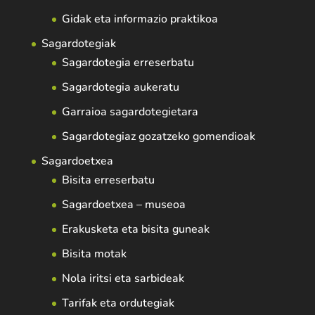
Gidak eta informazio praktikoa
Sagardotegiak
Sagardotegia erreserbatu
Sagardotegia aukeratu
Garraioa sagardotegietara
Sagardotegiaz gozatzeko gomendioak
Sagardoetxea
Bisita erreserbatu
Sagardoetxea – museoa
Erakusketa eta bisita guneak
Bisita motak
Nola iritsi eta sarbideak
Tarifak eta ordutegiak