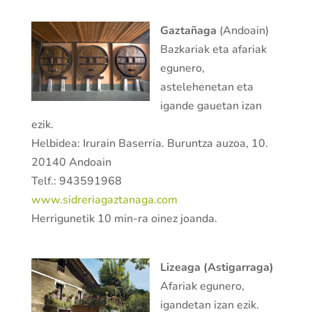
Gaztañaga
(Andoain)
Bazkariak eta afariak
egunero,
astelehenetan eta
igande gauetan izan
ezik.
Helbidea: Irurain Baserria. Buruntza auzoa, 10.
20140 Andoain
Telf.: 943591968
www.sidreriagaztanaga.com
Herrigunetik 10 min-ra oinez joanda.
Lizeaga (Astigarraga)
Afariak egunero,
igandetan izan ezik.