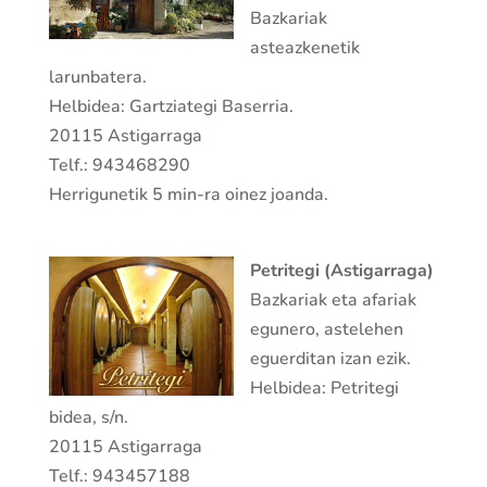
Bazkariak
asteazkenetik
larunbatera.
Helbidea: Gartziategi Baserria.
20115 Astigarraga
Telf.: 943468290
Herrigunetik 5 min-ra oinez joanda.
Petritegi (Astigarraga)
Bazkariak eta afariak
egunero, astelehen
eguerditan izan ezik.
Helbidea: Petritegi
bidea, s/n.
20115 Astigarraga
Telf.: 943457188