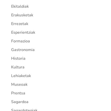
Ekitaldiak
Erakusketak
Errezetak
Esperientziak
Formazioa
Gastronomia
Historia
Kultura
Lehiaketak
Museoak
Prentsa
Sagardoa
Sagardotegiak