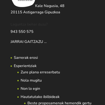
Kale Nagusia, 48
20115 Astigarraga Gipuzkoa
Laguntza behar duzu?
943 550 575
JARRAI GAITZAZU …
Sarrerak erosi
Esperientziak
Zure plana erreserbatu
Nola mugitu
Non lo egin
Hautatutako ibilbideak
Beste proposamenak hemendik gertu