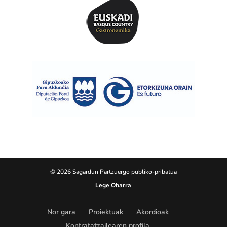
© 2026 Sagardun Partzuergo publiko-pribatua
Lege Oharra
Nor gara
Proiektuak
Akordioak
Kontratatzailearen profila