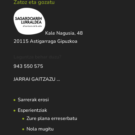
Zatoz eta gozatu
Kale Nagusia, 48
20115 Astigarraga Gipuzkoa
Laguntza behar duzu?
943 550 575
JARRAI GAITZAZU …
Sarrerak erosi
Esperientziak
Zure plana erreserbatu
Nola mugitu