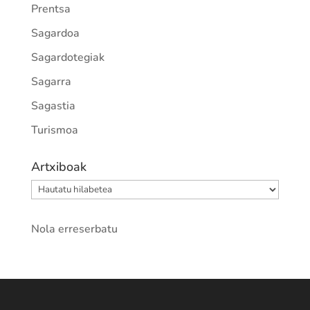
Prentsa
Sagardoa
Sagardotegiak
Sagarra
Sagastia
Turismoa
Artxiboak
Artxiboak
Nola erreserbatu