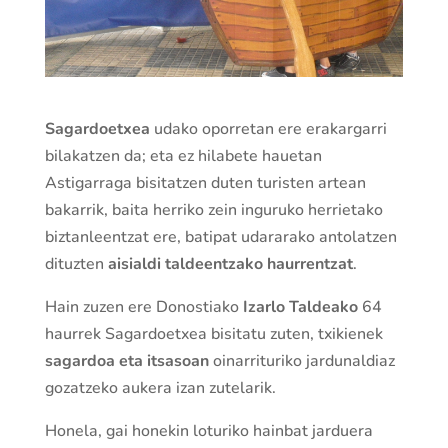
Sagardoetxea
udako oporretan ere erakargarri
bilakatzen da; eta ez hilabete hauetan
Astigarraga bisitatzen duten turisten artean
bakarrik, baita herriko zein inguruko herrietako
biztanleentzat ere, batipat udararako antolatzen
dituzten
aisialdi taldeentzako haurrentzat
.
Hain zuzen ere Donostiako
Izarlo Taldeako
64
haurrek Sagardoetxea bisitatu zuten, txikienek
sagardoa eta itsasoan
oinarrituriko jardunaldiaz
gozatzeko aukera izan zutelarik.
Honela, gai honekin loturiko hainbat jarduera