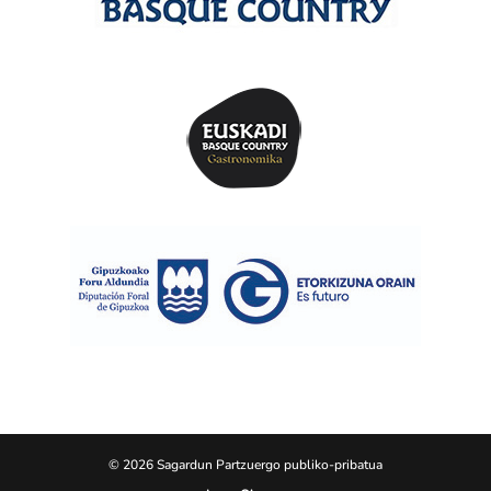
© 2026 Sagardun Partzuergo publiko-pribatua