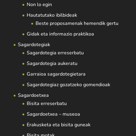
Non lo egin
Hautatutako ibilbideak
Beste proposamenak hemendik gertu
Gidak eta informazio praktikoa
Sagardotegiak
Sagardotegia erreserbatu
Sagardotegia aukeratu
Garraioa sagardotegietara
Sagardotegiaz gozatzeko gomendioak
Sagardoetxea
Bisita erreserbatu
Sagardoetxea – museoa
Erakusketa eta bisita guneak
Bisita motak