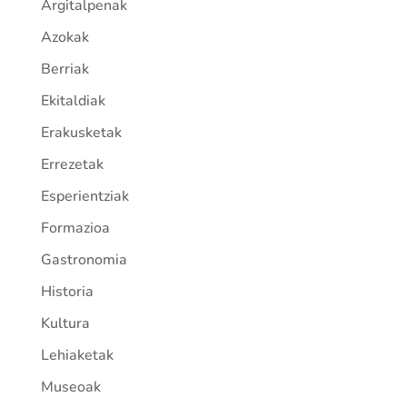
Argitalpenak
Azokak
Berriak
Ekitaldiak
Erakusketak
Errezetak
Esperientziak
Formazioa
Gastronomia
Historia
Kultura
Lehiaketak
Museoak