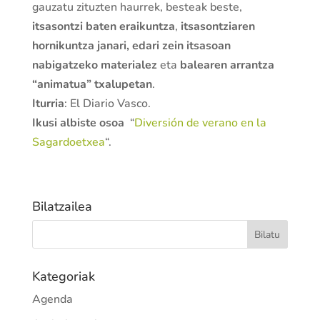
gauzatu zituzten haurrek, besteak beste,
itsasontzi baten eraikuntza
,
itsasontziaren
hornikuntza janari, edari zein itsasoan
nabigatzeko materialez
eta
balearen arrantza
“animatua” txalupetan
.
Iturria
: El Diario Vasco.
Ikusi albiste osoa
“
Diversión de verano en la
Sagardoetxea
“.
Bilatzailea
Kategoriak
Agenda