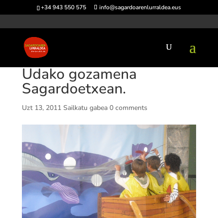
+34 943 550 575
info@sagardoarenlurraldea.eus
Udako gozamena
Sagardoetxean.
Uzt 13, 2011
Sailkatu gabea
0 comments