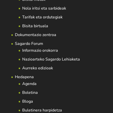
Nola iritsi eta sarbideak
Tarifak eta ordutegiak
Bisita birtuala
Dokumentazio zentroa
Sagardo Forum
Informazio orokorra
Nazioarteko Sagardo Lehiaketa
Aurreko edizioak
Hedapena
Agenda
Boletina
Bloga
Buletinera harpidetza