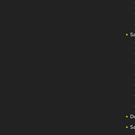
S
D
S