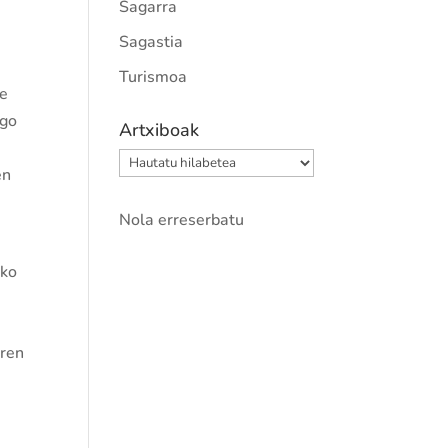
Sagarra
Sagastia
Turismoa
te
ngo
Artxiboak
Artxiboak
en
Nola erreserbatu
uko
tren