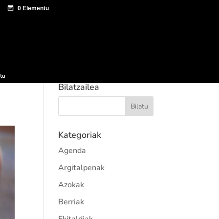
tazio zentroa
Sagardo Forum
Hedapena
tu
Bilatzailea
Kategoriak
Agenda
Argitalpenak
Azokak
Berriak