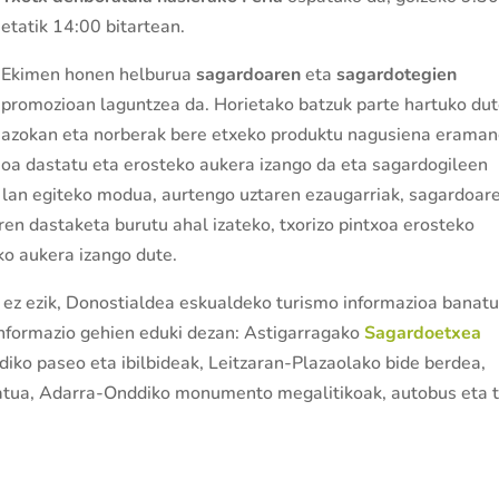
etatik 14:00 bitartean.
Ekimen honen helburua
sagardoaren
eta
sagardotegien
promozioan laguntzea da. Horietako batzuk parte hartuko du
azokan eta norberak bere etxeko produktu nagusiena erama
oa dastatu eta erosteko aukera izango da eta sagardogileen
n lan egiteko modua, aurtengo uztaren ezaugarriak, sagardoar
en dastaketa burutu ahal izateko, txorizo pintxoa erosteko
ko aukera izango dute.
 ez ezik, Donostialdea eskualdeko turismo informazioa banat
 informazio gehien eduki dezan: Astigarragako
Sagardoetxea
diko paseo eta ibilbideak, Leitzaran-Plazaolako bide berdea,
idatua, Adarra-Onddiko monumento megalitikoak, autobus eta 