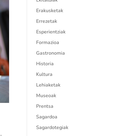
Ekitaldiak
Erakusketak
Errezetak
Esperientziak
Formazioa
Gastronomia
Historia
Kultura
Lehiaketak
Museoak
Prentsa
Sagardoa
Sagardotegiak
-