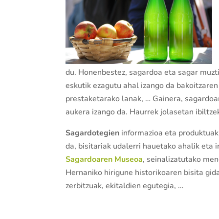
du. Honenbestez, sagardoa eta sagar muzti
eskutik ezagutu ahal izango da bakoitzare
prestaketarako lanak, … Gainera, sagardoar
aukera izango da. Haurrek jolasetan ibiltze
Sagardotegien
informazioa eta produktuak
da, bisitariak udalerri hauetako ahalik eta
Sagardoaren Museoa
, seinalizatutako men
Hernaniko hirigune historikoaren bisita g
zerbitzuak, ekitaldien egutegia, …