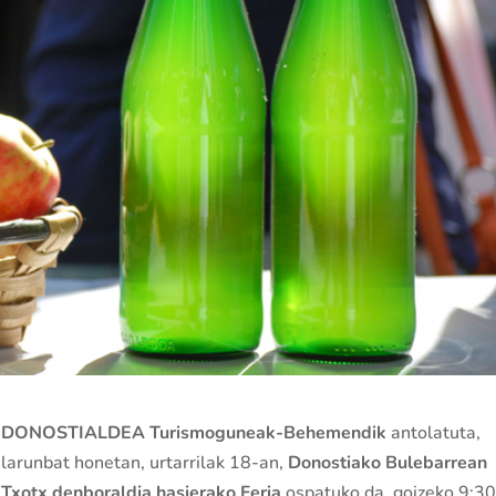
DONOSTIALDEA Turismoguneak-Behemendik
antolatuta,
larunbat honetan, urtarrilak 18-an,
Donostiako Bulebarrean
Txotx denboraldia hasierako Feria
ospatuko da, goizeko 9:30