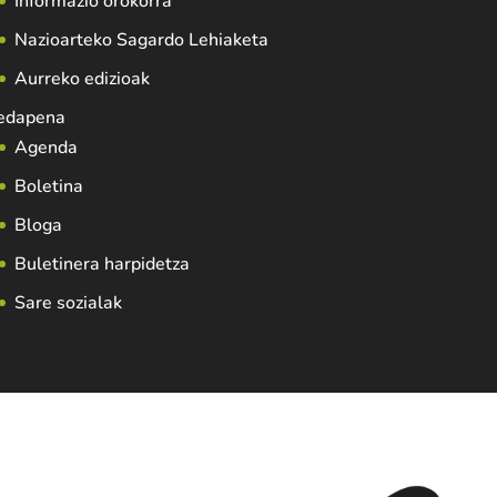
Informazio orokorra
Nazioarteko Sagardo Lehiaketa
Aurreko edizioak
edapena
Agenda
Boletina
Bloga
Buletinera harpidetza
Sare sozialak