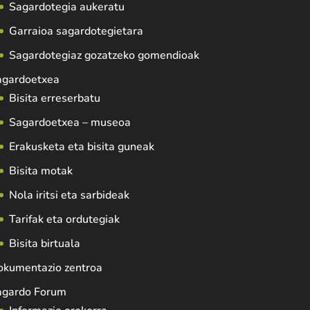
Sagardotegia aukeratu
Garraioa sagardotegietara
Sagardotegiaz gozatzeko gomendioak
agardoetxea
Bisita erreserbatu
Sagardoetxea – museoa
Erakusketa eta bisita guneak
Bisita motak
Nola iritsi eta sarbideak
Tarifak eta ordutegiak
Bisita birtuala
okumentazio zentroa
agardo Forum