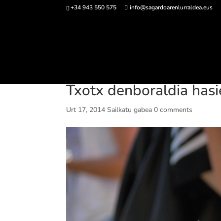
+34 943 550 575
info@sagardoarenlurraldea.eus
Sarrerak 
Txotx denboraldia hasi
Urt 17, 2014
Sailkatu gabea
0 comments