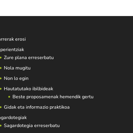
rrerak erosi
perientziak
Zure plana erreserbatu
Nola mugitu
Non lo egin
Hautatutako ibilbideak
Beste proposamenak hemendik gertu
Gidak eta informazio praktikoa
agardotegiak
Sagardotegia erreserbatu