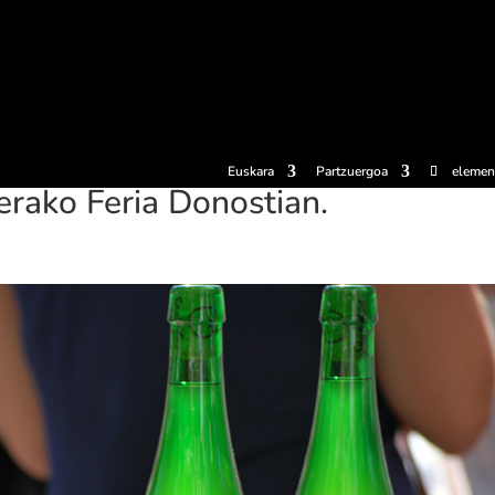
erosi
Esperientziak
Sagardotegiak
Sagardoetxea
Dokumen
Euskara
Partzuergoa
elemen
erako Feria Donostian.