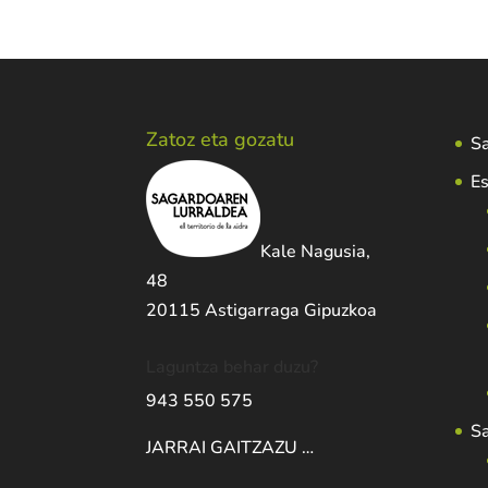
Zatoz eta gozatu
Sa
Es
Kale Nagusia,
48
20115 Astigarraga Gipuzkoa
Laguntza behar duzu?
943 550 575
S
JARRAI GAITZAZU …