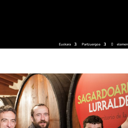
erosi
Esperientziak
Sagardotegiak
Sagardoetxea
Dokumen
Euskara
Partzuergoa
elemen