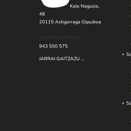
Kale Nagusia,
48
20115 Astigarraga Gipuzkoa
Laguntza behar duzu?
943 550 575
S
JARRAI GAITZAZU …
S