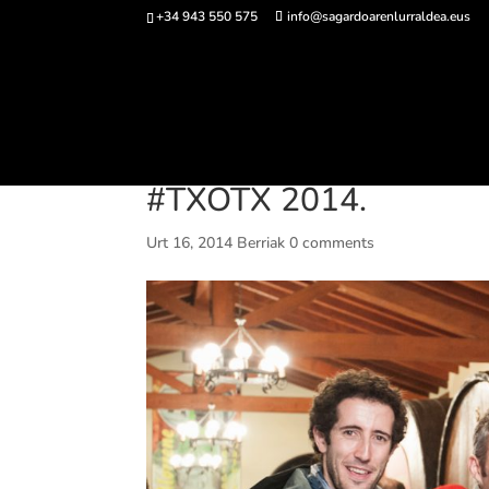
+34 943 550 575
info@sagardoarenlurraldea.eus
Sarrerak 
#TXOTX 2014.
Urt 16, 2014
Berriak
0 comments