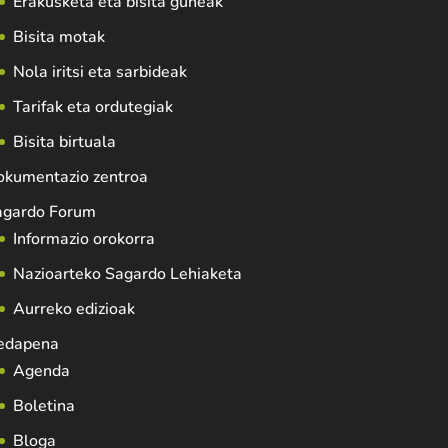
Erakusketa eta bisita guneak
Bisita motak
Nola iritsi eta sarbideak
Tarifak eta ordutegiak
Bisita birtuala
okumentazio zentroa
agardo Forum
Informazio orokorra
Nazioarteko Sagardo Lehiaketa
Aurreko edizioak
edapena
Agenda
Boletina
Bloga