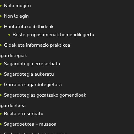
Nola mugitu
Non lo egin
Hautatutako ibilbideak
Beste proposamenak hemendik gertu
Gidak eta informazio praktikoa
agardotegiak
Sagardotegia erreserbatu
Sagardotegia aukeratu
Garraioa sagardotegietara
Sagardotegiaz gozatzeko gomendioak
agardoetxea
Bisita erreserbatu
Sagardoetxea – museoa