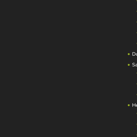
D
S
H