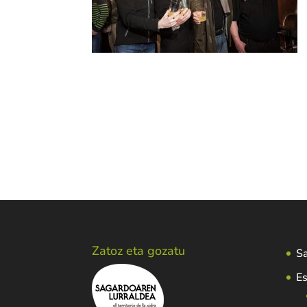
Zatoz eta gozatu
Sa
Es