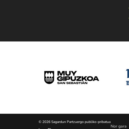
© 2026 Sagardun Partzuergo publiko-pribatua
Nor gara