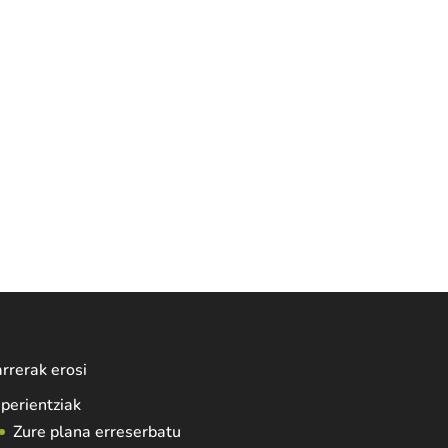
rrerak erosi
perientziak
Zure plana erreserbatu