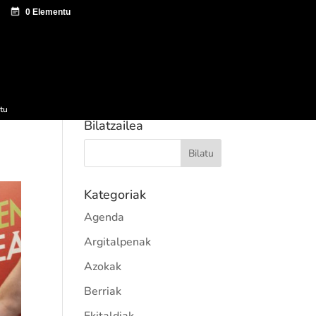
tazio zentroa
Sagardo Forum
Hedapena
tu
Bilatzailea
Kategoriak
Agenda
Argitalpenak
Azokak
Berriak