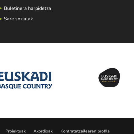
Buletinera harpidetza
Sare sozialak
Proiektuak
Akordioak
Kontratatzailearen profila