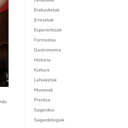
Ekitaldiak
Erakusketak
Errezetak
Esperientziak
Formazioa
Gastronomia
Historia
Kultura
Lehiaketak
Museoak
Prentsa
rdo
Sagardoa
Sagardotegiak