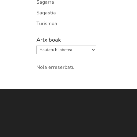
Sagarra
Sagastia
Turismoa
Artxiboak
Artxiboak
Nola erreserbatu