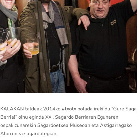
KALAKAN taldeak 2014ko #txotx bolada ireki du “Gure Saga
Berria!” oihu eginda XXI. Sagardo Berriaren Egunaren
ospakizunarekin Sagardoetxea Museoan eta Astigarragako
Alorrenea sagardotegian.