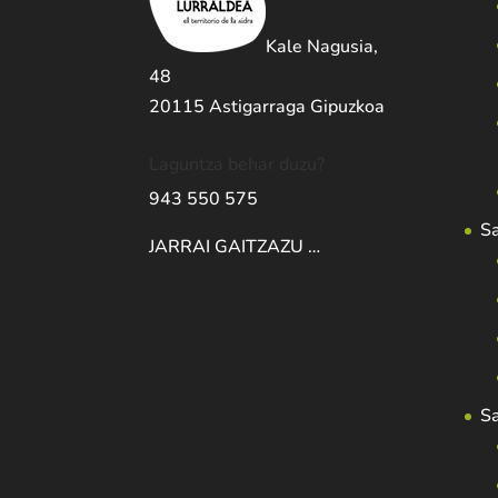
Kale Nagusia,
48
20115 Astigarraga Gipuzkoa
Laguntza behar duzu?
943 550 575
S
JARRAI GAITZAZU …
S