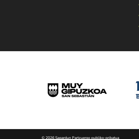
© 2026 Sagardun Partzuergo publiko-pribatua