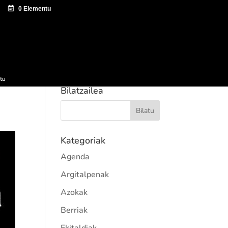
tazio zentroa
Sagardo Forum
Hedapena
tu
Bilatzailea
Kategoriak
Agenda
Argitalpenak
Azokak
Berriak