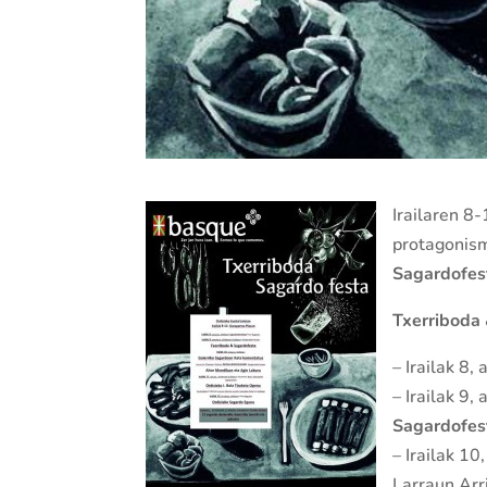
Irailaren 8
protagonismo
Sagardofes
Txerriboda
– Irailak 8,
– Irailak 9,
Sagardofes
– Irailak 1
Larraun Arr