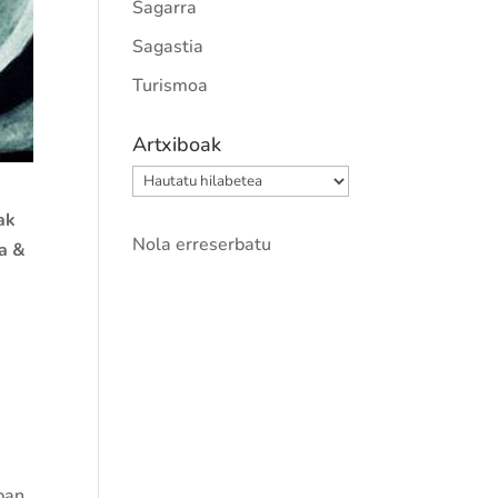
Sagarra
Sagastia
Turismoa
Artxiboak
Artxiboak
ak
Nola erreserbatu
a &
pan