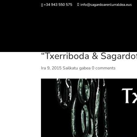
+34 943 550 575
info@sagardoarenlurraldea.eus
Sarrerak 
“Txerriboda & Sagardof
Ira 9, 2015
Sailkatu gabea
0 comments