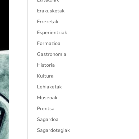
Ekitaldiak
Erakusketak
Errezetak
Esperientziak
Formazioa
Gastronomia
Historia
Kultura
Lehiaketak
Museoak
Prentsa
Sagardoa
Sagardotegiak