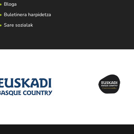
Bloga
Buletinera harpidetza
Sare sozialak