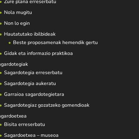
Zure plana erreserbatu
Nola mugitu
Non lo egin
Hautatutako ibilbideak
Beste proposamenak hemendik gertu
Gidak eta informazio praktikoa
agardotegiak
Sagardotegia erreserbatu
Sagardotegia aukeratu
Garraioa sagardotegietara
Sagardotegiaz gozatzeko gomendioak
agardoetxea
Bisita erreserbatu
Sagardoetxea – museoa