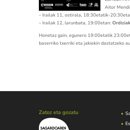
Aitor Mendi
– Irailak 11, ostirala, 18:30etatik-20:30et
– Irailak 12, larunbata, 19:00etan:
Ordizia
Honetaz gain, egunero 19:00etatik 23:00e
baserriko txerriki eta jakiekin dastatzeko a
Zatoz eta gozatu
Sa
Es