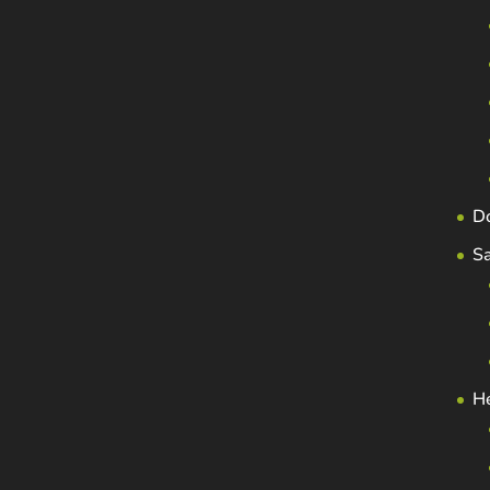
D
S
H