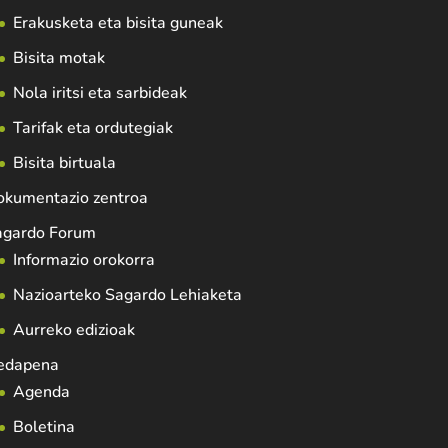
Erakusketa eta bisita guneak
Bisita motak
Nola iritsi eta sarbideak
Tarifak eta ordutegiak
Bisita birtuala
okumentazio zentroa
agardo Forum
Informazio orokorra
Nazioarteko Sagardo Lehiaketa
Aurreko edizioak
edapena
Agenda
Boletina