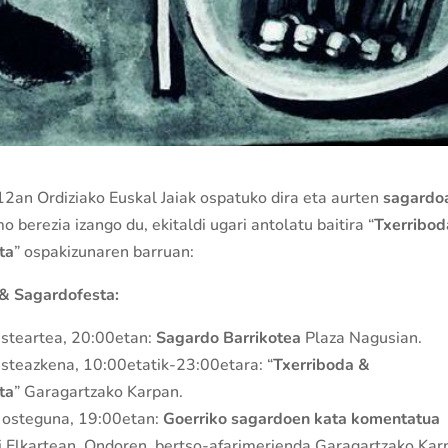
-12an Ordiziako Euskal Jaiak ospatuko dira eta aurten
sagardo
 berezia izango du, ekitaldi ugari antolatu baitira “
Txerribod
ta
” ospakizunaren barruan:
 & Sagardofesta
:
 asteartea, 20:00etan:
Sagardo Barrikotea
Plaza Nagusian.
 asteazkena, 10:00etatik-23:00etara: “
Txerriboda &
ta
” Garagartzako Karpan.
0, osteguna, 19:00etan:
Goerriko sagardoen kata komentatua
i Elkartean. Ondoren, bertso-afarimerienda Garagartzako Kar