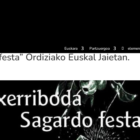
erosi
Esperientziak
Sagardotegiak
Sagardoetxea
Dokumen
Euskara
Partzuergoa
elemen
esta” Ordiziako Euskal Jaietan.