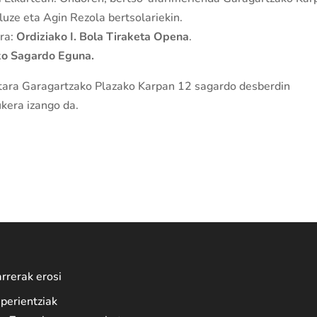
luze eta Agin Rezola bertsolariekin.
ara:
Ordiziako I. Bola Tiraketa Opena
.
ko Sagardo Eguna.
tara Garagartzako Plazako Karpan 12 sagardo desberdin
ukera izango da.
rrerak erosi
perientziak