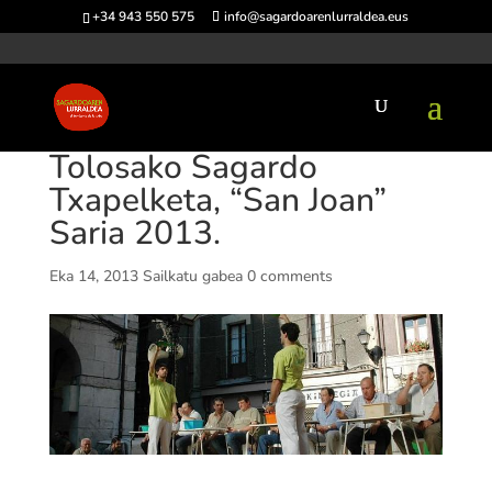
+34 943 550 575
info@sagardoarenlurraldea.eus
Tolosako Sagardo
Txapelketa, “San Joan”
Saria 2013.
Eka 14, 2013
Sailkatu gabea
0 comments