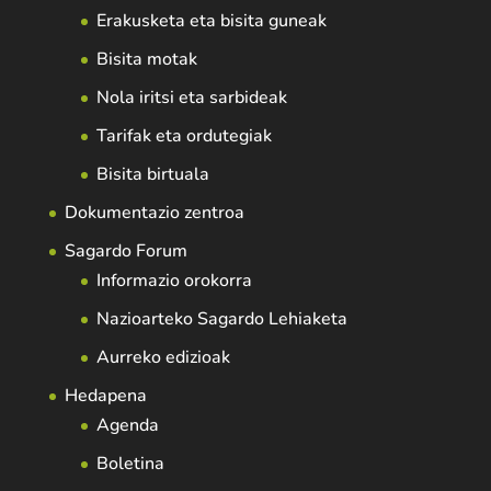
Erakusketa eta bisita guneak
Bisita motak
Nola iritsi eta sarbideak
Tarifak eta ordutegiak
Bisita birtuala
Dokumentazio zentroa
Sagardo Forum
Informazio orokorra
Nazioarteko Sagardo Lehiaketa
Aurreko edizioak
Hedapena
Agenda
Boletina