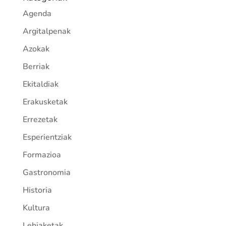
Agenda
Argitalpenak
Azokak
Berriak
Ekitaldiak
Erakusketak
Errezetak
Esperientziak
Formazioa
Gastronomia
Historia
Kultura
Lehiaketak