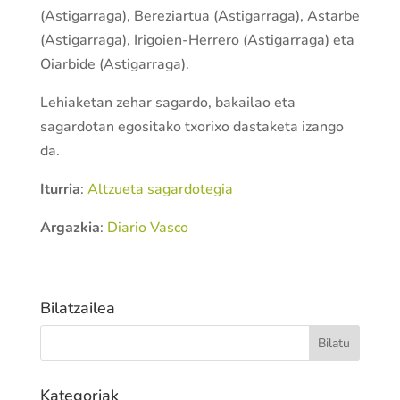
(Astigarraga), Bereziartua (Astigarraga), Astarbe
(Astigarraga), Irigoien-Herrero (Astigarraga) eta
Oiarbide (Astigarraga).
Lehiaketan zehar sagardo, bakailao eta
sagardotan egositako txorixo dastaketa izango
da.
Iturria
:
Altzueta sagardotegia
Argazkia
:
Diario Vasco
Bilatzailea
Kategoriak