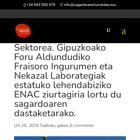
+34 943 550 575
info@sagardoarenlurraldea.eus
Sektorea. Gipuzkoako
Foru Aldundudiko
Fraisoro Ingurumen eta
Nekazal Laborategiak
estatuko lehendabiziko
ENAC ziurtagiria lortu du
sagardoaren
dastaketarako.
Urt 16, 2015
Sailkatu gabea
0 comments