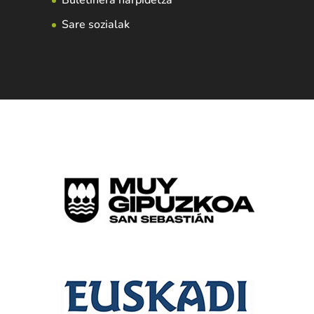
Buletinera harpidetza
Sare sozialak