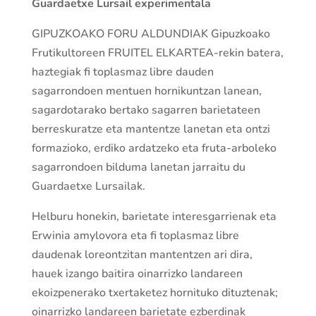
Guardaetxe Lursail experimentala
GIPUZKOAKO FORU ALDUNDIAK Gipuzkoako
Frutikultoreen FRUITEL ELKARTEA-rekin batera,
haztegiak fi toplasmaz libre dauden
sagarrondoen mentuen hornikuntzan lanean,
sagardotarako bertako sagarren barietateen
berreskuratze eta mantentze lanetan eta ontzi
formazioko, erdiko ardatzeko eta fruta-arboleko
sagarrondoen bilduma lanetan jarraitu du
Guardaetxe Lursailak.
Helburu honekin, barietate interesgarrienak eta
Erwinia amylovora eta fi toplasmaz libre
daudenak loreontzitan mantentzen ari dira,
hauek izango baitira oinarrizko landareen
ekoizpenerako txertaketez hornituko dituztenak;
oinarrizko landareen barietate ezberdinak