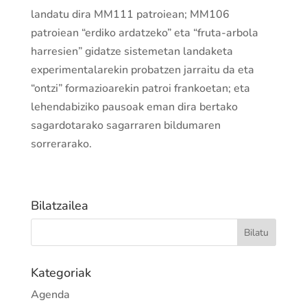
landatu dira MM111 patroiean; MM106
patroiean “erdiko ardatzeko” eta “fruta-arbola
harresien” gidatze sistemetan landaketa
experimentalarekin probatzen jarraitu da eta
“ontzi” formazioarekin patroi frankoetan; eta
lehendabiziko pausoak eman dira bertako
sagardotarako sagarraren bildumaren
sorrerarako.
Bilatzailea
Kategoriak
Agenda