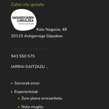
Zatoz eta gozatu
Kale Nagusia, 48
20115 Astigarraga Gipuzkoa
Laguntza behar duzu?
943 550 575
JARRAI GAITZAZU …
Sarrerak erosi
Esperientziak
Zure plana erreserbatu
Nola mugitu