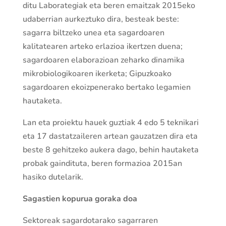
ditu Laborategiak eta beren emaitzak 2015eko
udaberrian aurkeztuko dira, besteak beste:
sagarra biltzeko unea eta sagardoaren
kalitatearen arteko erlazioa ikertzen duena;
sagardoaren elaborazioan zeharko dinamika
mikrobiologikoaren ikerketa; Gipuzkoako
sagardoaren ekoizpenerako bertako legamien
hautaketa.
Lan eta proiektu hauek guztiak 4 edo 5 teknikari
eta 17 dastatzaileren artean gauzatzen dira eta
beste 8 gehitzeko aukera dago, behin hautaketa
probak gaindituta, beren formazioa 2015an
hasiko dutelarik.
Sagastien kopurua goraka doa
Sektoreak sagardotarako sagarraren