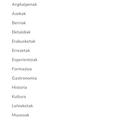
Argitalpenak
Azokak
Berriak
Ekitaldiak
Erakusketak
Errezetak
Esperientziak
Formazioa
Gastronomia
Historia
Kultura
Lehiaketak
Museoak