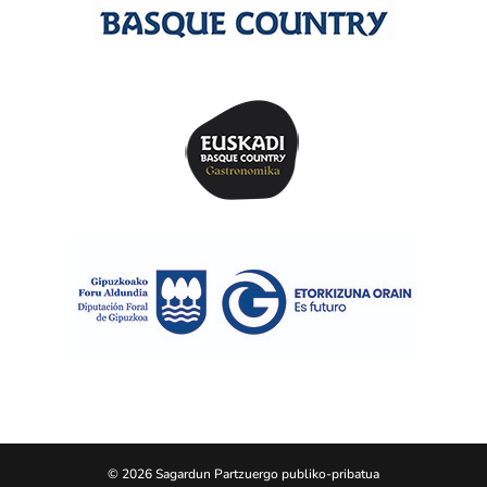
© 2026 Sagardun Partzuergo publiko-pribatua