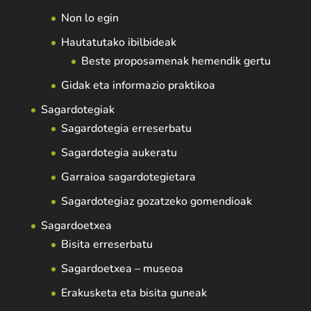
Non lo egin
Hautatutako ibilbideak
Beste proposamenak hemendik gertu
Gidak eta informazio praktikoa
Sagardotegiak
Sagardotegia erreserbatu
Sagardotegia aukeratu
Garraioa sagardotegietara
Sagardotegiaz gozatzeko gomendioak
Sagardoetxea
Bisita erreserbatu
Sagardoetxea – museoa
Erakusketa eta bisita guneak