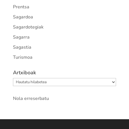
Prentsa
Sagardoa
Sagardotegiak
Sagarra
Sagastia
Turismoa
Artxiboak
Artxiboak
Nola erreserbatu