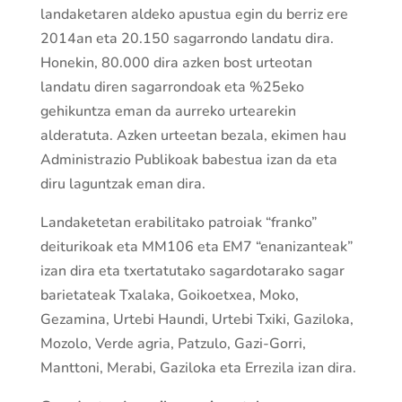
landaketaren aldeko apustua egin du berriz ere
2014an eta 20.150 sagarrondo landatu dira.
Honekin, 80.000 dira azken bost urteotan
landatu diren sagarrondoak eta %25eko
gehikuntza eman da aurreko urtearekin
alderatuta. Azken urteetan bezala, ekimen hau
Administrazio Publikoak babestua izan da eta
diru laguntzak eman dira.
Landaketetan erabilitako patroiak “franko”
deiturikoak eta MM106 eta EM7 “enanizanteak”
izan dira eta txertatutako sagardotarako sagar
barietateak Txalaka, Goikoetxea, Moko,
Gezamina, Urtebi Haundi, Urtebi Txiki, Gaziloka,
Mozolo, Verde agria, Patzulo, Gazi-Gorri,
Manttoni, Merabi, Gaziloka eta Errezila izan dira.