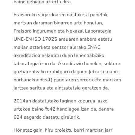
baino gehiago aztertu dira.
Fraisoroko sagardoaren dastaketa panelak
martxan daraman bigarren urte honetan,
Fraisoro Ingurumen eta Nekazal Laborategia
UNE-EN ISO 17025 arauaren arabera estatu
mailan azterketa sentsorialerako ENAC
akreditazioa eskuratu duen lehendabiziko
laborategia izan da. Akreditazio honekin, sektore
guztiarentzako erabilgarri dagoen (elkarte nahiz
norbanakoentzat) panelaren sorrera eta martxan
jartzea saritua eta aintzatetsia geratzen da.
2014an dastatutako laginen kopurua iazko
urtekoa baino %42 handiagoa izan da, denera
624 sagardo dastatu direlarik.
Honetaz gain, hiru proiektu berri martxan jarri