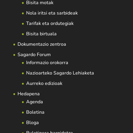
Bisita motak
Nola iritsi eta sarbideak
Tarifak eta ordutegiak
Bisita birtuala
Dokumentazio zentroa
Sagardo Forum
Informazio orokorra
Nazioarteko Sagardo Lehiaketa
Aurreko edizioak
Hedapena
Agenda
Boletina
Bloga