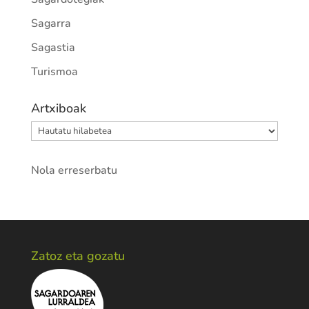
Sagarra
Sagastia
Turismoa
Artxiboak
Artxiboak
Nola erreserbatu
Zatoz eta gozatu