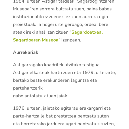
1984. urtean Astigar taldeak “Sagardogintzaren
Museoa”ren sorrera bultzatu zuen, baina babes
instituzionalik ez zuenez, ez zuen aurrera egin
proiektuak. Ia hogei urte geroago, ordea, bere
ateak ireki ahal izan zituen “
Sagardoetxea,
Sagardoaren Museoa
” izenpean.
Aurrekariak
Astigarragako koadrilek utzitako testigua
Astigar elkarteak hartu zuen eta 1979. urterarte,
bertako beste erakunderen laguntza eta
partehartzerik
gabe antolatu zituen jaiak.
1976. urtean, jaietako egitarau erakargarri eta
parte-hartzaile bat prestatzea pentsatu zuten
eta horretarako jarduera ugari pentsatu zituzten,