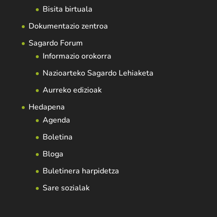
Bisita birtuala
Dokumentazio zentroa
Sagardo Forum
Informazio orokorra
Nazioarteko Sagardo Lehiaketa
Aurreko edizioak
Hedapena
Agenda
Boletina
Bloga
Buletinera harpidetza
Sare sozialak