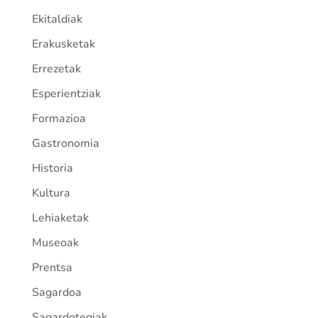
Ekitaldiak
Erakusketak
Errezetak
Esperientziak
Formazioa
Gastronomia
Historia
Kultura
Lehiaketak
Museoak
Prentsa
Sagardoa
Sagardotegiak