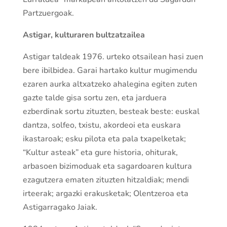
Partzuergoak.
Astigar, kulturaren bultzatzailea
Astigar taldeak 1976. urteko otsailean hasi zuen
bere ibilbidea. Garai hartako kultur mugimendu
ezaren aurka altxatzeko ahalegina egiten zuten
gazte talde gisa sortu zen, eta jarduera
ezberdinak sortu zituzten, besteak beste: euskal
dantza, solfeo, txistu, akordeoi eta euskara
ikastaroak; esku pilota eta pala txapelketak;
“Kultur asteak” eta gure historia, ohiturak,
arbasoen bizimoduak eta sagardoaren kultura
ezagutzera ematen zituzten hitzaldiak; mendi
irteerak; argazki erakusketak; Olentzeroa eta
Astigarragako Jaiak.