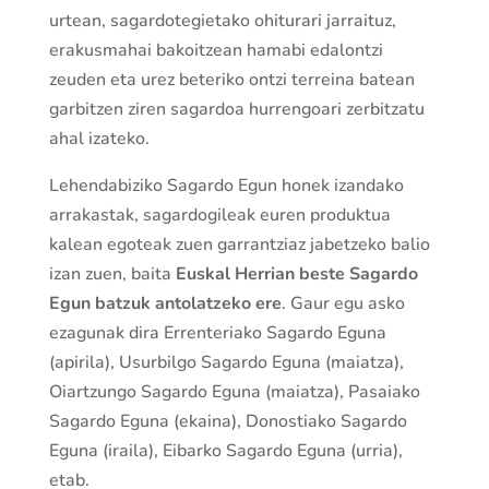
urtean, sagardotegietako ohiturari jarraituz,
erakusmahai bakoitzean hamabi edalontzi
zeuden eta urez beteriko ontzi terreina batean
garbitzen ziren sagardoa hurrengoari zerbitzatu
ahal izateko.
Lehendabiziko Sagardo Egun honek izandako
arrakastak, sagardogileak euren produktua
kalean egoteak zuen garrantziaz jabetzeko balio
izan zuen, baita
Euskal Herrian beste
Sagardo
Egun batzuk antolatzeko
ere
. Gaur egu asko
ezagunak dira Errenteriako Sagardo Eguna
(apirila), Usurbilgo Sagardo Eguna (maiatza),
Oiartzungo Sagardo Eguna (maiatza), Pasaiako
Sagardo Eguna (ekaina), Donostiako Sagardo
Eguna (iraila), Eibarko Sagardo Eguna (urria),
etab.