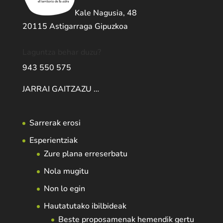
Kale Nagusia, 48
20115 Astigarraga Gipuzkoa
Laguntza behar duzu?
943 550 575
JARRAI GAITZAZU …
Sarrerak erosi
Esperientziak
Zure plana erreserbatu
Nola mugitu
Non lo egin
Hautatutako ibilbideak
Beste proposamenak hemendik gertu