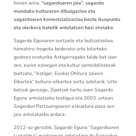
honen arira,
“sagardoaren jaia”, sagardo
munduko kulturaren dibulgazioa eta
sagardoaren komertzializazioa beste ikuspuntu
eta ulerkera batetik antolatzen hasi zirelako
.
Sagardo Egunaren sortzaile eta bultzatzailea,
hamahiru-hogeita bederatzi urte bitarteko
gazteez osaturiko Astigarragako talde bat izan
zen, euren ezinegon eta kultur sentsibilitateak
bultzata, “Astigar, Euskal Ohitura zaleen
Elkartea” kultura-elkartea sortu zutelarik. Urte
batzuk geroago, Zipotzak hartu zuen Sagardo
Eguna antolatzeko testigua eta 2003. urtean,
Sagardun Partzuergoaren eskuetara pasa zen
jaia antolatzeko ardura.
2012-az geroztik, Sagardo Eguna “Sagardoaren
Lurraldea” markapean antolatzen du Sagardun