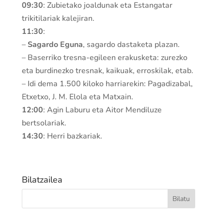
09:30
: Zubietako joaldunak eta Estangatar
trikitilariak kalejiran.
11:30
:
–
Sagardo Eguna
, sagardo dastaketa plazan.
– Baserriko tresna-egileen erakusketa: zurezko
eta burdinezko tresnak, kaikuak, erroskilak, etab.
– Idi dema 1.500 kiloko harriarekin: Pagadizabal,
Etxetxo, J. M. Elola eta Matxain.
12:00
: Agin Laburu eta Aitor Mendiluze
bertsolariak.
14:30
: Herri bazkariak.
Bilatzailea