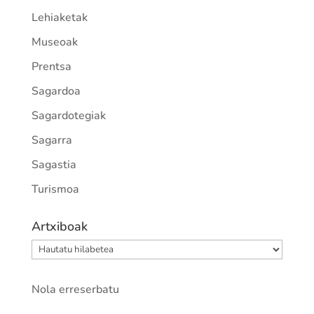
Lehiaketak
Museoak
Prentsa
Sagardoa
Sagardotegiak
Sagarra
Sagastia
Turismoa
Artxiboak
Artxiboak
Nola erreserbatu