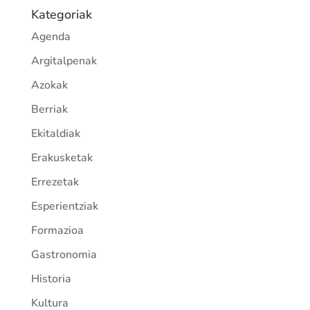
Kategoriak
Agenda
Argitalpenak
Azokak
Berriak
Ekitaldiak
Erakusketak
Errezetak
Esperientziak
Formazioa
Gastronomia
Historia
Kultura