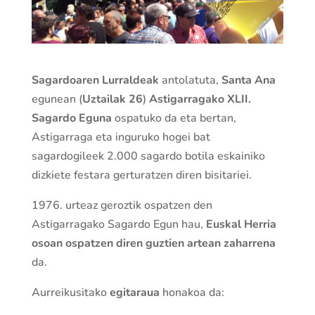
Sagardoaren Lurraldeak
antolatuta,
Santa Ana
egunean (
Uztailak 26
)
Astigarragako XLII.
Sagardo Eguna
ospatuko da eta bertan,
Astigarraga eta inguruko hogei bat
sagardogileek 2.000 sagardo botila eskainiko
dizkiete festara gerturatzen diren bisitariei.
1976. urteaz geroztik ospatzen den
Astigarragako Sagardo Egun hau,
Euskal Herria
osoan ospatzen diren guztien artean zaharrena
da.
Aurreikusitako
egitaraua
honakoa da: