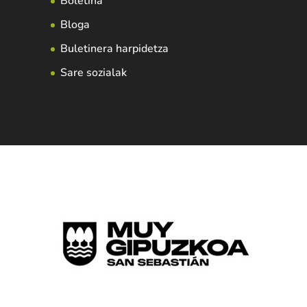
Boletina
Bloga
Buletinera harpidetza
Sare sozialak