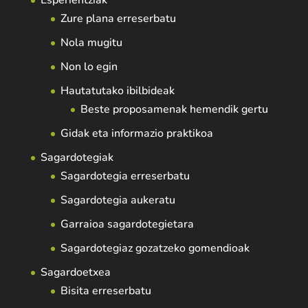
Esperientziak
Zure plana erreserbatu
Nola mugitu
Non lo egin
Hautatutako ibilbideak
Beste proposamenak hemendik gertu
Gidak eta informazio praktikoa
Sagardotegiak
Sagardotegia erreserbatu
Sagardotegia aukeratu
Garraioa sagardotegietara
Sagardotegiaz gozatzeko gomendioak
Sagardoetxea
Bisita erreserbatu