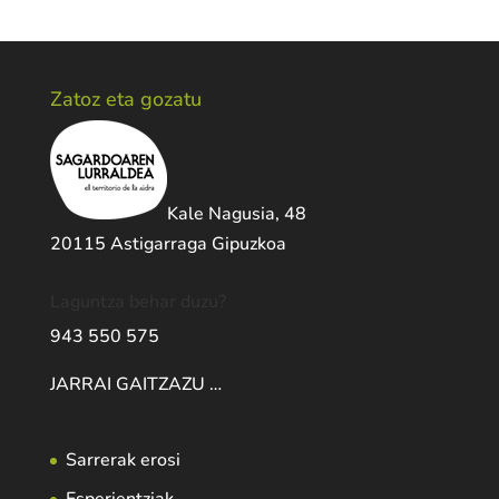
Zatoz eta gozatu
Kale Nagusia, 48
20115 Astigarraga Gipuzkoa
Laguntza behar duzu?
943 550 575
JARRAI GAITZAZU …
Sarrerak erosi