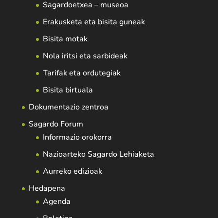
Sagardoetxea – museoa
Erakusketa eta bisita guneak
Bisita motak
Nola iritsi eta sarbideak
Tarifak eta ordutegiak
Bisita birtuala
Dokumentazio zentroa
Sagardo Forum
Informazio orokorra
Nazioarteko Sagardo Lehiaketa
Aurreko edizioak
Hedapena
Agenda