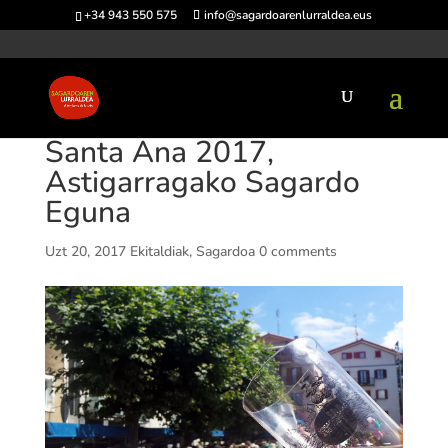
+34 943 550 575
info@sagardoarenlurraldea.eus
Santa Ana 2017,
Astigarragako Sagardo
Eguna
Uzt 20, 2017
Ekitaldiak
,
Sagardoa
0 comments