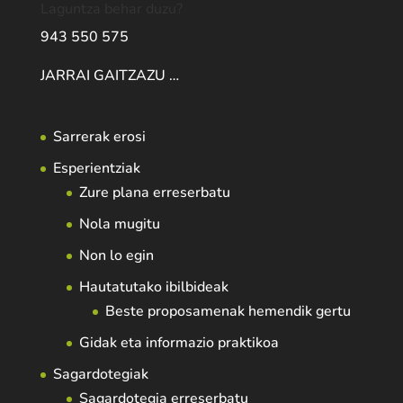
Laguntza behar duzu?
943 550 575
JARRAI GAITZAZU …
Sarrerak erosi
Esperientziak
Zure plana erreserbatu
Nola mugitu
Non lo egin
Hautatutako ibilbideak
Beste proposamenak hemendik gertu
Gidak eta informazio praktikoa
Sagardotegiak
Sagardotegia erreserbatu