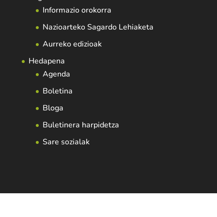
Informazio orokorra
Nazioarteko Sagardo Lehiaketa
Aurreko edizioak
Hedapena
Agenda
Boletina
Bloga
Buletinera harpidetza
Sare sozialak