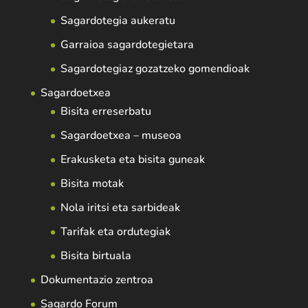
Sagardotegia aukeratu
Garraioa sagardotegietara
Sagardotegiaz gozatzeko gomendioak
Sagardoetxea
Bisita erreserbatu
Sagardoetxea – museoa
Erakusketa eta bisita guneak
Bisita motak
Nola iritsi eta sarbideak
Tarifak eta ordutegiak
Bisita birtuala
Dokumentazio zentroa
Sagardo Forum