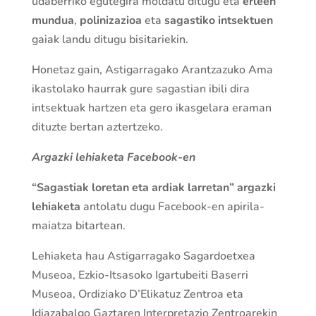
udaberriko egutegira
moldatu ditugu eta
erleen
mundua
,
polinizazioa
eta
sagastiko intsektuen
gaiak landu ditugu
bisitariekin.
Honetaz gain, Astigarragako Arantzazuko Ama
ikastolako haurrak gure sagastian ibili dira
intsektuak hartzen eta gero ikasgelara eraman
dituzte bertan aztertzeko.
Argazki lehiaketa Facebook-en
“Sagastiak loretan eta ardiak larretan” argazki
lehiaketa
antolatu dugu Facebook-en apirila-
maiatza
bitartean.
Lehiaketa hau Astigarragako Sagardoetxea
Museoa, Ezkio-Itsasoko Igartubeiti Baserri
Museoa, Ordiziako D’Elikatuz Zentroa eta
Idiazabalgo Gaztaren Interpretazio Zentroarekin