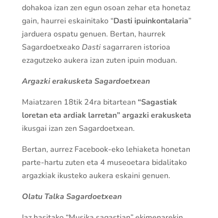
dohakoa izan zen egun osoan zehar eta honetaz
gain, haurrei eskainitako “
Dasti ipuinkontalaria
”
jarduera ospatu genuen. Bertan, haurrek
Sagardoetxeako
Dasti
sagarraren istorioa
ezagutzeko aukera izan zuten ipuin moduan.
Argazki erakusketa Sagardoetxean
Maiatzaren 18tik 24ra bitartean
“Sagastiak
loretan eta ardiak
larretan” argazki erakusketa
ikusgai izan zen Sagardoetxean.
Bertan, aurrez Facebook-eko lehiaketa honetan
parte-hartu zuten eta 4 museoetara bidalitako
argazkiak ikusteko aukera eskaini genuen.
Olatu Talka Sagardoetxean
Iaz hasitako “Musika sagastian” ekimenarekin