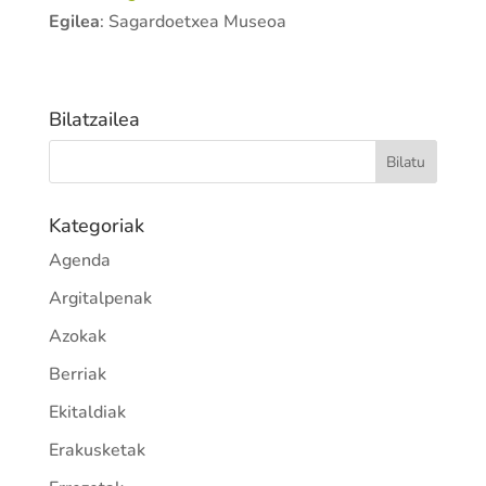
Egilea
: Sagardoetxea Museoa
Bilatzailea
Kategoriak
Agenda
Argitalpenak
Azokak
Berriak
Ekitaldiak
Erakusketak