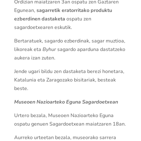
Ordizian maiatzaren 3an ospatu zen Gaztaren
Egunean,
sagarretik
eratorritako produktu
ezberdinen dastaketa
ospatu zen
sagardoetxearen eskutik.
Bertaratuek, sagardo ezberdinak, sagar muztioa,
likoreak eta
Byhur
sagardo aparduna dastatzeko
aukera izan zuten.
Jende ugari bildu zen dastaketa berezi honetara,
Katalunia eta Zaragozako bisitariak, besteak
beste.
Museoen Nazioarteko Eguna Sagardoetxean
Urtero bezala, Museoen Nazioarteko Eguna
ospatu genuen Sagardoetxean maiatzaren 18an.
Aurreko urteetan bezala, museorako sarrera