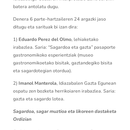
batera antolatu dugu.
Denera 6 parte-hartzaileren 24 argazki jaso
ditugu eta sarituak bi izan dira:
1)
Eduardo Perez del Olmo
, lehiaketako
irabazlea. Saria: “Sagardoa eta gazta” pasaporte
gastronomikoko esperientziak (museo
gastronomikoetako bisitak, gaztandegiko bisita
eta sagardotegian otordua).
2)
Imanol Manterola
, Idiazabalen Gazta Egunean
ospatu zen bozketa herrikoiaren irabazlea. Saria:
gazta eta sagardo lotea.
Sagardoa, sagar muztioa eta likoreen dastaketa
Ordizian