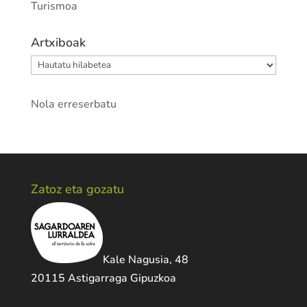
Turismoa
Artxiboak
Artxiboak
Nola erreserbatu
Zatoz eta gozatu
Kale Nagusia, 48
20115 Astigarraga Gipuzkoa