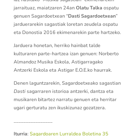
jarraituaz, maiatzaren 24an
Olatu Talka
ospatu
genuen Sagardoetxean “
Dasti
Sagardoetxean
”
jarduerarekin sagastiak loretan zeudela ospatu
eta Donostia 2016 ekimenarekin parte hartzeko.
Jarduera honetan, herriko hainbat talde
kulturaren parte-hartzea izan genuen: Norberto
Almandoz Musika Eskola, Astigarragako
Antzerki Eskola eta Astigar E.O.E.ko haurrak.
Denen laguntzarekin, Sagardoetxeako sagastian
Dasti
sagarraren istorioa antzerki, dantza eta
musikaren bitartez narratu genuen eta herritar
ugari gerturatu zen ikuskizunaz gozatzera.
________________
Iturria
:
Sagardoaren Lurraldea Boletina 35