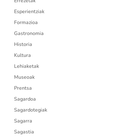
Errezetak
Esperientziak
Formazioa
Gastronomia
Historia
Kultura
Lehiaketak
Museoak
Prentsa
Sagardoa
Sagardotegiak
Sagarra
Sagastia