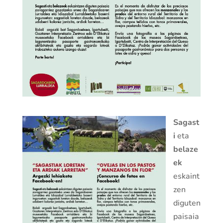
Sagast
i
eta
belaze
ek
eskaint
zen
diguten
paisaia