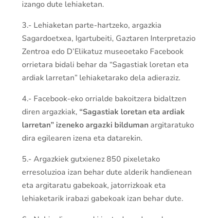
izango dute lehiaketan.
3.- Lehiaketan parte-hartzeko, argazkia
Sagardoetxea, Igartubeiti, Gaztaren Interpretazio
Zentroa edo D’Elikatuz museoetako Facebook
orrietara bidali behar da “Sagastiak loretan eta
ardiak larretan” lehiaketarako dela adieraziz.
4.- Facebook-eko orrialde bakoitzera bidaltzen
diren argazkiak,
“Sagastiak loretan eta ardiak
larretan” izeneko argazki bilduman
argitaratuko
dira egilearen izena eta datarekin.
5.- Argazkiek gutxienez 850 pixeletako
erresoluzioa izan behar dute alderik handienean
eta argitaratu gabekoak, jatorrizkoak eta
lehiaketarik irabazi gabekoak izan behar dute.