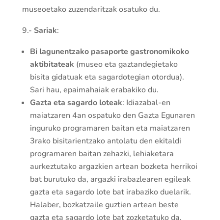
museoetako zuzendaritzak osatuko du.
9.-
Sariak
:
Bi lagunentzako pasaporte gastronomikoko
aktibitateak
(museo eta gaztandegietako
bisita gidatuak eta sagardotegian otordua).
Sari hau, epaimahaiak erabakiko du.
Gazta eta sagardo loteak
: Idiazabal-en
maiatzaren 4an ospatuko den Gazta Egunaren
inguruko programaren baitan eta maiatzaren
3rako bisitarientzako antolatu den ekitaldi
programaren baitan zehazki, lehiaketara
aurkeztutako argazkien artean bozketa herrikoi
bat burutuko da, argazki irabazlearen egileak
gazta eta sagardo lote bat irabaziko duelarik.
Halaber, bozkatzaile guztien artean beste
gazta eta sagardo lote bat zozketatuko da.