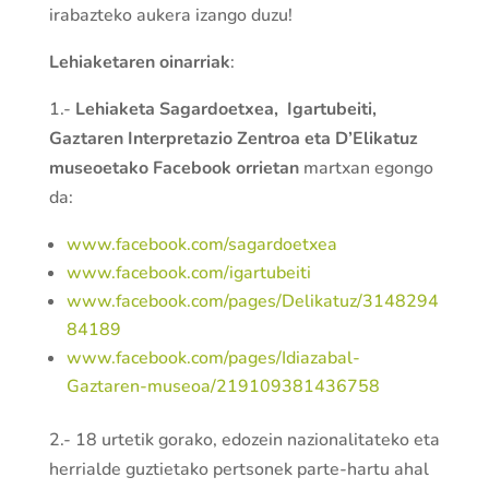
irabazteko aukera izango duzu!
Lehiaketaren oinarriak
:
1.-
Lehiaketa Sagardoetxea, Igartubeiti,
Gaztaren Interpretazio Zentroa eta D’Elikatuz
museoetako Facebook orrietan
martxan egongo
da:
www.facebook.com/sagardoetxea
www.facebook.com/igartubeiti
www.facebook.com/pages/Delikatuz/3148294
84189
www.facebook.com/pages/Idiazabal-
Gaztaren-museoa/219109381436758
2.- 18 urtetik gorako, edozein nazionalitateko eta
herrialde guztietako pertsonek parte-hartu ahal