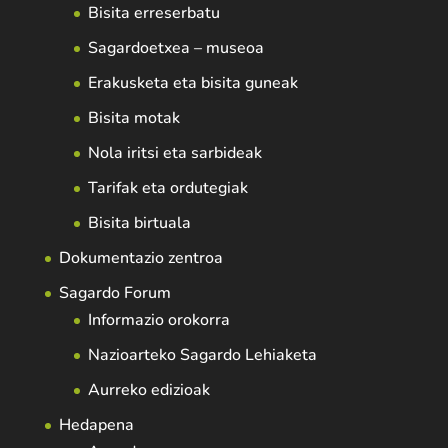
Bisita erreserbatu
Sagardoetxea – museoa
Erakusketa eta bisita guneak
Bisita motak
Nola iritsi eta sarbideak
Tarifak eta ordutegiak
Bisita birtuala
Dokumentazio zentroa
Sagardo Forum
Informazio orokorra
Nazioarteko Sagardo Lehiaketa
Aurreko edizioak
Hedapena