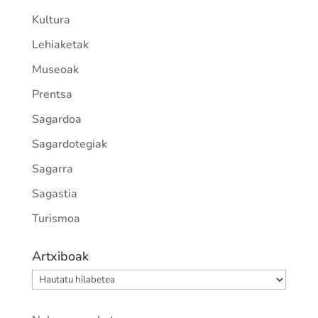
Kultura
Lehiaketak
Museoak
Prentsa
Sagardoa
Sagardotegiak
Sagarra
Sagastia
Turismoa
Artxiboak
Artxiboak