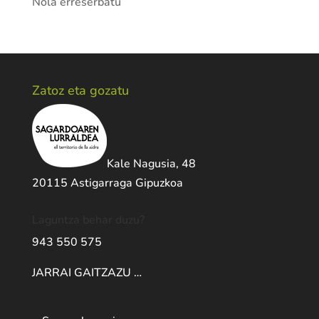
Nola erreserbatu
Zatoz eta gozatu
Kale Nagusia, 48
20115 Astigarraga Gipuzkoa
Laguntza behar duzu?
943 550 575
JARRAI GAITZAZU …