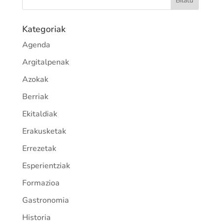
Kategoriak
Agenda
Argitalpenak
Azokak
Berriak
Ekitaldiak
Erakusketak
Errezetak
Esperientziak
Formazioa
Gastronomia
Historia