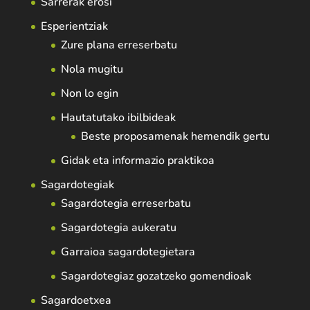
Sarrerak erosi
Esperientziak
Zure plana erreserbatu
Nola mugitu
Non lo egin
Hautatutako ibilbideak
Beste proposamenak hemendik gertu
Gidak eta informazio praktikoa
Sagardotegiak
Sagardotegia erreserbatu
Sagardotegia aukeratu
Garraioa sagardotegietara
Sagardotegiaz gozatzeko gomendioak
Sagardoetxea