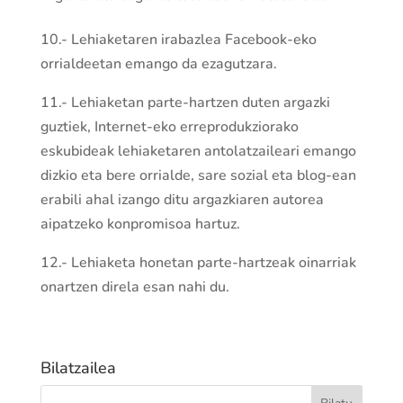
10.- Lehiaketaren irabazlea Facebook-eko
orrialdeetan emango da ezagutzara.
11.- Lehiaketan parte-hartzen duten argazki
guztiek, Internet-eko erreprodukziorako
eskubideak lehiaketaren antolatzaileari emango
dizkio eta bere orrialde, sare sozial eta blog-ean
erabili ahal izango ditu argazkiaren autorea
aipatzeko konpromisoa hartuz.
12.- Lehiaketa honetan parte-hartzeak oinarriak
onartzen direla esan nahi du.
Bilatzailea