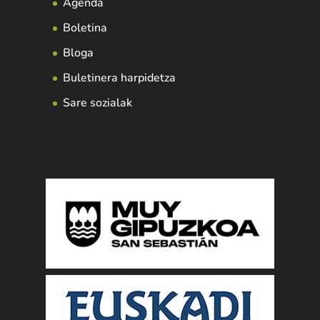
Agenda
Boletina
Bloga
Buletinera harpidetza
Sare sozialak