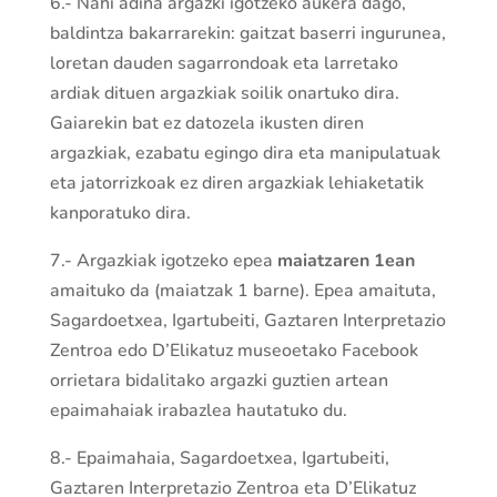
6.- Nahi adina argazki igotzeko aukera dago,
baldintza bakarrarekin: gaitzat baserri ingurunea,
loretan dauden sagarrondoak eta larretako
ardiak dituen argazkiak soilik onartuko dira.
Gaiarekin bat ez datozela ikusten diren
argazkiak, ezabatu egingo dira eta manipulatuak
eta jatorrizkoak ez diren argazkiak lehiaketatik
kanporatuko dira.
7.- Argazkiak igotzeko epea
maiatzaren 1ean
amaituko da (maiatzak 1 barne). Epea amaituta,
Sagardoetxea, Igartubeiti, Gaztaren Interpretazio
Zentroa edo D’Elikatuz museoetako Facebook
orrietara bidalitako argazki guztien artean
epaimahaiak irabazlea hautatuko du.
8.- Epaimahaia, Sagardoetxea, Igartubeiti,
Gaztaren Interpretazio Zentroa eta D’Elikatuz