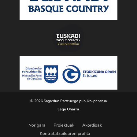
© 2026 Sagardun Partzuergo publiko-pribatua
Lege Oharra
Nor gara
Proiektuak
Akordioak
Kontratatzailearen profila