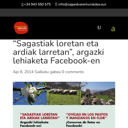
+34 943 550 575
info@sagardoarenlurraldea.eus
“Sagastiak loretan eta
ardiak larretan”, argazki
lehiaketa Facebook-en
Api 8, 2014
Sailkatu gabea
0 comments