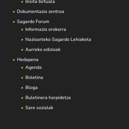
Bisita birtuala
Dokumentazio zentroa
Sagardo Forum
Informazio orokorra
Nazioarteko Sagardo Lehiaketa
Aurreko edizioak
Hedapena
Agenda
Boletina
Bloga
Buletinera harpidetza
Sare sozialak