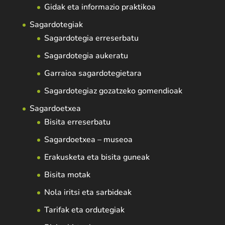
Gidak eta informazio praktikoa
Sagardotegiak
Sagardotegia erreserbatu
Sagardotegia aukeratu
Garraioa sagardotegietara
Sagardotegiaz gozatzeko gomendioak
Sagardoetxea
Bisita erreserbatu
Sagardoetxea – museoa
Erakusketa eta bisita guneak
Bisita motak
Nola iritsi eta sarbideak
Tarifak eta ordutegiak