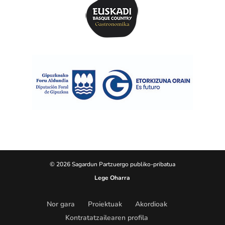
© 2026 Sagardun Partzuergo publiko-pribatua
Lege Oharra
Nor gara
Proiektuak
Akordioak
Kontratatzailearen profila