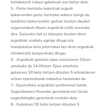
lehiaketarik irabazi gabekoak izan behar dute.
5.- Parte-hartzaile bakoitzak argazki
bakarrarekin parte-hartzeko aukera izango du,
baldintza bakarrarekin: gaitzat loretan dauden
sagarrondoak dituen argazkiak soilik onartuko
dira. Gaiarekin bat ez datozela ikusten diren
argazkiak, ezabatu egingo ditugu eta
manipulatua keta jatorrizkoa kez diren argazkiak
lehiaketatik kanporatuko ditugu.
6.- Argazkiak igotzeko epea maiatzaren 25ean
amaituko da 24:00etan. Epea amaituta,
gutxienez 50 boto lortzen dituzten 5 lehiakideren
artean epaimahaiak irabazlea hautatuko du.
7.- Epaimahaia argazkilari profesional batek,
Sagardoetxea Museoko gerenteak eta Saizar
sagardotegiko gerenteak osatuko dute.
8.- Gutxienez 50 boto lortzen dituzten 5