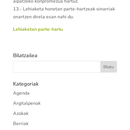
aipatzeko konpromezua hartuz.
13.- Lehiaketa honetan parte-hartzeak oinarriak
onartzen direla esan nahi du.
Lehiaketan parte-hartu
Bilatzailea
Kategoriak
Agenda
Argitalpenak
Azokak
Berriak