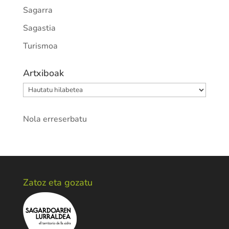
Sagarra
Sagastia
Turismoa
Artxiboak
Artxiboak
Nola erreserbatu
Zatoz eta gozatu