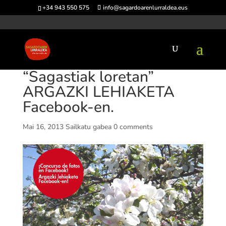
+34 943 550 575
info@sagardoarenlurraldea.eus
“Sagastiak loretan”
ARGAZKI LEHIAKETA
Facebook-en.
Mai 16, 2013
Sailkatu gabea
0 comments