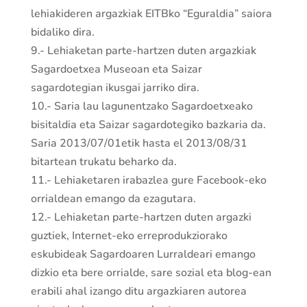
lehiakideren argazkiak EITBko “Eguraldia” saiora
bidaliko dira.
9.- Lehiaketan parte-hartzen duten argazkiak
Sagardoetxea Museoan eta Saizar
sagardotegian ikusgai jarriko dira.
10.- Saria lau lagunentzako Sagardoetxeako
bisitaldia eta Saizar sagardotegiko bazkaria da.
Saria 2013/07/01etik hasta el 2013/08/31
bitartean trukatu beharko da.
11.- Lehiaketaren irabazlea gure Facebook-eko
orrialdean emango da ezagutara.
12.- Lehiaketan parte-hartzen duten argazki
guztiek, Internet-eko erreprodukziorako
eskubideak Sagardoaren Lurraldeari emango
dizkio eta bere orrialde, sare sozial eta blog-ean
erabili ahal izango ditu argazkiaren autorea