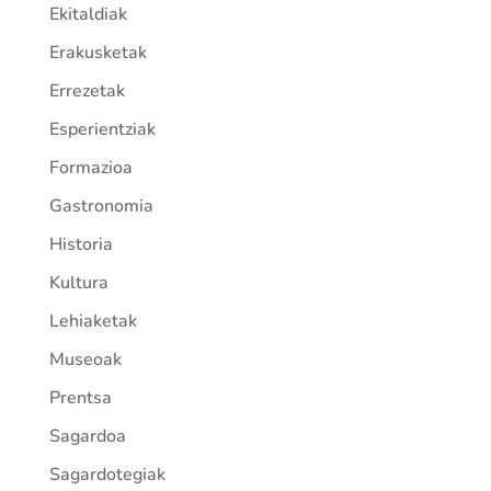
Ekitaldiak
Erakusketak
Errezetak
Esperientziak
Formazioa
Gastronomia
Historia
Kultura
Lehiaketak
Museoak
Prentsa
Sagardoa
Sagardotegiak