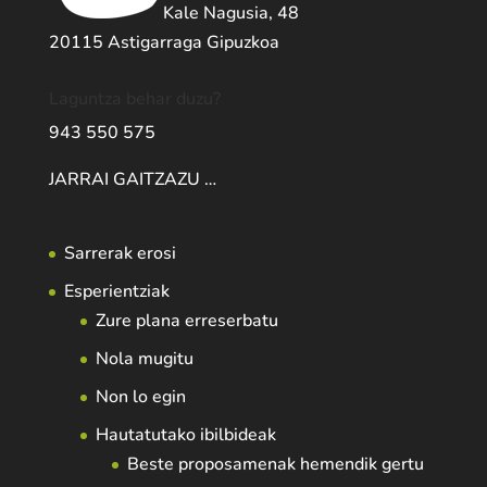
Kale Nagusia, 48
20115 Astigarraga Gipuzkoa
Laguntza behar duzu?
943 550 575
JARRAI GAITZAZU …
Sarrerak erosi
Esperientziak
Zure plana erreserbatu
Nola mugitu
Non lo egin
Hautatutako ibilbideak
Beste proposamenak hemendik gertu