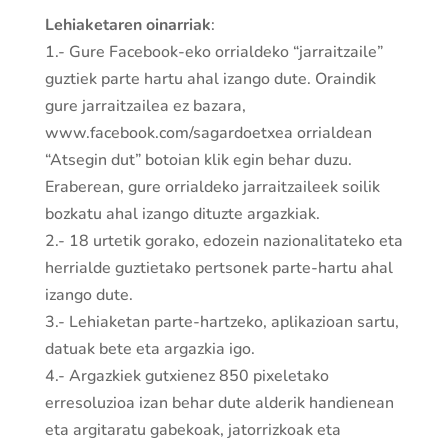
Lehiaketaren oinarriak
:
1.- Gure Facebook-eko orrialdeko “jarraitzaile”
guztiek parte hartu ahal izango dute. Oraindik
gure jarraitzailea ez bazara,
www.facebook.com/sagardoetxea orrialdean
“Atsegin dut” botoian klik egin behar duzu.
Eraberean, gure orrialdeko jarraitzaileek soilik
bozkatu ahal izango dituzte argazkiak.
2.- 18 urtetik gorako, edozein nazionalitateko eta
herrialde guztietako pertsonek parte-hartu ahal
izango dute.
3.- Lehiaketan parte-hartzeko, aplikazioan sartu,
datuak bete eta argazkia igo.
4.- Argazkiek gutxienez 850 pixeletako
erresoluzioa izan behar dute alderik handienean
eta argitaratu gabekoak, jatorrizkoak eta